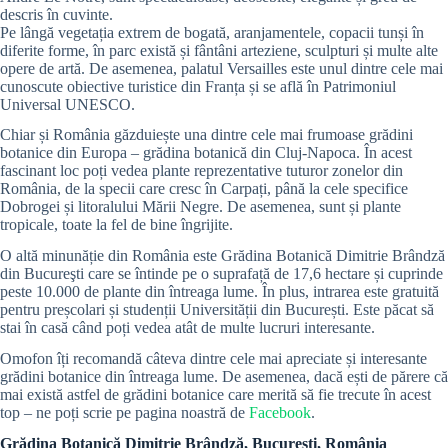
descris în cuvinte.
Pe lângă vegetația extrem de bogată, aranjamentele, copacii tunși în
diferite forme, în parc există și fântâni arteziene, sculpturi și multe alte
opere de artă. De asemenea, palatul Versailles este unul dintre cele mai
cunoscute obiective turistice din Franța și se află în Patrimoniul
Universal UNESCO.
Chiar și România găzduiește una dintre cele mai frumoase grădini
botanice din Europa – grădina botanică din Cluj-Napoca. În acest
fascinant loc poți vedea plante reprezentative tuturor zonelor din
România, de la specii care cresc în Carpați, până la cele specifice
Dobrogei și litoralului Mării Negre. De asemenea, sunt și plante
tropicale, toate la fel de bine îngrijite.
O altă minunăție din România este Grădina Botanică Dimitrie Brândză
din Bucureşti care se întinde pe o suprafață de 17,6 hectare și cuprinde
peste 10.000 de plante din întreaga lume. În plus, intrarea este gratuită
pentru preșcolari și studenții Universității din București. Este păcat să
stai în casă când poți vedea atât de multe lucruri interesante.
Omofon îți recomandă câteva dintre cele mai apreciate și interesante
grădini botanice din întreaga lume. De asemenea, dacă ești de părere că
mai există astfel de grădini botanice care merită să fie trecute în acest
top – ne poți scrie pe pagina noastră de
Facebook
.
Grădina Botanică Dimitrie Brândză, București, România