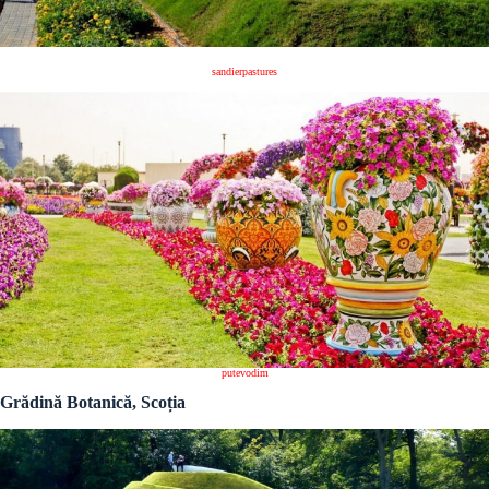
sandierpastures
putevodim
Grădină Botanică, Scoția