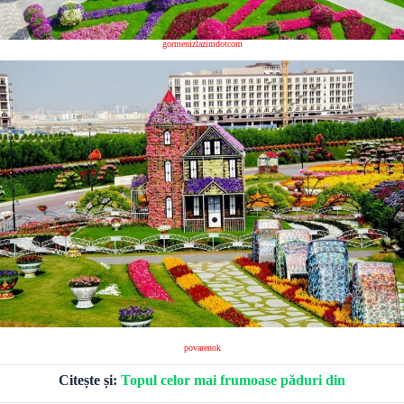
gormenizlazimdotcom
povarenok
Citește și:
Topul celor mai frumoase păduri din