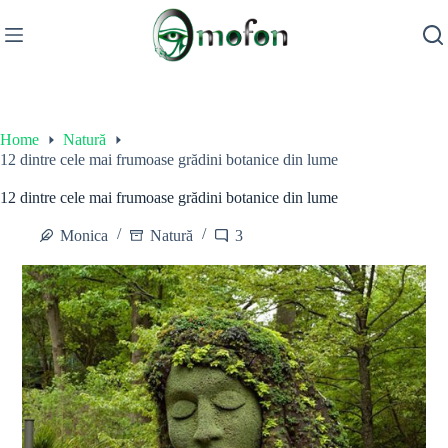
Skip
to
content
Home
Natură
12 dintre cele mai frumoase grădini botanice din lume
12 dintre cele mai frumoase grădini botanice din lume
Monica
Natură
3