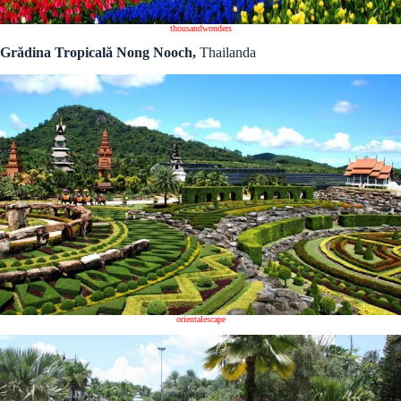
thousandwonders
Grădina Tropicală Nong Nooch,
Thailanda
orientalescape