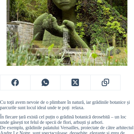
Cu toții avem nevoie de o plimbare în natură, iar grădinile botanice și
parcurile sunt locul ideal unde te poți relaxa.
În fiecare țară există cel puțin o grădină botanică deosebită – un loc
unde găsești tot felul de specii de flori, arbuști și arbori.
De exemplu, grădinile palatului Versailles, proiectate de către arhitectul
Andre Le Notre, sunt spectaculoase, deosebite, elegante și greu de