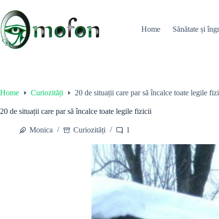
Skip
to
content
Home
Sănătate și îngr
Home
Curiozități
20 de situații care par să încalce toate legile fizi
20 de situații care par să încalce toate legile fizicii
Monica
Curiozități
1