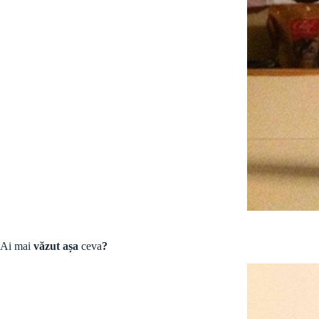
Ai mai
văzut așa
ceva
?