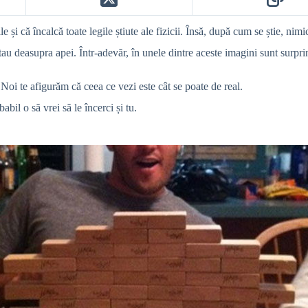
e și că încalcă toate legile știute ale fizicii. Însă, după cum se știe, nim
tau deasupra apei. Într-adevăr, în unele dintre aceste imagini sunt surprins
 Noi te afigurăm că ceea ce vezi este cât se poate de real.
bil o să vrei să le încerci și tu.