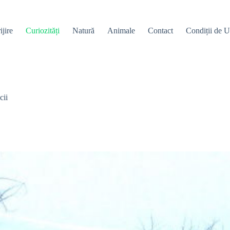
ijire
Curiozități
Natură
Animale
Contact
Condiții de Ut
cii