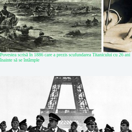
Povestea scrisă în 1886 care a prezis scufundarea Titanicului cu 26 ani
înainte să se întâmple