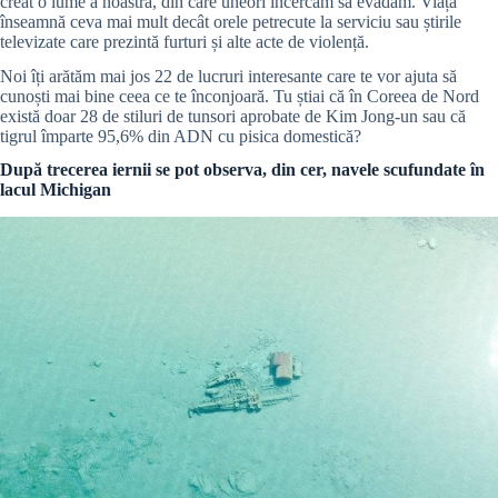
creat o lume a noastră, din care uneori încercăm să evadăm. Viața
înseamnă ceva mai mult decât orele petrecute la serviciu sau știrile
televizate care prezintă furturi și alte acte de violență.
Noi îți arătăm mai jos 22 de lucruri interesante care te vor ajuta să
cunoști mai bine ceea ce te înconjoară. Tu știai că în Coreea de Nord
există doar 28 de stiluri de tunsori aprobate de Kim Jong-un sau că
tigrul împarte 95,6% din ADN cu pisica domestică?
După trecerea iernii se pot observa, din cer, navele scufundate în
lacul Michigan