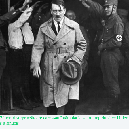
7 lucruri surprinzătoare care s-au întâmplat la scurt timp după ce Hitler
s-a sinucis