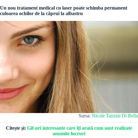
Un nou tratament medical cu laser poate schimba permanent
culoarea ochilor de la căprui la albastru
Sursa:
Nicole Tanzini Di Bella
Citește și:
Gif-uri interesante care îți arată cum sunt realizate
anumite lucruri