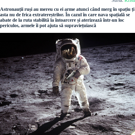
Sursa:
Kristi
Astronauții ruși au mereu cu ei arme atunci când merg în spațiu ți
asta nu de frica extratereștrilor. În cazul în care nava spațială se
abate de la ruta stabilită la întoarcere și aterizează într-un loc
periculos, armele îi pot ajuta să supraviețuiască