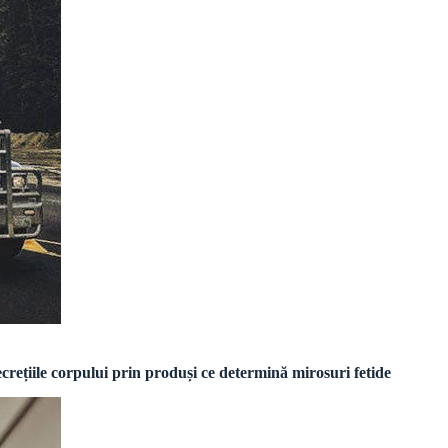
ecrețiile corpului prin produși ce determină mirosuri fetide