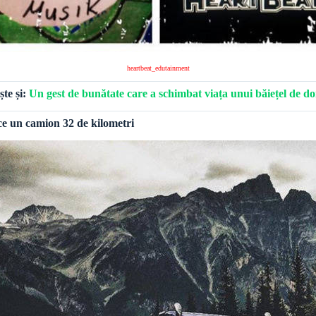
heartbeat_edutainment
ște și:
Un gest de bunătate care a schimbat viața unui băiețel de do
ce un camion 32 de kilometri