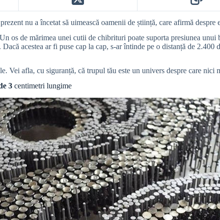
rezent nu a încetat să uimească oamenii de știință, care afirmă despre el
 Un os de mărimea unei cutii de chibrituri poate suporta presiunea unui 
acă acestea ar fi puse cap la cap, s-ar întinde pe o distanță de 2.400 d
ale. Vei afla, cu siguranță, că trupul tău este un univers despre care nici
de 3
centimetri lungime