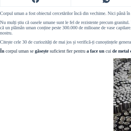
Corpul uman a fost obiectul cercetărilor încă din vechime. Nici până în p
Nu mulți știu că oasele umane sunt le fel de rezistente precum granitul.
că un plămân uman conține peste 300.000 de milioane de vase capilare. D
nostru.
Citește cele 30 de curiozități de mai jos și verifică-ți cunoștințele gener
În
corpul uman se
găsește
suficient fier pentru
a face un
cui
de metal 