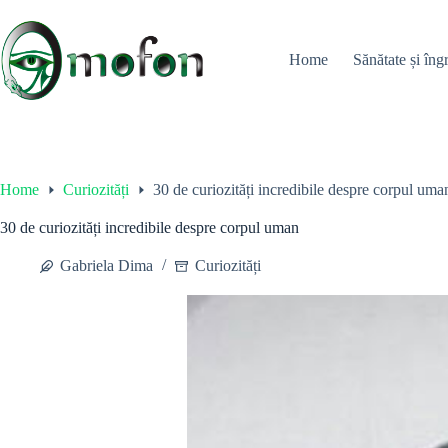
Skip
to
content
Home
Sănătate și îngr
Home
Curiozități
30 de curiozități incredibile despre corpul uma
30 de curiozități incredibile despre corpul uman
Gabriela Dima
Curiozități