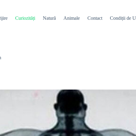
ijire
Curiozități
Natură
Animale
Contact
Condiții de Ut
n