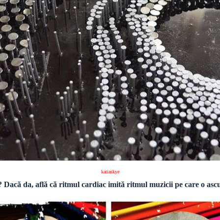
katiaskye
tă? Dacă da, află că ritmul cardiac imită ritmul muzicii pe care o as