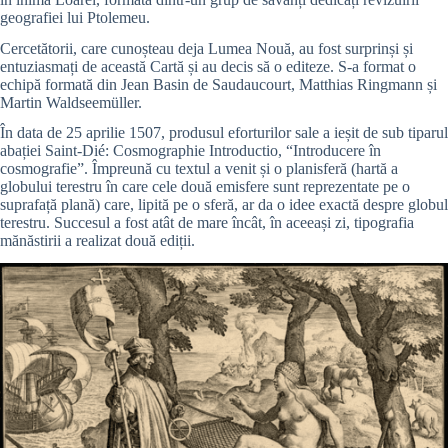
geografiei lui Ptolemeu.
Cercetătorii, care cunoșteau deja Lumea Nouă, au fost surprinși și
entuziasmați de această Cartă și au decis să o editeze. S-a format o
echipă formată din Jean Basin de Saudaucourt, Matthias Ringmann și
Martin Waldseemüller.
În data de 25 aprilie 1507, produsul eforturilor sale a ieșit de sub tiparul
abației Saint-Dié: Cosmographie Introductio, “Introducere în
cosmografie”. Împreună cu textul a venit și o planisferă (h
artă a
globului terestru în care cele două emisfere sunt reprezentate pe o
suprafață plană)
care, lipită pe o sferă, ar da o idee exactă despre globul
terestru. Succesul a fost atât de mare încât, în aceeași zi, tipografia
mănăstirii a realizat două ediții.