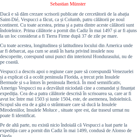
Sebastian Münster
Dacă e să dăm crezare scrisorii publicate de cercetătorii de la abația
Saint-Dié, Vespucci a făcut, ca și Columb, patru călătorii pe noul
continent. Cu toate acestea, prima și a patra dintre aceste călătorii sunt
îndoielnice. Prima călătorie a pornit din Cadiz în mai 1497 și ar fi ajuns
la un loc considerat a fi Tierra Firme după 37 de zile pe mare.
Cu toate acestea, longitudinea și latitudinea locului din America unde
ar fi debarcat, așa cum se arată în harta privind insulele nou
descoperite, corespund unui punct din interiorul Hondurasului, nu de
pe coastă.
Vespucci a descris apoi o regiune care pare să corespundă Venezuelei
și a explicat că a ocolit peninsula Florida, a trecut prin Insulele
Bermude și s-a întors în peninsula Iberică. În mod semnificativ,
Amerigo Vespucci nu a dezvăluit niciodată cine a comandat și finanțat
expediția. Cea de-a patra călătorie descrisă în scrisoarea sa, care ar fi
avut loc între mai 1503 și iunie 1504, este, de asemenea, îndoielnică.
Scopul său era de a găsi o strâmtoare care să ducă la Insulele
Mirodeniilor, Insulele Moluce , situate spre est, dar traseul urmat nu
poate fi identificat.
Pe de altă parte, nu există nicio îndoială că Vespucci a luat parte la
expediția care a pornit din Cadiz în mai 1499, condusă de Alonso de
Ojeda.