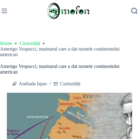
Skip
to
content
Home
Curiozități
Amerigo Vespucci, marinarul care a dat numele continentului
american
Amerigo Vespucci, marinarul care a dat numele continentului
american
Andrada Ispas
Curiozități