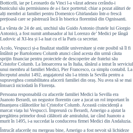
Botticelli, iar pe Leonardo da Vinci l-a văzut adesea cerându-i
bunicului său permisiunea de a-i face portretul; chiar a pozat alături de
alți membri ai familiei pentru Domenico Ghirlandaio într-o frescă
prețioasă care se păstrează încă în biserica florentină din Ognissanti.
La vârsta de 24 de ani, unchiul său Guido Antonio (fratele lui Giorgio
Antonio), a fost numit ambasador al lui Lorenzo de’ Medici pe lângă
Ludovic al XI-lea și l-a luat cu el la Paris ca secretar.
Acolo, Vespucci și-a finalizat studiile universitare și este posibil să îl fi
întâlnit pe Bartolomeu Columb atunci când acesta din urmă căuta
sprijin financiar pentru proiectele de descoperire ale fratelui său
Cristofor Columb. La întoarcerea sa în Italia, tânărul a intrat în serviciul
unui membru al familiei Medici, Pier Francesco, ca simplu contabil. La
începutul anului 1492, angajatorul său l-a trimis la Sevilla pentru a
supraveghea contabilitatea afacerii familiei din oraș. Nu avea să se mai
întoarcă niciodată în Florența.
Persoana responsabilă cu afacerile familiei Medici la Sevilla era
Juanoto Berardi, un negustor florentin care a jucat un rol important în
finanțarea călătoriilor lui Cristofor Columb. Această coincidență a
marcat viața lui Vespucci. Împreună cu Berardi, Amerigo a ajutat la
pregătirea primelor două călătorii ale amiralului, iar când Juanoto a
murit în 1495, i-a succedat la conducerea firmei Medici din Andaluzia.
Întrucât afacerile nu mergeau bine, Amerigo a fost nevoit să lichideze