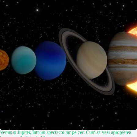
Venus și Jupiter, într-un spectacol rar pe cer: Cum să vezi apropierea