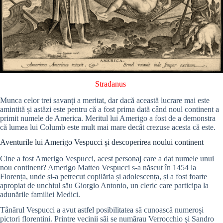
Stradanus
Munca celor trei savanți a meritat, dar dacă această lucrare mai este
amintită și astăzi este pentru că a fost prima dată când noul continent a
primit numele de America. Meritul lui Amerigo a fost de a demonstra
că lumea lui Columb este mult mai mare decât crezuse acesta că este.
Aventurile lui Amerigo Vespucci și descoperirea noului continent
Cine a fost Amerigo Vespucci, acest personaj care a dat numele unui
nou continent? Amerigo Matteo Vespucci s-a născut în 1454 la
Florența, unde și-a petrecut copilăria și adolescența, și a fost foarte
apropiat de unchiul său Giorgio Antonio, un cleric care participa la
adunările familiei Medici.
Tânărul Vespucci a avut astfel posibilitatea să cunoască numeroși
pictori florentini. Printre vecinii săi se numărau Verrocchio și Sandro