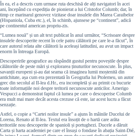
În ea, el a descris cum urmase ruta deschisă de alți navigatori în acei
ani, începând cu expediția de pionierat a lui Cristofor Columb; dar, în
timp ce marinarul genovez vizitase doar insulele din Marea Caraibelor
(Hispaniola, Cuba etc.), el, în schimb, ajunsese pe “continent”, adică
pe continentul american propriu-zis.
“Lumea nouă” și un alt text publicat în anul următor, “Scrisoare despre
insulele descoperite recent în cele patru călătorii pe care le-a făcut”, în
care autorul relata alte călătorii la aceleași latitudini, au avut un impact
enorm în întreaga Europă.
Descoperirile geografice au răspândit gustul pentru poveștile despre
călătoriile de peste mări și explorarea ținuturilor necunoscute. În plus,
savanții europeni și-au dat seama că imaginea lumii moștenită din
antichitate, așa cum era prezentată în Geografia lui Ptolemeu, un autor
grec din secolul al II-lea d.Hr., era incompletă și au primit cu bucurie
toate informațiile noi despre teritorii necunoscute anticilor. Amerigo
Vespucci a demonstrat faptul că lumea pe care o descoperise Columb
era mult mai mare decât acesta crezuse că este, iar acest lucru a făcut
senzație.
Astfel, o copie a “Cartei noilor insule” a ajuns în mâinile Ducelui de
Lorena, Renato al II-lea. Textul era însoțit de o hartă care arăta
teritoriile nou descoperite de spanioli și portughezi. Ducele a dăruit
Carta și harta academiei pe care el însuși o fondase în abația Saint-Dié,
în inima Loarei, formată dintr-un grup de savanți dedicați revizuirii