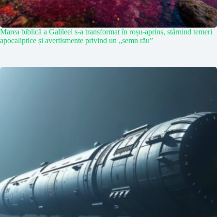
Marea biblică a Galileei s-a transformat în roșu-aprins, stârnind temeri
apocaliptice și avertismente privind un „semn rău”