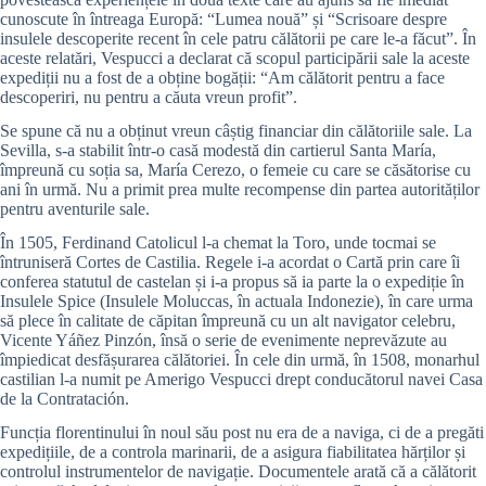
cunoscute în întreaga Europă: “Lumea nouă” și “Scrisoare despre
insulele descoperite recent în cele patru călătorii pe care le-a făcut”. În
aceste relatări, Vespucci a declarat că scopul participării sale la aceste
expediții nu a fost de a obține bogății: “Am călătorit pentru a face
descoperiri, nu pentru a căuta vreun profit”.
Se spune că nu a obținut vreun câștig financiar din călătoriile sale. La
Sevilla, s-a stabilit într-o casă modestă din cartierul Santa María,
împreună cu soția sa, María Cerezo, o femeie cu care se căsătorise cu
ani în urmă. Nu a primit prea multe recompense din partea autorităților
pentru aventurile sale.
În 1505, Ferdinand Catolicul l-a chemat la Toro, unde tocmai se
întruniseră Cortes de Castilia. Regele i-a acordat o Cartă prin care îi
conferea statutul de castelan și i-a propus să ia parte la o expediție în
Insulele Spice (Insulele Moluccas, în actuala Indonezie), în care urma
să plece în calitate de căpitan împreună cu un alt navigator celebru,
Vicente Yáñez Pinzón, însă o serie de evenimente neprevăzute au
împiedicat desfășurarea călătoriei. În cele din urmă, în 1508, monarhul
castilian l-a numit pe Amerigo Vespucci drept conducătorul navei Casa
de la Contratación.
Funcția florentinului în noul său post nu era de a naviga, ci de a pregăti
expedițiile, de a controla marinarii, de a asigura fiabilitatea hărților și
controlul instrumentelor de navigație. Documentele arată că a călătorit