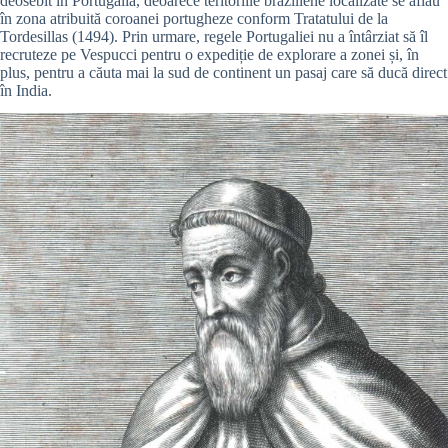
deosebit în Portugalia, deoarece teritoriile braziliene localizate se aflau
în zona atribuită coroanei portugheze conform Tratatului de la
Tordesillas (1494). Prin urmare, regele Portugaliei nu a întârziat să îl
recruteze pe Vespucci pentru o expediție de explorare a zonei și, în
plus, pentru a căuta mai la sud de continent un pasaj care să ducă direct
în India.