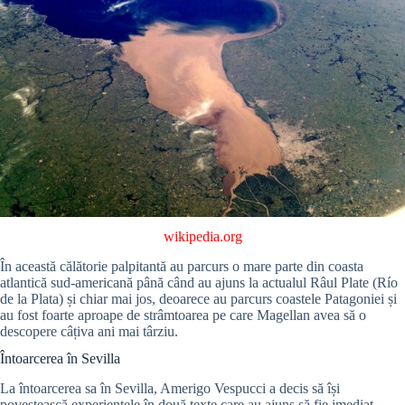
wikipedia.org
În această călătorie palpitantă au parcurs o mare parte din coasta
atlantică sud-americană până când au ajuns la actualul Râul Plate (Río
de la Plata) și chiar mai jos, deoarece au parcurs coastele Patagoniei și
au fost foarte aproape de strâmtoarea pe care Magellan avea să o
descopere câțiva ani mai târziu.
Întoarcerea în Sevilla
La întoarcerea sa în Sevilla, Amerigo Vespucci a decis să își
povestească experiențele în două texte care au ajuns să fie imediat