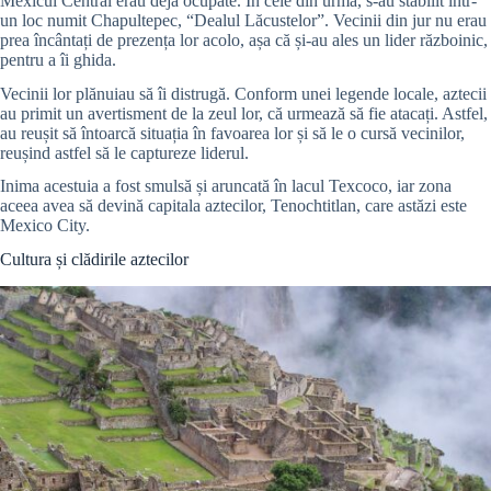
Mexicul Central erau deja ocupate. În cele din urmă, s-au stabilit într-
un loc numit Chapultepec, “Dealul Lăcustelor”. Vecinii din jur nu erau
prea încântați de prezența lor acolo, așa că și-au ales un lider războinic,
pentru a îi ghida.
Vecinii lor plănuiau să îi distrugă. Conform unei legende locale, aztecii
au primit un avertisment de la zeul lor, că urmează să fie atacați. Astfel,
au reușit să întoarcă situația în favoarea lor și să le o cursă vecinilor,
reușind astfel să le captureze liderul.
Inima acestuia a fost smulsă și aruncată în lacul Texcoco, iar zona
aceea avea să devină capitala aztecilor, Tenochtitlan, care astăzi este
Mexico City.
Cultura și clădirile aztecilor