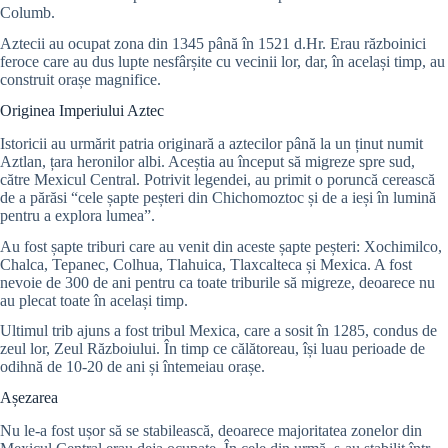
Columb.
Aztecii au ocupat zona din 1345 până în 1521 d.Hr. Erau războinici
feroce care au dus lupte nesfârșite cu vecinii lor, dar, în același timp, au
construit orașe magnifice.
Originea Imperiului Aztec
Istoricii au urmărit patria originară a aztecilor până la un ținut numit
Aztlan, țara heronilor albi. Aceștia au început să migreze spre sud,
către Mexicul Central. Potrivit legendei, au primit o poruncă cerească
de a părăsi “cele șapte peșteri din Chichomoztoc și de a ieși în lumină
pentru a explora lumea”.
Au fost șapte triburi care au venit din aceste șapte peșteri: Xochimilco,
Chalca, Tepanec, Colhua, Tlahuica, Tlaxcalteca și Mexica. A fost
nevoie de 300 de ani pentru ca toate triburile să migreze, deoarece nu
au plecat toate în același timp.
Ultimul trib ajuns a fost tribul Mexica, care a sosit în 1285, condus de
zeul lor, Zeul Războiului. În timp ce călătoreau, își luau perioade de
odihnă de 10-20 de ani și întemeiau orașe.
Așezarea
Nu le-a fost ușor să se stabilească, deoarece majoritatea zonelor din