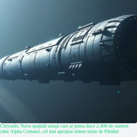
Chrysalis: Nava spațială uriașă care ar putea duce 2.400 de oameni
către Alpha Centauri, cel mai apropiat sistem stelar de Pământ