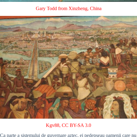
Gary Todd from Xinzheng, China
Kgv88
,
CC BY-SA 3.0
Ca parte a sistemului de guvernare aztec, ei pedepseau oamenii care nu