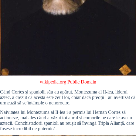
wikipedia.org
Public Domain
Când Cortes și spaniolii său au apărut, Montezuma al II-lea, liderul
aztec, a crezut că acesta este zeul lor, chiar dacă preoții l-au avertizat că
urmează să se întâmple o nenorocire.
Naivitatea lui Montezuma al II-lea i-a permis lui Hernan Cortes să
acționeze, mai ales când a văzut tot aurul și comorile pe care le aveau
aztecii. Conchistadorii spanioli au reușit să învingă Tripla Alianță, care
fusese incredibil de puternică.