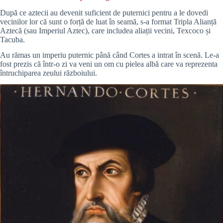
După ce aztecii au devenit suficient de puternici pentru a le dovedi
vecinilor lor că sunt o forță de luat în seamă, s-a format Tripla Alianță
Aztecă (sau Imperiul Aztec), care includea aliații vecini, Texcoco și
Tacuba.
Au rămas un imperiu puternic până când Cortes a intrat în scenă. Le-a
fost prezis că într-o zi va veni un om cu pielea albă care va reprezenta
întruchiparea zeului războiului.