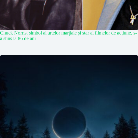
Chuck Norris, simbol al artelor marțiale și star al filmelor de acțiune, s-
a stins la 86 de ani