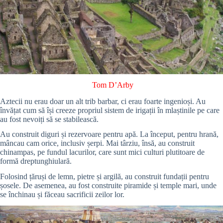
Tom D’Arby
Aztecii nu erau doar un alt trib barbar, ci erau foarte ingenioși. Au
învățat cum să își creeze propriul sistem de irigații în mlaștinile pe care
au fost nevoiți să se stabilească.
Au construit diguri și rezervoare pentru apă. La început, pentru hrană,
mâncau cam orice, inclusiv șerpi. Mai târziu, însă, au construit
chinampas, pe fundul lacurilor, care sunt mici culturi plutitoare de
formă dreptunghiulară.
Folosind țăruși de lemn, pietre și argilă, au construit fundații pentru
șosele. De asemenea, au fost construite piramide și temple mari, unde
se închinau și făceau sacrificii zeilor lor.