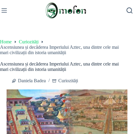
Skip
to
content
Home
Curiozități
Ascensiunea și decăderea Imperiului Aztec, una dintre cele mai
mari civilizații din istoria umanității
Ascensiunea și decăderea Imperiului Aztec, una dintre cele mai
mari civilizații din istoria umanității
Daniela Badea
Curiozități