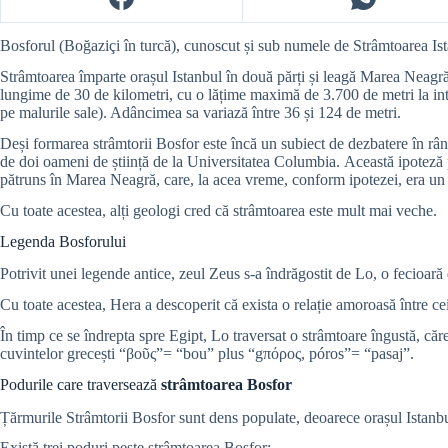
Bosforul (Boğaziçi în turcă), cunoscut și sub numele de Strâmtoarea Ist
Strâmtoarea împarte orașul Istanbul în două părți și leagă Marea Neagr
lungime de 30 de kilometri, cu o lățime maximă de 3.700 de metri la int
pe malurile sale). Adâncimea sa variază între 36 și 124 de metri.
Deși formarea strâmtorii Bosfor este încă un subiect de dezbatere în rân
de doi oameni de știință de la Universitatea Columbia.
Această ipoteză
pătruns în Marea Neagră, care, la acea vreme, conform ipotezei, era un 
Cu toate acestea, alți geologi cred că strâmtoarea este mult mai veche.
Legenda Bosforului
Potrivit unei legende antice, zeul Zeus s-a îndrăgostit de Lo, o fecioară
Cu toate acestea, Hera a descoperit că exista o relație amoroasă între ce
În timp ce se îndrepta spre Egipt, Lo traversat o strâmtoare îngustă, că
cuvintelor grecești “βοῦς”= “bou” plus “gπόρος, póros”= “pasaj”.
Podurile care traversează
strâmtoarea Bosfor
Țărmurile Strâmtorii Bosfor sunt dens populate, deoarece orașul Istanbul
Există trei poduri peste strâmtoarea Bosfor: