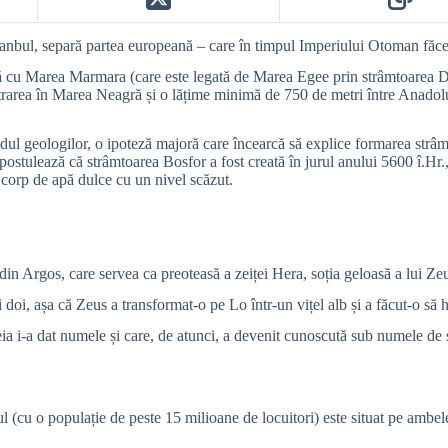
anbul, separă partea europeană – care în timpul Imperiului Otoman făcea 
ă cu Marea Marmara (care este legată de Marea Egee prin strâmtoarea Da
rarea în Marea Neagră și o lățime minimă de 750 de metri între Anadolu 
dul geologilor, o ipoteză majoră care încearcă să explice formarea strâm
 postulează că
strâmtoarea Bosfor a fost creată în jurul anului 5600 î.Hr
corp de apă dulce cu un nivel scăzut.
 din Argos, care servea ca preoteasă a zeiței Hera, soția geloasă a lui Ze
i doi, așa că Zeus a transformat-o pe Lo într-un vițel alb și a făcut-o s
reia i-a dat numele și care, de atunci, a devenit cunoscută sub numele d
 (cu o populație de peste 15 milioane de locuitori) este situat pe ambele