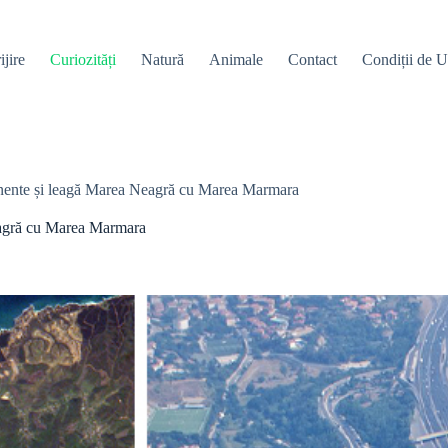
ijire
Curiozități
Natură
Animale
Contact
Condiții de Ut
tinente și leagă Marea Neagră cu Marea Marmara
Neagră cu Marea Marmara