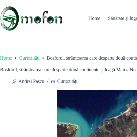
Skip
to
content
Home
Sănătate și îngr
Home
Curiozități
Bosforul, strâmtoarea care desparte două con
Bosforul, strâmtoarea care desparte două continente și leagă Marea 
Andrei Pascu
Curiozități