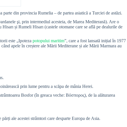
parte din provincia Rumelia – de partea asiatică a Turciei de astăzi.
rdanele şi, prin intermediul acesteia, de Marea Mediterană). Are o
Hisarı și Rumeli Hisarı (castele otomane care se află pe dealurile de
torii este „Ipoteza
potopului maritim
”, care a fost lansată inițial în 1977
., când apele în creștere ale Mării Mediterane și ale Mării Marmara au
us.
ă hoinărească prin lume pentru a scăpa de mânia Herei.
e strâmtoarea Bosfor (în greaca veche: Βόσπορος), de la alăturarea
 părți ale acestei strâmtori care desparte Europa de Asia.