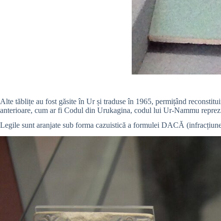
Alte tăblițe au fost găsite în Ur și traduse în 1965, permițând reconstitu
anterioare, cum ar fi Codul din Urukagina, codul lui Ur-Nammu reprezint
Legile sunt aranjate sub forma cazuistică a formulei DACĂ (infracțiun