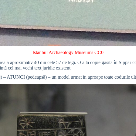
Istanbul Archaeology Museums
CC0
irea a aproximativ 40 din cele 57 de legi. O altă copie găsită în Sippar co
ă cel mai vechi text juridic existent.
e) – ATUNCI (pedeapsă) – un model urmat în aproape toate codurile ult