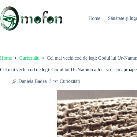
Skip
to
content
Home
Sănătate și îngr
Home
Curiozități
Cel mai vechi cod de legi: Codul lui Ur-Nammu
Cel mai vechi cod de legi: Codul lui Ur-Nammu a fost scris cu aproape
Daniela Badea
Curiozități