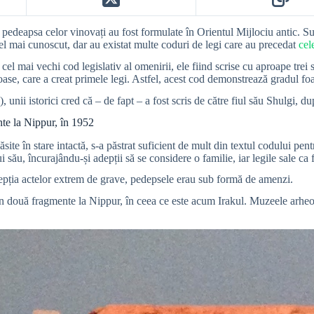
la pedeapsa celor vinovați au fost formulate în Orientul Mijlociu antic. S
el mai cunoscut, dar au existat multe coduri de legi care au precedat
cel
l mai vechi cod legislativ al omenirii, ele fiind scrise cu aproape tre
ioase, care a creat primele legi. Astfel, acest cod demonstrează gradul foa
 unii istorici cred că – de fapt – a fost scris de către fiul său Shulgi
te la Nippur, în 1952
te în stare intactă, s-a păstrat suficient de mult din textul codului pent
 său, încurajându-și adepții să se considere o familie, iar legile sale ca 
cepția actelor extrem de grave, pedepsele erau sub formă de amenzi.
 două fragmente la Nippur, în ceea ce este acum Irakul. Muzeele arheolo