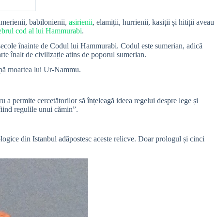
umerienii, babilonienii,
asirienii
, elamiții, hurrienii, kasiții și hitiții aveau
ebrul cod al lui Hammurabi
.
i secole înainte de Codul lui Hammurabi. Codul este sumerian, adică
rte înalt de civilizație atins de poporul sumerian.
, după moartea lui Ur-Nammu.
ru a permite cercetătorilor să înțeleagă ideea regelui despre lege și
fiind regulile unui cămin”.
gice din Istanbul adăpostesc aceste relicve. Doar prologul și cinci