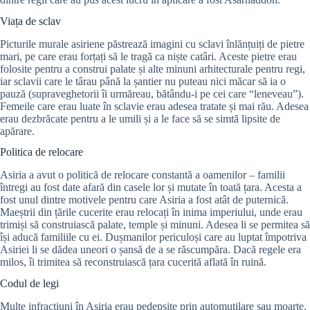
Viața de sclav
Picturile murale asiriene păstrează imagini cu sclavi înlănțuiți de pietre
mari, pe care erau forțați să le tragă ca niște catâri. Aceste pietre erau
folosite pentru a construi palate și alte minuni arhitecturale pentru regi,
iar sclavii care le târau până la șantier nu puteau nici măcar să ia o
pauză (supraveghetorii îi urmăreau, bătându-i pe cei care “leneveau”).
Femeile care erau luate în sclavie erau adesea tratate și mai rău. Adesea
erau dezbrăcate pentru a le umili și a le face să se simtă lipsite de
apărare.
Politica de relocare
Asiria a avut o politică de relocare constantă a oamenilor – familii
întregi au fost date afară din casele lor și mutate în toată țara. Acesta a
fost unul dintre motivele pentru care Asiria a fost atât de puternică.
Maeștrii din țările cucerite erau relocați în inima imperiului, unde erau
trimiși să construiască palate, temple și minuni. Adesea li se permitea să
își aducă familiile cu ei. Dușmanilor periculoși care au luptat împotriva
Asiriei li se dădea uneori o șansă de a se răscumpăra. Dacă regele era
milos, îi trimitea să reconstruiască țara cucerită aflată în ruină.
Codul de legi
Multe infracțiuni în Asiria erau pedepsite prin automutilare sau moarte.