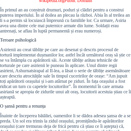
wikipedia.org
Public Domain
În primul an au construit drumuri, poduri și clădiri pentru a construi
puterea imperiului. În al doilea an plecau la război. Abia în al treilea an
li s-a permis să locuiască împreună cu familiile lor. Ca urmare, Asiria
avea una dintre cele mai puternice armate din lume. Soldații erau
antrenați, se aflau în luptă permanentă și erau numeroși.
Teroare psihologică
Asirienii au creat tăblițe pe care au desenat și descris procesul de
tortură implementat dușmanilor lor, astfel încât următorul oraș să știe ce
se va întâmpla cu apărătorii săi. Aceste tăblițe arătau tehnicile de
torturale pe care asirienii le puneau în aplicare. Unul dintre regii
asirieni, Ashurnatsirapal al II-lea, a lăsat o serie de tăblițe asemănătoare
care descriu atrocitățile sale în timpul cuceririlor de orașe: “Am jupuit
toți apărătorii orașului și i-am atârnat pe ziduri. În fața orașului a fost
ridicat un turn cu capetele locuitorilor”. În momentul în care armata
asiriană se apropia de zidurile unui alt oraș, locuitorii acestuia știau ce îi
așteaptă.
O șansă pentru a renunța
Înainte de începerea bătăliei, oamenilor li se dădea adesea șansa de a se
preda. Un sol era trimis la zidul orașului, promițându-le apărătorilor
orașului (care tremurau deja de frică pentru că știau ce îi aștepta) că,