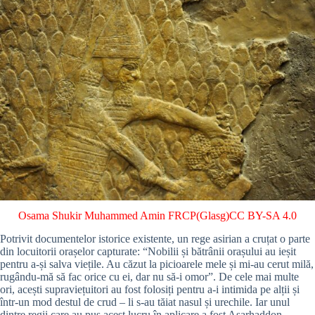
Osama Shukir Muhammed Amin FRCP(Glasg)
CC BY-SA 4.0
Potrivit documentelor istorice existente, un rege asirian a cruțat o parte
din locuitorii orașelor capturate: “Nobilii și bătrânii orașului au ieșit
pentru a-și salva viețile. Au căzut la picioarele mele și mi-au cerut milă,
rugându-mă să fac orice cu ei, dar nu să-i omor”. De cele mai multe
ori, acești supraviețuitori au fost folosiți pentru a-i intimida pe alții și
într-un mod destul de crud – li s-au tăiat nasul și urechile. Iar unul
dintre regii care au pus acest lucru în aplicare a fost Asarhaddon.