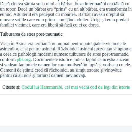
Dacă cineva săruta soția unui alt bărbat, buza inferioară îi era tăiată cu
un topor. Dacă un bărbat era “prins” cu un alt bărbat, era transformat în
eunuc. Adulterul era pedepsit cu moartea. Bărbații aveau dreptul să
omoare soțiile care erau prinse comițând adulter. Ucigașii erau predați
familiei victimei, care era liberă să facă cu ei ce dorea.
Tulburarea de stres post-traumatic
Viața în Asiria era terifiantă nu numai pentru potențialele victime ale
asirienilor, ci și pentru asirieni. Războinicii asirieni prezentau simptome
a ceea ce psihologii moderni numesc tulburare de stres post-traumatic,
conform
pbs.org
. Documentele istorice indică faptul că aceștia auzeau
și vedeau fantomele oamenilor care muriseră în luptă și vorbeau cu ele.
Oamenii de știință cred că războinicii au simțit teroare și vinovăție
pentru că au ucis și torturat oameni nevinovați.
Citește și:
Codul lui Hammurabi, cel mai vechi cod de legi din istorie