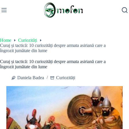
Skip
to
content
Home
Curiozități
Curaj și tactică: 10 curiozități despre armata asiriană care a
îngrozit jumătate din lume
Curaj și tactică: 10 curiozități despre armata asiriană care a
îngrozit jumătate din lume
Daniela Badea
Curiozități