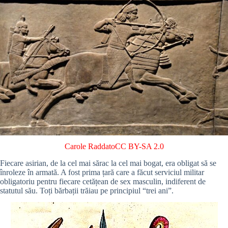
Carole Raddato
CC BY-SA 2.0
Fiecare asirian, de la cel mai sărac la cel mai bogat, era obligat să se
înroleze în armată. A fost prima țară care a făcut serviciul militar
obligatoriu pentru fiecare cetățean de sex masculin, indiferent de
statutul său. Toți bărbații trăiau pe principiul “trei ani”.