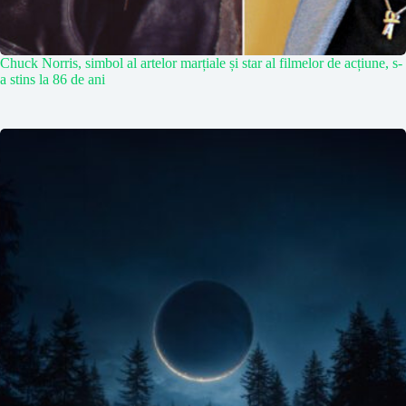
Chuck Norris, simbol al artelor marțiale și star al filmelor de acțiune, s-
a stins la 86 de ani