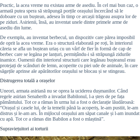
Practic, la acea vreme nu existau arme de asediu. În cel mai bun caz, o
armată putea spera să străpungă porțile orașului încercând să le
doboare cu un buștean, adesea în timp ce arcașii trăgeau asupra lor de
pe ziduri. Asirienii, însă, au inventat unele dintre primele arme de
asediu din lume.
De exemplu, au inventat berbecul, un dispozitiv care părea imposibil
de oprit la acea vreme. Era o structură elaborată pe roți, în interiorul
căreia se afla un buștean uriaș cu un vârf de fier în formă de cap de
berbec care se legăna pe lanțuri, permițându-i să străpungă zidurile
inamice. Oamenii din interiorul structurii care legănau bușteanul erau
protejați de scânduri de lemn, acoperite cu piei ude de animale, în care
săgețile aprinse ale apărătorilor orașului se blocau și se stingeau.
Distrugerea totală a orașelor
Uneori, armata asiriană nu se oprea la uciderea dușmanilor. Când
regele asirian Senaherib a invadat Babilonul, l-a șters de pe fața
pământului. Tot ce a rămas în urma lui a fost o declarație lăudăroasă:
“Orașul și casele lui, de la temelii până la acoperiș, le-am pustiit, le-am
distrus și le-am ars. În mijlocul orașului am săpat canale și l-am inundat
cu apă. Tot ce a rămas din Babilon a fost o mlaștină”.
Supraviețuitori ai torturii