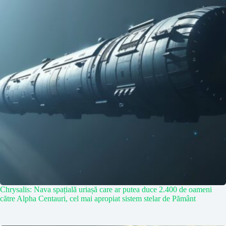
Chrysalis: Nava spațială uriașă care ar putea duce 2.400 de oameni
către Alpha Centauri, cel mai apropiat sistem stelar de Pământ