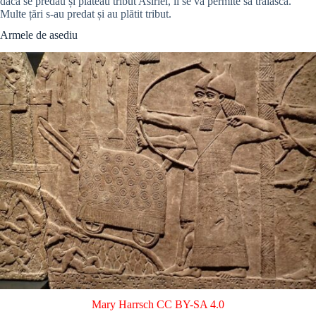
dacă se predau și plăteau tribut Asiriei, li se va permite să trăiască.
Multe țări s-au predat și au plătit tribut.
Armele de asediu
Mary Harrsch
CC BY-SA 4.0