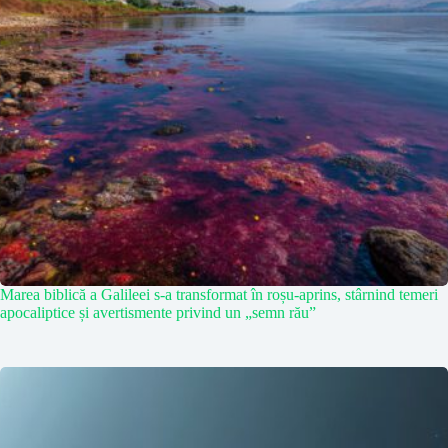
Marea biblică a Galileei s-a transformat în roșu-aprins, stârnind temeri
apocaliptice și avertismente privind un „semn rău”