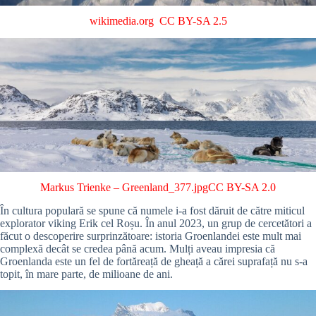
wikimedia.org
CC BY-SA 2.5
Markus Trienke
–
Greenland_377.jpg
CC BY-SA 2.0
În cultura populară se spune că numele i-a fost dăruit de către miticul
explorator viking Erik cel Roșu. În anul 2023, un grup de cercetători a
făcut o descoperire surprinzătoare: istoria Groenlandei este mult mai
complexă decât se credea până acum. Mulți aveau impresia că
Groenlanda este un fel de fortăreață de gheață a cărei suprafață nu s-a
topit, în mare parte, de milioane de ani.