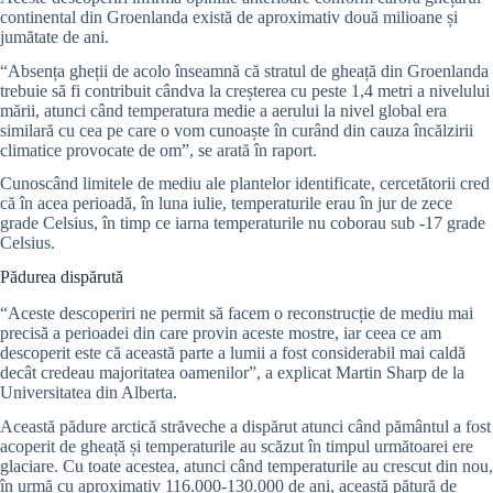
continental din Groenlanda există de aproximativ două milioane și
jumătate de ani.
“Absența gheții de acolo înseamnă că stratul de gheață din Groenlanda
trebuie să fi contribuit cândva la creșterea cu peste 1,4 metri a nivelului
mării, atunci când temperatura medie a aerului la nivel global era
similară cu cea pe care o vom cunoaște în curând din cauza încălzirii
climatice provocate de om”, se arată în raport.
Cunoscând limitele de mediu ale plantelor identificate, cercetătorii cred
că în acea perioadă, în luna iulie, temperaturile erau în jur de zece
grade Celsius, în timp ce iarna temperaturile nu coborau sub -17 grade
Celsius.
Pădurea dispărută
“Aceste descoperiri ne permit să facem o reconstrucție de mediu mai
precisă a perioadei din care provin aceste mostre, iar ceea ce am
descoperit este că această parte a lumii a fost considerabil mai caldă
decât credeau majoritatea oamenilor”, a explicat Martin Sharp de la
Universitatea din Alberta.
Această pădure arctică străveche a dispărut atunci când pământul a fost
acoperit de gheață și temperaturile au scăzut în timpul următoarei ere
glaciare. Cu toate acestea, atunci când temperaturile au crescut din nou,
în urmă cu aproximativ 116.000-130.000 de ani, această pătură de