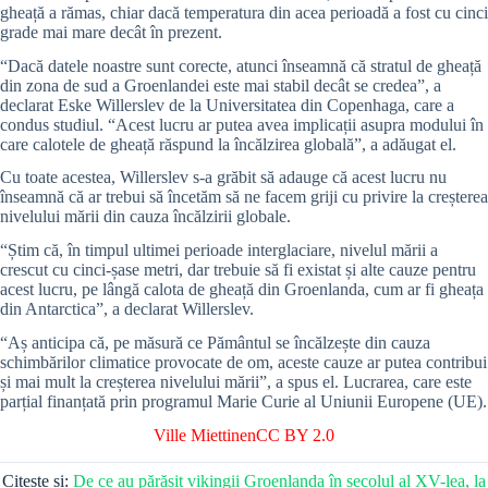
gheață a rămas, chiar dacă temperatura din acea perioadă a fost cu cinci
grade mai mare decât în prezent.
“Dacă datele noastre sunt corecte, atunci înseamnă că stratul de gheață
din zona de sud a Groenlandei este mai stabil decât se credea”, a
declarat Eske Willerslev de la Universitatea din Copenhaga, care a
condus studiul. “Acest lucru ar putea avea implicații asupra modului în
care calotele de gheață răspund la încălzirea globală”, a adăugat el.
Cu toate acestea, Willerslev s-a grăbit să adauge că acest lucru nu
înseamnă că ar trebui să încetăm să ne facem griji cu privire la creșterea
nivelului mării din cauza încălzirii globale.
“Știm că, în timpul ultimei perioade interglaciare, nivelul mării a
crescut cu cinci-șase metri, dar trebuie să fi existat și alte cauze pentru
acest lucru, pe lângă calota de gheață din Groenlanda, cum ar fi gheața
din Antarctica”, a declarat Willerslev.
“Aș anticipa că, pe măsură ce Pământul se încălzește din cauza
schimbărilor climatice provocate de om, aceste cauze ar putea contribui
și mai mult la creșterea nivelului mării”, a spus el. Lucrarea, care este
parțial finanțată prin programul Marie Curie al Uniunii Europene (UE).
Ville Miettinen
CC BY 2.0
Citește și:
De ce au părăsit vikingii Groenlanda în secolul al XV-lea, la