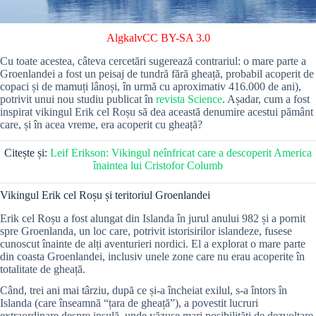
Algkalv
CC BY-SA 3.0
Cu toate acestea, câteva cercetări sugerează contrariul: o mare parte a
Groenlandei a fost un peisaj de tundră fără gheață, probabil acoperit de
copaci și de mamuți lânoși, în urmă cu aproximativ 416.000 de ani),
potrivit unui nou studiu publicat în
revista Science
. Așadar, cum a fost
inspirat vikingul Erik cel Roșu să dea această denumire acestui pământ
care, și în acea vreme, era acoperit cu gheață?
Citește și:
Leif Erikson: Vikingul neînfricat care a descoperit America
înaintea lui Cristofor Columb
Vikingul Erik cel Roșu și teritoriul Groenlandei
Erik cel Roșu a fost alungat din Islanda în jurul anului 982 și a pornit
spre Groenlanda, un loc care, potrivit istorisirilor islandeze, fusese
cunoscut înainte de alți aventurieri nordici. El a explorat o mare parte
din coasta Groenlandei, inclusiv unele zone care nu erau acoperite în
totalitate de gheață.
Când, trei ani mai târziu, după ce și-a încheiat exilul, s-a întors în
Islanda (care înseamnă “țara de gheață”), a povestit lucruri
extraordinare despre insulă, unde văzuse mari posibilități de dezvoltare,