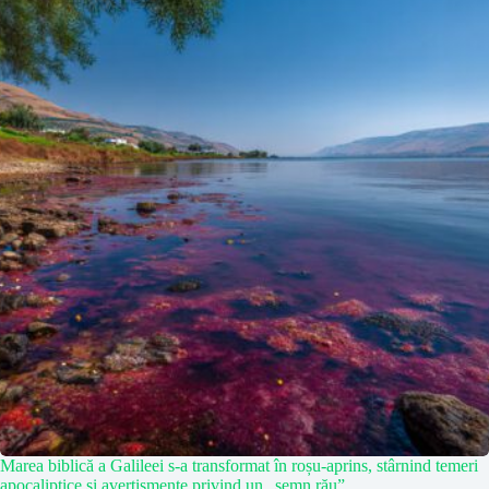
Marea biblică a Galileei s-a transformat în roșu-aprins, stârnind temeri
apocaliptice și avertismente privind un „semn rău”