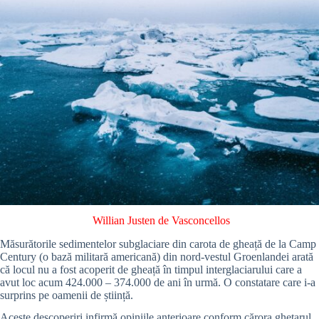
Willian Justen de Vasconcellos
Măsurătorile sedimentelor subglaciare din carota de gheață de la Camp
Century (o bază militară americană) din nord-vestul Groenlandei arată
că locul nu a fost acoperit de gheață în timpul interglaciarului care a
avut loc acum 424.000 – 374.000 de ani în urmă. O constatare care i-a
surprins pe oamenii de știință.
Aceste descoperiri infirmă opiniile anterioare conform cărora ghețarul