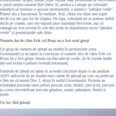
o șansă pentru oameni fără viitor. Și, pentru a-i atrage pe coloniștii
islandezi să formeze o așezare permanentă, a numit-o “pământ verde”.
Planul său a funcționat. În realitate, însă, clima era chiar mai aspră
decât cea din țara lor de origine. De fapt, coloniștii nu se puteau stabili
decât pe coastă, care era supusă unor inundații frecvente, așa că
vikingii au fost nevoiți în cele din urmă să abandoneze acest “pământ
verde” și promisiunile sale false.
Numele dat de către Erik cel Roșu nu a fost unul greșit
Un grup de oameni de știință au studiat în profunzime zona
Groenlandei și au ajuns la concluzia că numele ales de către Erik cel
Roșu nu a fost greșit. Insula era într-adevăr verde, iar în zonele înalte
din sud exista o pădure boreală luxuriantă.
Oamenii de știință au ajuns la această concluzie după ce au analizat
ADN străvechi de pe fundul unei calote de gheață pe care au prelevat-
o într-un sit numit Dye 3, situat în sudul Groenlandei. Probele au
evidențiat prezența unor arbori precum arini, molizi, pini și tei, precum
și a unor nevertebrate precum gândaci, muște, păianjeni, fluturi și
molii.
Un loc fără gheață