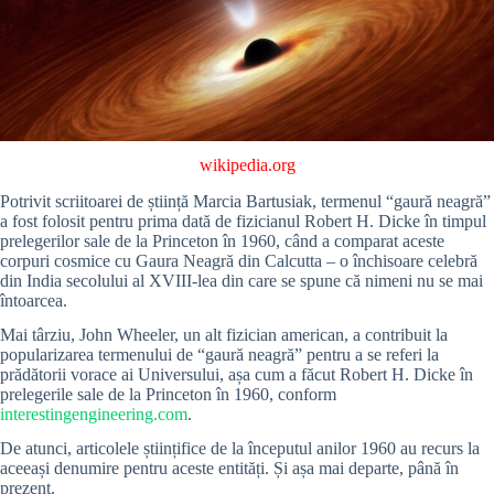
wikipedia.org
Potrivit scriitoarei de știință Marcia Bartusiak, termenul “gaură neagră”
a fost folosit pentru prima dată de fizicianul Robert H. Dicke în timpul
prelegerilor sale de la Princeton în 1960, când a comparat aceste
corpuri cosmice cu Gaura Neagră din Calcutta – o închisoare celebră
din India secolului al XVIII-lea din care se spune că nimeni nu se mai
întoarcea.
Mai târziu, John Wheeler, un alt fizician american, a contribuit la
popularizarea termenului de “gaură neagră” pentru a se referi la
prădătorii vorace ai Universului, așa cum a făcut Robert H. Dicke în
prelegerile sale de la Princeton în 1960, conform
interestingengineering.com
.
De atunci, articolele științifice de la începutul anilor 1960 au recurs la
aceeași denumire pentru aceste entități. Și așa mai departe, până în
prezent.