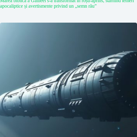
Marea biblică a Galileei s-a transformat în roșu-aprins, stârnind temeri
apocaliptice și avertismente privind un „semn rău”