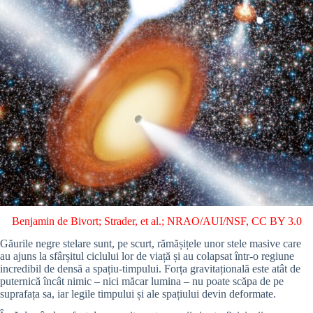
Benjamin de Bivort; Strader, et al.; NRAO/AUI/NSF
,
CC BY 3.0
Găurile negre stelare sunt, pe scurt, rămășițele unor stele masive care
au ajuns la sfârșitul ciclului lor de viață și au colapsat într-o regiune
incredibil de densă a spațiu-timpului. Forța gravitațională este atât de
puternică încât nimic – nici măcar lumina – nu poate scăpa de pe
suprafața sa, iar legile timpului și ale spațiului devin deformate.