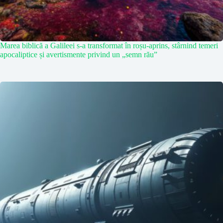
Marea biblică a Galileei s-a transformat în roșu-aprins, stârnind temeri
apocaliptice și avertismente privind un „semn rău”