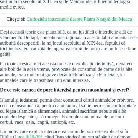
susținută în secolul al XIII-lea și de Maimonide, influentul teolog și
medic evreu.
Citește și:
Curiozități interesante despre Piatra Neagră din Mecca
Deși această teorie este plauzibilă, ea nu justifică o interdicție atât de
vehementă. De fapt, consolidarea rațională a acestui tabu alimentar este
atribuită descoperirii, la mijlocul secolului al XIX-lea, faptului că
trichineloza era cauzată de ingerarea cărnii de porc care nu fusese bine
gătită.
Cu toate acestea, nici aceasta nu este o explicație definitivă, deoarece
alte boli de la acea vreme, provocate de consumul de carne de la alte
animale, erau mult mai grave decât trichineloza și chiar letale, iar
animalele care le transmiteau nu erau interzise.
De ce este carnea de porc interzisă pentru musulmani și evrei?
Islamul și iudaismul permit doar consumul cărnii animalelor erbivore,
ceea ce înseamnă că, pentru ca un animal să fie permis în conformitate
cu legea islamică a alimentației, animalul sacrificat trebuie să aibă
copitele despicate și să rumege. Exemple sunt animalele precum
cerbul, vaca, oaia, capră, antilopă, etc.
Un motiv care explică interzicerea cărnii de porc este explicat și în
Biblie (
Luca 8:26-39
), când
Iisus vindecă un om stăpânit de demoni,