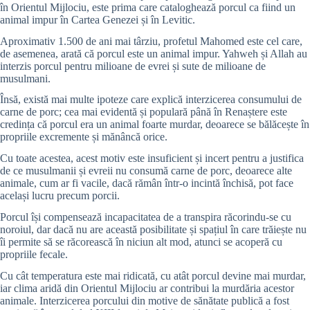
în Orientul Mijlociu, este prima care cataloghează porcul ca fiind un
animal impur în Cartea Genezei și în Levitic.
Aproximativ 1.500 de ani mai târziu, profetul Mahomed este cel care,
de asemenea, arată că porcul este un animal impur. Yahweh și Allah au
interzis porcul pentru milioane de evrei și sute de milioane de
musulmani.
Însă, există mai multe ipoteze care explică interzicerea consumului de
carne de porc; cea mai evidentă și populară până în Renaștere este
credința că porcul era un animal foarte murdar, deoarece se bălăcește în
propriile excremente și mănâncă orice.
Cu toate acestea, acest motiv este insuficient și incert pentru a justifica
de ce musulmanii și evreii nu consumă carne de porc, deoarece alte
animale, cum ar fi vacile, dacă rămân într-o incintă închisă, pot face
același lucru precum porcii.
Porcul își compensează incapacitatea de a transpira răcorindu-se cu
noroiul, dar dacă nu are această posibilitate și spațiul în care trăiește nu
îi permite să se răcorească în niciun alt mod, atunci se acoperă cu
propriile fecale.
Cu cât temperatura este mai ridicată, cu atât porcul devine mai murdar,
iar clima aridă din Orientul Mijlociu ar contribui la murdăria acestor
animale. Interzicerea porcului din motive de sănătate publică a fost