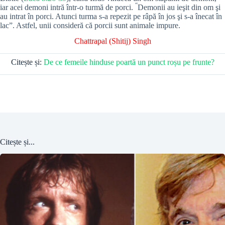
“
iar acei demoni intră într-o turmă de porci.
Demonii au ieşit din om şi
au intrat în porci. Atunci turma s-a repezit pe râpă în jos şi s-a înecat în
lac”. Astfel, unii consideră că porcii sunt animale impure.
Chattrapal (Shitij) Singh
Citește și:
De ce femeile hinduse poartă un punct roșu pe frunte?
Citește și...