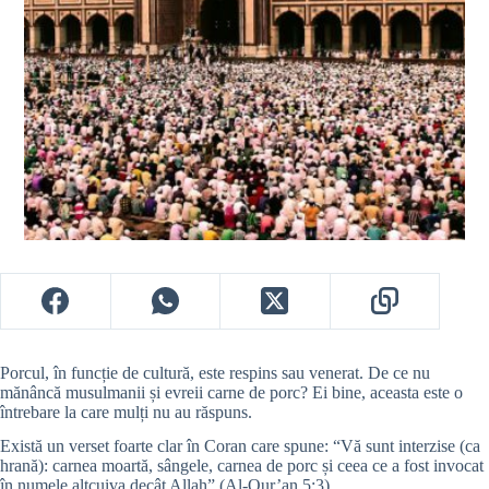
Porcul, în funcție de cultură, este respins sau venerat. De ce nu
mănâncă musulmanii și evreii carne de porc? Ei bine, aceasta este o
întrebare la care mulți nu au răspuns.
Există un verset foarte clar în Coran care spune: “Vă sunt interzise (ca
hrană): carnea moartă, sângele, carnea de porc și ceea ce a fost invocat
în numele altcuiva decât Allah” (Al-Qur’an 5:3).