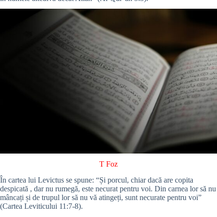
T Foz
În cartea lui Levictus se spune: “Și porcul, chiar dacă are copita
despicată , dar nu rumegă, este necurat pentru voi. Din carnea lor să nu
mâncați și de trupul lor să nu vă atingeți, sunt necurate pentru voi”
(Cartea Leviticului 11:7-8).