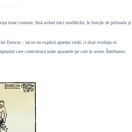
leași teme comune, însă având mici modificări, în funcție de perioada și
lui Darwin – iar ea nu explică apariția vieții, ci doar evoluția ei.
implantul care controlează toate aparatele pe care le avem. Întrebarea