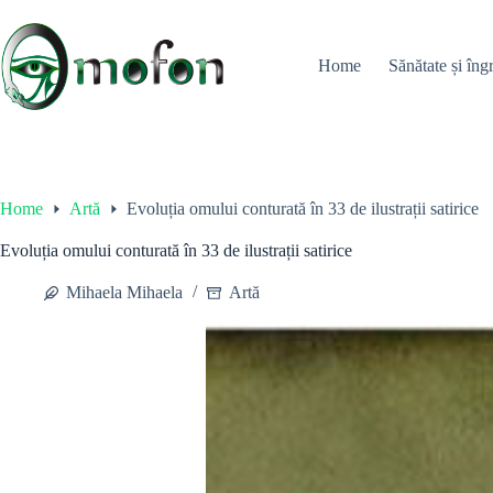
Skip
to
content
Home
Sănătate și îngr
Home
Artă
Evoluția omului conturată în 33 de ilustrații satirice
Evoluția omului conturată în 33 de ilustrații satirice
Mihaela Mihaela
Artă