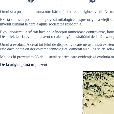
Omul și-a pus dintotdeauna întrebări referitoare la originea vieții. N
Există sute sau poate mii de povești mitologice despre originea vieții ș
nivelul cultural la care a ajuns societatea respectivă.
Evoluționismul a stârnit încă de la început numeroase controverse, într
De altfel, teoria evoluției a avut o cale lungă de străbătut de la Darwin p
Omul a evoluat. A creat tot felul de dispozitive care ne ușurează existen
este dacă odată cu dezvoltarea tehnologiei, oamenii au ajuns să fie sclavi
Mai jos îți prezentăm 33 de ilustrații satirice care evidențiază evoluția o
De la
origini
până în
prezent