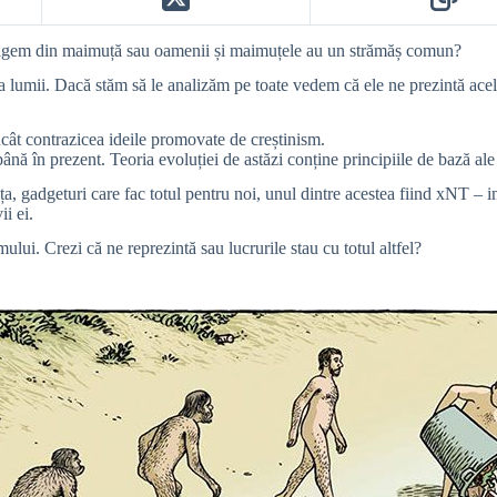
e tragem din maimuță sau oamenii și maimuțele au un strămăș comun?
i a lumii. Dacă stăm să le analizăm pe toate vedem că ele ne prezintă ace
ucât contrazicea ideile promovate de creștinism.
ână în prezent. Teoria evoluției de astăzi conține principiile de bază ale 
ța, gadgeturi care fac totul pentru noi, unul dintre acestea fiind xNT – 
i ei.
mului. Crezi că ne reprezintă sau lucrurile stau cu totul altfel?