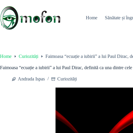
Skip
to
content
Home
Sănătate și îngr
Home
Curiozități
Faimoasa “ecuație a iubirii” a lui Paul Dirac, de
Faimoasa “ecuație a iubirii” a lui Paul Dirac, definită ca una dintre cele 
Andrada Ispas
Curiozități