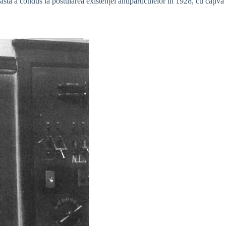
easta a condus la postularea existenței antiparticulelor în 1928, cu câțiva