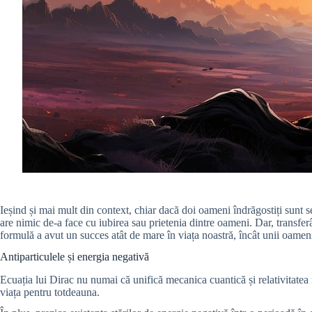
Ieșind și mai mult din context, chiar dacă doi oameni îndrăgostiți sunt
are nimic de-a face cu iubirea sau prietenia dintre oameni. Dar, transfe
formulă a avut un succes atât de mare în viața noastră, încât unii oameni 
Antiparticulele și energia negativă
Ecuația lui Dirac nu numai că unifică mecanica cuantică și relativitatea
viața pentru totdeauna.