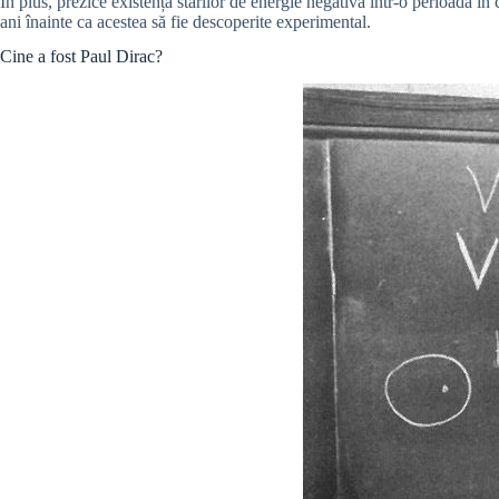
În plus, prezice existența stărilor de energie negativă într-o perioadă în
ani înainte ca acestea să fie descoperite experimental.
Cine a fost Paul Dirac?