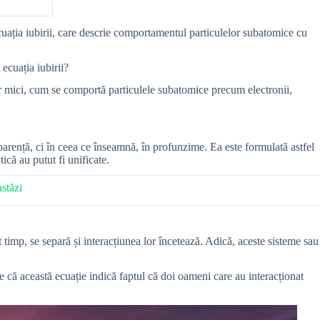
cuația iubirii, care descrie comportamentul particulelor subatomice cu
ecuația iubirii?
r mici, cum se comportă particulele subatomice precum electronii,
arență, ci în ceea ce înseamnă, în profunzime. Ea este formulată astfel
ică au putut fi unificate.
astăzi
timp, se separă și interacțiunea lor încetează. Adică, aceste sisteme sau
 că această ecuație indică faptul că doi oameni care au interacționat