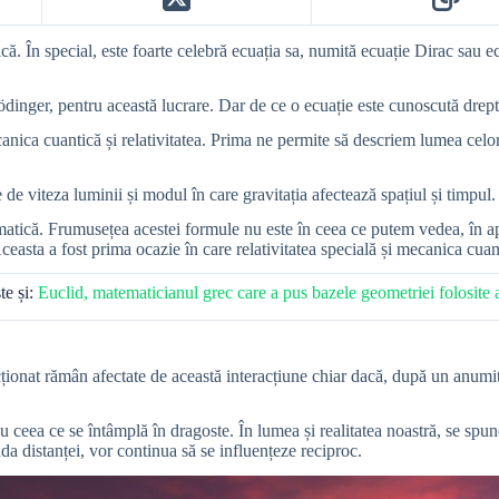
ă. În special, este foarte celebră ecuația sa, numită ecuație Dirac sau e
nger, pentru această lucrare. Dar de ce o ecuație este cunoscută drept 
nica cuantică și relativitatea. Prima ne permite să descriem lumea celo
de viteza luminii și modul în care gravitația afectează spațiul și timpul.
matică. Frumusețea acestei formule nu este în ceea ce putem vedea, în ap
ceasta a fost prima ocazie în care relativitatea specială și mecanica cuant
te și:
Euclid, matematicianul grec care a pus bazele geometriei folosite 
ționat rămân afectate de această interacțiune chiar dacă, după un anumit 
eea ce se întâmplă în dragoste. În lumea și realitatea noastră, se spune
uda distanței, vor continua să se influențeze reciproc.