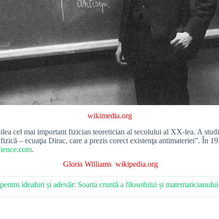
wikimedia.org
oilea cel mai important fizician teoretician al secolului al XX-lea. A st
 fizică – ecuaţia Dirac, care a prezis corect existenţa antimateriei”. În 
science.com
.
Gloria Williams
wikipedia.org
 pentru idealuri și adevăr: Soarta cruntă a filosofului și matematicianu