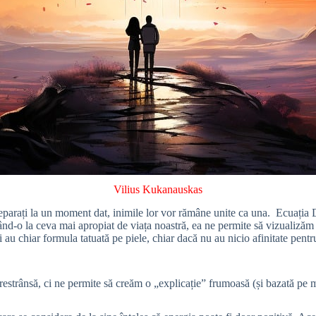
Vilius Kukanauskas
 separați la un moment dat, inimile lor vor rămâne unite ca una. Ecuația
rând-o la ceva mai apropiat de viața noastră, ea ne permite să vizualizăm
au chiar formula tatuată pe piele, chiar dacă nu au nicio afinitate pentru 
 restrânsă, ci ne permite să creăm o „explicație” frumoasă (și bazată pe