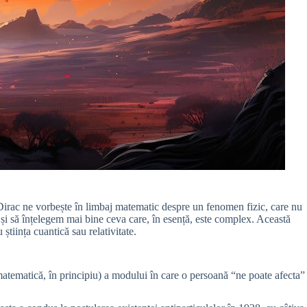
 Dirac ne vorbește în limbaj matematic despre un fenomen fizic, care nu
 și să înțelegem mai bine ceva care, în esență, este complex. Această
știința cuantică sau relativitate.
 matematică, în principiu) a modului în care o persoană “ne poate afecta”