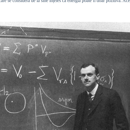
 care se considera de la sine înțeles că energia poate fi doar pozitivă. Ac