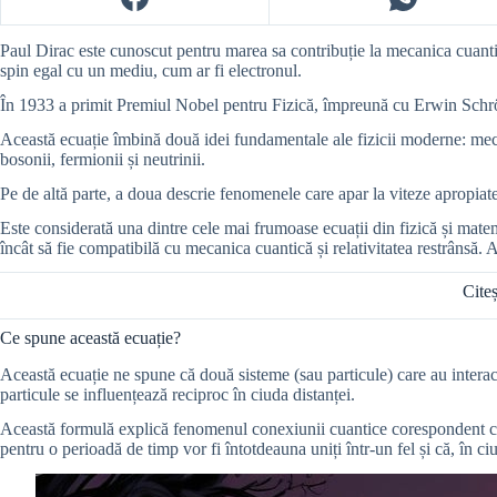
Paul Dirac este cunoscut pentru marea sa contribuție la mecanica cuantic
spin egal cu un mediu, cum ar fi electronul.
În 1933 a primit Premiul Nobel pentru Fizică, împreună cu Erwin Schrödi
Această ecuație îmbină două idei fundamentale ale fizicii moderne: meca
bosonii, fermionii și neutrinii.
Pe de altă parte, a doua descrie fenomenele care apar la viteze apropiate 
Este considerată una dintre cele mai frumoase ecuații din fizică și mate
încât să fie compatibilă cu mecanica cuantică și relativitatea restrânsă. A
Citeș
Ce spune această ecuație?
Această ecuație ne spune că două sisteme (sau particule) care au interac
particule se influențează reciproc în ciuda distanței.
Această formulă explică fenomenul conexiunii cuantice corespondent cu c
pentru o perioadă de timp vor fi întotdeauna uniți într-un fel și că, în ci