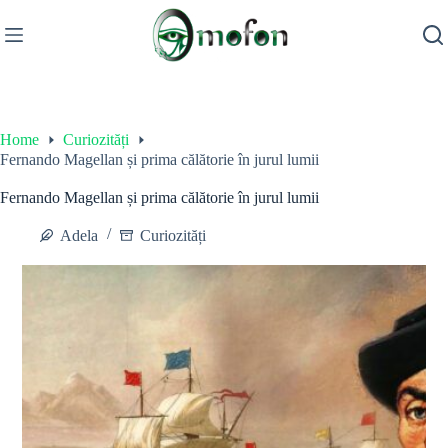
Skip
to
content
Home
Curiozități
Fernando Magellan și prima călătorie în jurul lumii
Fernando Magellan și prima călătorie în jurul lumii
Adela
Curiozități