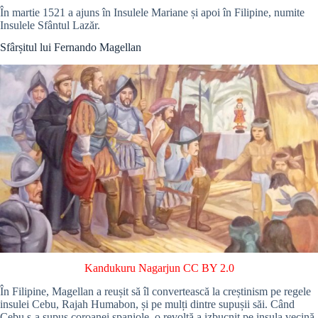
În martie 1521 a ajuns în Insulele Mariane și apoi în Filipine, numite
Insulele Sfântul Lazăr.
Sfârșitul lui Fernando Magellan
Kandukuru Nagarjun
CC BY 2.0
În Filipine, Magellan a reușit să îl convertească la creștinism pe regele
insulei Cebu, Rajah Humabon, și pe mulți dintre supușii săi. Când
Cebu s-a supus coroanei spaniole, o revoltă a izbucnit pe insula vecină