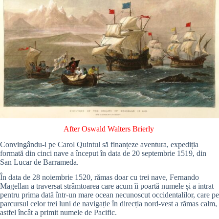
After Oswald Walters Brierly
Convingându-l pe Carol Quintul să finanțeze aventura, expediția
formată din cinci nave a început în data de 20 septembrie 1519, din
San Lucar de Barrameda.
În data de 28 noiembrie 1520, rămas doar cu trei nave, Fernando
Magellan a traversat strâmtoarea care acum îi poartă numele și a intrat
pentru prima dată într-un mare ocean necunoscut occidentalilor, care pe
parcursul celor trei luni de navigație în direcția nord-vest a rămas calm,
astfel încât a primit numele de Pacific.