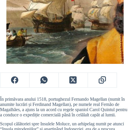
În primăvara anului 1518, portughezul Fernando Magellan (numit în
anumite lucrări și Ferdinand Magellan), pe numele real Fernão de
Magalhães, a ajuns la un acord cu regele spaniol Carol Quintul pentru
a conduce o expediție comercială până în celălalt capăt al lumii.
Scopul călătoriei spre Insulele Moluce, un arhipelag numit pe atunci
“Insula mirodeniilor” și aparținând Indoneziei, era de a procura