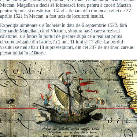
Mactan. Magellan a decis să folosească forța pentru a cuceri Mactan
pentru Spania și creștinism. Când a debarcat în dimineața zilei de 27
aprilie 1521 în Mactan, a fost ucis de locuitorii insulei.
Expediția uimitoare s-a încheiat în data de 6 septembrie 1522, fără
Fernando Magellan, când Victoria, singura navă care a rezistat
călătoriei, s-a întors în portul de plecare după ce a realizat prima
circumnavigație din istorie, în 2 ani, 11 luni și 17 zile. La bordul
vasului se mai aflau 18 supraviețuitori, din cei 237 de marinari care au
plecat inițial în călătorie.