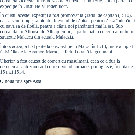
comanda viceregelui Francisco de Almeida. Din 1506, a luat parte la o
expediție în „Insulele Mirodeniilor”.
În cursul acestei expediții a fost promovat la gradul de căpitan (1510),
dar la scurt timp și-a pierdut brevetul de căpitan pentru că s-a îndepărtat
cu nava sa de flotilă, pentru a căuta noi pământuri mai la est. Sub
comanda lui Alfonso de Albuquerque, a participat la cucerirea portului
strategic Malacca din actuala Malaezia.
Întors acasă, a luat parte la o expediție în Maroc în 1513, unde a luptat
în bătălia de la Azamor, Maroc, suferind o rană la genunchi.
Ulterior, a fost acuzat de comerț cu musulmani, ceea ce a dus la
demiterea sa dezonorantă din serviciul coroanei portugheze, în data de
15 mai 1514.
O nouă rută spre Asia