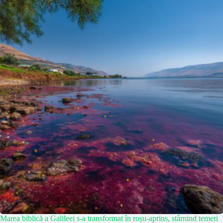
Marea biblică a Galileei s-a transformat în roșu-aprins, stârnind temeri