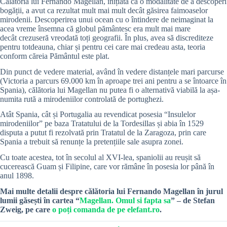
Călătoria lui Fernando Magellan, inițiată ca o modalitate de a descoperi
bogății, a avut ca rezultat mult mai mult decât găsirea faimoaselor
mirodenii. Descoperirea unui ocean cu o întindere de neimaginat la
acea vreme însemna că globul pământesc era mult mai mare
decât crezuseră vreodată toți geografii. În plus, avea să discrediteze
pentru totdeauna, chiar și pentru cei care mai credeau asta, teoria
conform căreia Pământul este plat.
Din punct de vedere material, având în vedere distanțele mari parcurse
(Victoria a parcurs 69.000 km în aproape trei ani pentru a se întoarce în
Spania), călătoria lui Magellan nu putea fi o alternativă viabilă la așa-
numita rută a mirodeniilor controlată de portughezi.
Atât Spania, cât și Portugalia au revendicat posesia “Insulelor
mirodeniilor” pe baza Tratatului de la Tordesillas și abia în 1529
disputa a putut fi rezolvată prin Tratatul de la Zaragoza, prin care
Spania a trebuit să renunțe la pretențiile sale asupra zonei.
Cu toate acestea, tot în secolul al XVI-lea, spaniolii au reușit să
cucerească Guam și Filipine, care vor rămâne în posesia lor până în
anul 1898.
Mai multe detalii despre călătoria lui Fernando Magellan în jurul
lumii găsești în cartea “
Magellan. Omul si fapta sa
” – de Stefan
Zweig, pe care
o poți comanda de pe elefant.ro
.