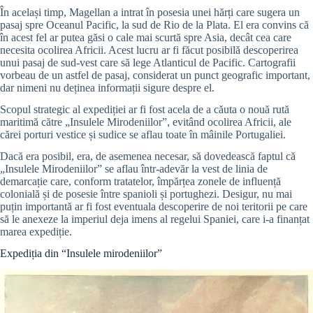
În același timp, Magellan a intrat în posesia unei hărți care sugera un
pasaj spre Oceanul Pacific, la sud de Rio de la Plata. El era convins că
în acest fel ar putea găsi o cale mai scurtă spre Asia, decât cea care
necesita ocolirea Africii. Acest lucru ar fi făcut posibilă descoperirea
unui pasaj de sud-vest care să lege Atlanticul de Pacific. Cartografii
vorbeau de un astfel de pasaj, considerat un punct geografic important,
dar nimeni nu deținea informații sigure despre el.
Scopul strategic al expediției ar fi fost acela de a căuta o nouă rută
maritimă către „Insulele Mirodeniilor”, evitând ocolirea Africii, ale
cărei porturi vestice și sudice se aflau toate în mâinile Portugaliei.
Dacă era posibil, era, de asemenea necesar, să dovedească faptul că
„Insulele Mirodeniilor” se aflau într-adevăr la vest de linia de
demarcație care, conform tratatelor, împărțea zonele de influență
colonială și de posesie între spanioli și portughezi. Desigur, nu mai
puțin importantă ar fi fost eventuala descoperire de noi teritorii pe care
să le anexeze la imperiul deja imens al regelui Spaniei, care i-a finanțat
marea expediție.
Expediția din “Insulele mirodeniilor”