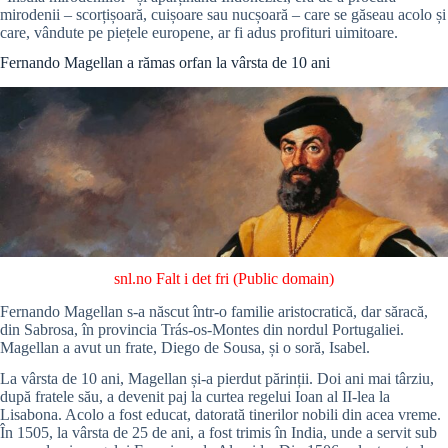
mirodenii – scorțișoară, cuișoare sau nucșoară – care se găseau acolo și
care, vândute pe piețele europene, ar fi adus profituri uimitoare.
Fernando Magellan a rămas orfan la vârsta de 10 ani
snl.no
Falt i det fri (Public domain)
Fernando Magellan s-a născut într-o familie aristocratică, dar săracă,
din Sabrosa, în provincia Trás-os-Montes din nordul Portugaliei.
Magellan a avut un frate, Diego de Sousa, și o soră, Isabel.
La vârsta de 10 ani, Magellan și-a pierdut părinții. Doi ani mai târziu,
după fratele său, a devenit paj la curtea regelui Ioan al II-lea la
Lisabona. Acolo a fost educat, datorată tinerilor nobili din acea vreme.
În 1505, la vârsta de 25 de ani, a fost trimis în India, unde a servit sub