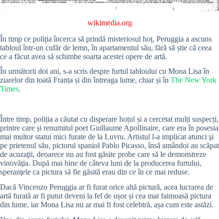
wikimedia.org
În timp ce poliția încerca să prindă misteriosul hoț, Peruggia a ascuns
tabloul într-un cufăr de lemn, în apartamentul său, fără să știe că ceea
ce a făcut avea să schimbe soarta acestei opere de artă.
În următorii doi ani, s-a scris despre furtul tabloului cu Mona Lisa în
ziarelor din toată Franța și din întreaga lume, chiar și în
The New York
Times
.
Între timp, poliția a căutat cu disperare hoțul și a cercetat mulți suspecți,
printre care și renumitul poet Guillaume Apollinaire, care era în posesia
mai multor statui mici furate de la Luvru. Artistul l-a implicat atunci şi
pe prietenul său, pictorul spaniol Pablo Picasso, însă amândoi au scăpat
de acuzaţii, deoarece nu au fost găsite probe care să le demonstreze
vinovăţia. După mai bine de câteva luni de la producerea furtului,
speranţele ca pictura să fie găsită erau din ce în ce mai reduse.
Dacă Vincenzo Peruggia ar fi furat orice altă pictură, acea lucrarea de
artă furată ar fi putut deveni la fel de ușor și cea mai faimoasă pictura
din lume, iar Mona Lisa nu ar mai fi fost celebtră, așa cum este astăzi.