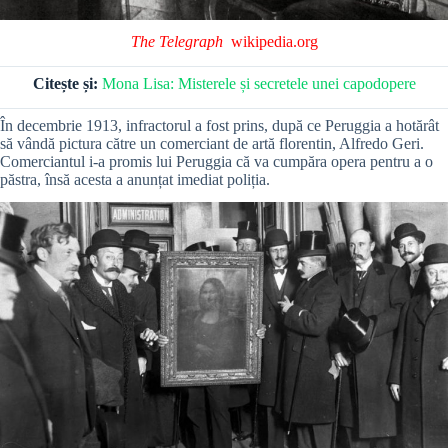
The Telegraph
wikipedia.org
Citește și:
Mona Lisa: Misterele și secretele unei capodopere
În decembrie 1913, infractorul a fost prins, după ce Peruggia a hotărât
să vândă pictura către un comerciant de artă florentin, Alfredo Geri.
Comerciantul i-a promis lui Peruggia că va cumpăra opera pentru a o
păstra, însă acesta a anunțat imediat poliția.