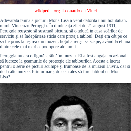
wikipedia.org
Leonardo da Vinci
Adevărata faimă a picturii Mona Lisa a venit datorită unui hoț italian,
numit Vincenzo Peruggia. În dimineața zilei de 21 august 1911,
Peruggia reuşeşte să sustragă pictura, să o aducă în casa scărilor de
serviciu şi să îndepărteze sticla care proteja tabloul. Deşi era cât pe ce
să fie prins la ieşirea din muzeu, hoţul a reuşit să scape, având la el una
dintre cele mai mari capodopere ale lumii.
Peruggia nu era o figură străină în muzeu. El a fost angajat ocazional
să lucreze la geamurile de protecție ale tablourilor. Acesta a lucrat
pentru o serie de picturi scumpe și frumoase de la muzeul Luvru, dar și
de la alte muzee. Prin urmare, de ce a ales să fure tabloul cu Mona
Lisa?