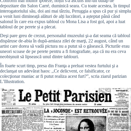
Conform mai multor ipoteze, hoțul s-a ascuns într-un dulap de
depozitare din Salon Carré, duminică seara. Cu toate acestea, în timpul
interogatoriului său, doi ani mai târziu, Peruggia a spus că pur și simplu
a venit luni dimineață alături de alți lucrători, a așteptat până când
salonul în care era expus tabloul cu Mona Lisa a fost gol, apoi a luat
tabloul de pe perete și a plecat.
Deşi pare greu de crezut, personalul muzeului şi-a dat seama că tabloul
dispăruse de-abia în după-amiaza zilei de marţi, 22 august, când un
artist care dorea să vadă pictura nu a putut să o găsească. Picturile erau
uneori scoase de pe perete pentru a fi fotografiate, așa că nu era ceva
neobișnuit să lipsească unul dintre tablouri.
În foarte scurt timp, presa din Franţa a preluat vestea furtului şi a
declanşat un adevărat haos: ,,Ce delicvent, ce falsificator, ce
colecţionar maniac ar fi putut realiza acest furt?”, scria ziarul parizian
L’Illustration.