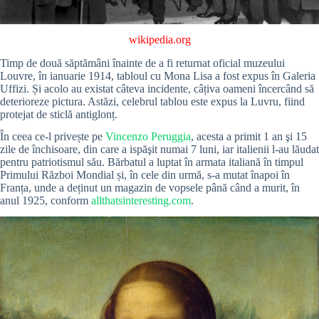
wikipedia.org
Timp de două săptămâni înainte de a fi returnat oficial muzeului
Louvre, în ianuarie 1914, tabloul cu Mona Lisa a fost expus în Galeria
Uffizi. Și acolo au existat câteva incidente, câțiva oameni încercând să
deterioreze pictura. Astăzi, celebrul tablou este expus la Luvru, fiind
protejat de sticlă antiglonț.
În ceea ce-l privește pe
Vincenzo Peruggia
, acesta a primit 1 an şi 15
zile de închisoare, din care a ispăşit numai 7 luni, iar italienii l-au lăudat
pentru patriotismul său. Bărbatul a luptat în armata italiană în timpul
Primului Război Mondial și, în cele din urmă, s-a mutat înapoi în
Franța, unde a deținut un magazin de vopsele până când a murit, în
anul 1925, conform
allthatsinteresting.com
.