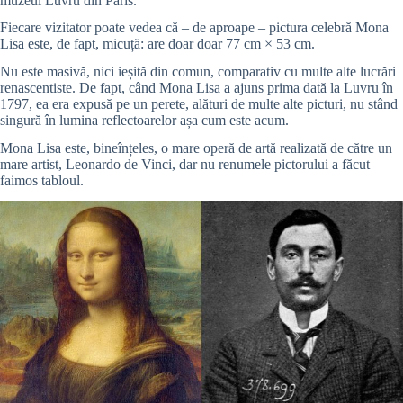
muzeul Luvru din Paris.
Fiecare vizitator poate vedea că – de aproape – pictura celebră Mona
Lisa este, de fapt, micuță: are doar doar 77 cm × 53 cm.
Nu este masivă, nici ieșită din comun, comparativ cu multe alte lucrări
renascentiste. De fapt, când Mona Lisa a ajuns prima dată la Luvru în
1797, ea era expusă pe un perete, alături de multe alte picturi, nu stând
singură în lumina reflectoarelor așa cum este acum.
Mona Lisa este, bineînțeles, o mare operă de artă realizată de către un
mare artist, Leonardo de Vinci, dar nu renumele pictorului a făcut
faimos tabloul.