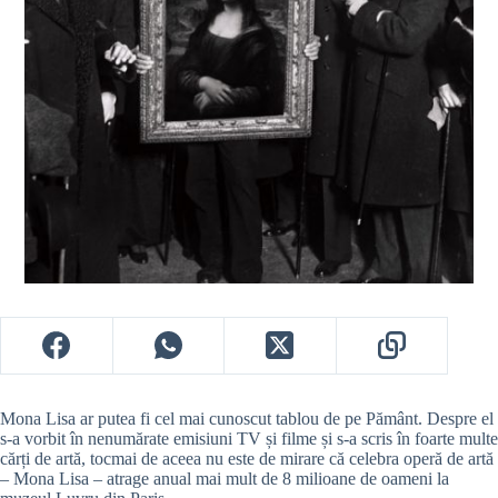
Mona Lisa ar putea fi cel mai cunoscut tablou de pe Pământ. Despre el
s-a vorbit în nenumărate emisiuni TV și filme și s-a scris în foarte multe
cărți de artă, tocmai de aceea nu este de mirare că celebra operă de artă
– Mona Lisa – atrage anual mai mult de 8 milioane de oameni la