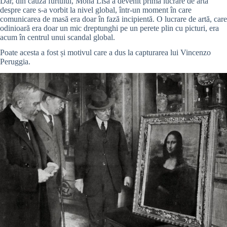
Dar, din cauza furtului, Mona Lisa a devenit prima lucrare de artă
despre care s-a vorbit la nivel global, într-un moment în care
comunicarea de masă era doar în fază incipientă. O lucrare de artă, care
odinioară era doar un mic dreptunghi pe un perete plin cu picturi, era
acum în centrul unui scandal global.
Poate acesta a fost și motivul care a dus la capturarea lui Vincenzo
Peruggia.