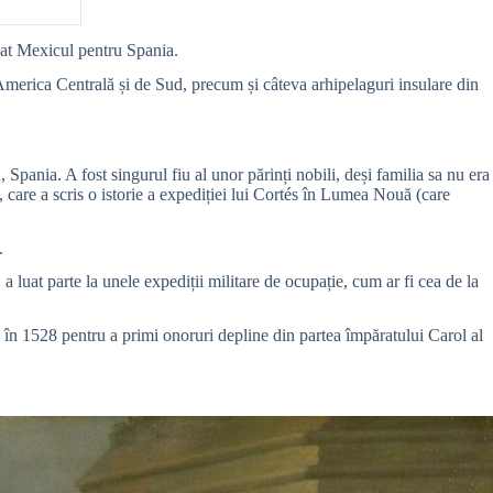
cat Mexicul pentru Spania.
America Centrală și de Sud, precum și câteva arhipelaguri insulare din
nia. A fost singurul fiu al unor părinți nobili, deși familia sa nu era
s, care a scris o istorie a expediției lui Cortés în Lumea Nouă (care
.
luat parte la unele expediții militare de ocupație, cum ar fi cea de la
a în 1528 pentru a primi onoruri depline din partea împăratului Carol al