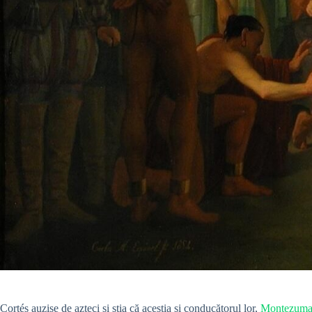
Cortés auzise de azteci și știa că aceștia și conducătorul lor,
Montezuma a