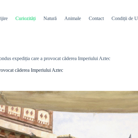
ijire
Curiozități
Natură
Animale
Contact
Condiții de Ut
ondus expediția care a provocat căderea Imperiului Aztec
provocat căderea Imperiului Aztec