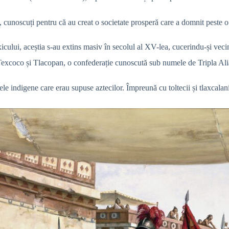
i, cunoscuți pentru că au creat o societate prosperă care a domnit peste o 
cului, aceștia s-au extins masiv în secolul al XV-lea, cucerindu-și vecin
Texcoco și Tlacopan, o confederație cunoscută sub numele de Tripla Alian
le indigene care erau supuse aztecilor. Împreună cu toltecii și tlaxcalani