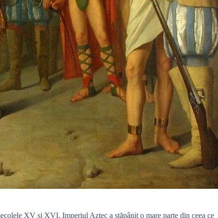
secolele XV și XVI, Imperiul Aztec a stăpânit o mare parte din ceea ce