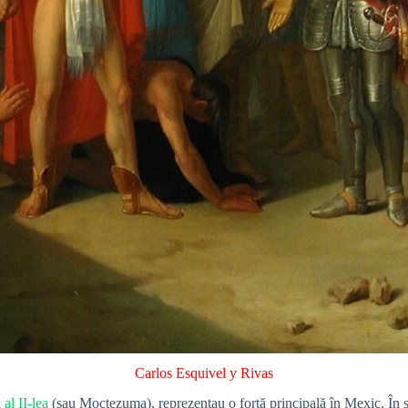
Carlos Esquivel y Rivas
l II-lea
(sau Moctezuma), reprezentau o forță principală în Mexic. În 