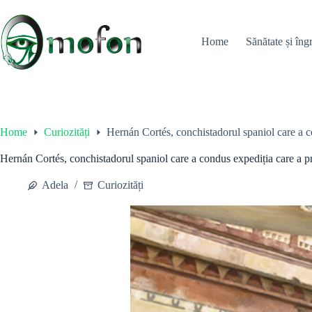
Skip
to
content
Home
Sănătate și îngr
Home
Curiozități
Hernán Cortés, conchistadorul spaniol care a c
Hernán Cortés, conchistadorul spaniol care a condus expediția care a 
Adela
Curiozități