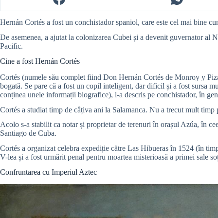
Hernán Cortés a fost un conchistador spaniol, care este cel mai bine cu
De asemenea, a ajutat la colonizarea Cubei și a devenit guvernator al N
Pacific.
Cine a fost Hernán Cortés
Cortés (numele său complet fiind Don Hernán Cortés de Monroy y Pizarro
bogată. Se pare că a fost un copil inteligent, dar dificil și a fost sursa mul
conținea unele informații biografice), l-a descris pe conchistador, în gene
Cortés a studiat timp de câțiva ani la Salamanca. Nu a trecut mult timp 
Acolo s-a stabilit ca notar și proprietar de terenuri în orașul Azúa, în 
Santiago de Cuba.
Cortés a organizat celebra expediție către Las Hibueras în 1524 (în timp
V-lea și a fost urmărit penal pentru moartea misterioasă a primei sale s
Confruntarea cu Imperiul Aztec