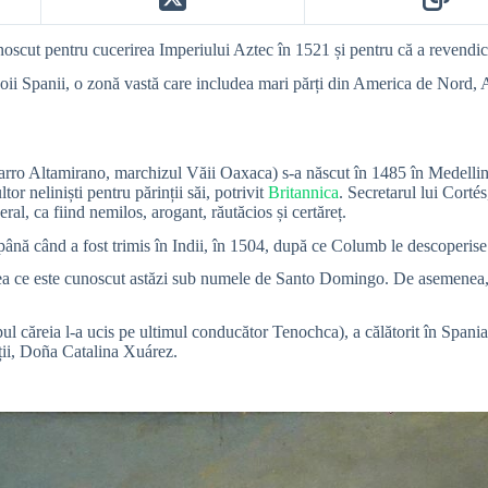
noscut pentru cucerirea Imperiului Aztec în 1521 și pentru că a revendi
oii Spanii, o zonă vastă care includea mari părți din America de Nord, 
 Altamirano, marchizul Văii Oaxaca) s-a născut în 1485 în Medellin, Spa
tor neliniști pentru părinții săi, potrivit
Britannica
. Secretarul lui Corté
ral, ca fiind nemilos, arogant, răutăcios și certăreț.
până când a fost trimis în Indii, în 1504, după ce Columb le descoperise
ceea ce este cunoscut astăzi sub numele de Santo Domingo. De asemenea, a 
ul căreia l-a ucis pe ultimul conducător Tenochca), a călătorit în Spani
oții, Doña Catalina Xuárez.