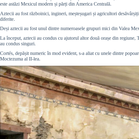
este astăzi Mexicul modern și părți din America Centrală.
Aztecii au fost războinici, ingineri, meșteșugari și agricultori desăvârșiț
diferite.
Deși aztecii au fost unul dintre numeroasele grupuri mici din Valea Mexi
La început, aztecii au condus cu ajutorul altor două orașe din regiune, 
au condus singuri.
Cortés, depășit numeric în mod evident, s-a aliat cu unele dintre popoare
Moctezuma al II-lea.