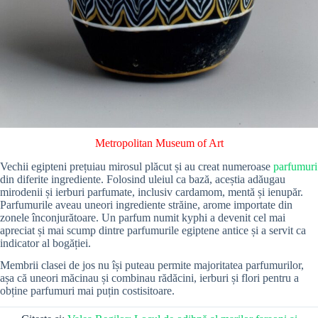
Metropolitan Museum of Art
Vechii egipteni prețuiau mirosul plăcut și au creat numeroase
parfumuri
din diferite ingrediente. Folosind uleiul ca bază, aceștia adăugau
mirodenii și ierburi parfumate, inclusiv cardamom, mentă și ienupăr.
Parfumurile aveau uneori ingrediente străine, arome importate din
zonele înconjurătoare. Un parfum numit kyphi a devenit cel mai
apreciat și mai scump dintre parfumurile egiptene antice și a servit ca
indicator al bogăției.
Membrii clasei de jos nu își puteau permite majoritatea parfumurilor,
așa că uneori măcinau și combinau rădăcini, ierburi și flori pentru a
obține parfumuri mai puțin costisitoare.