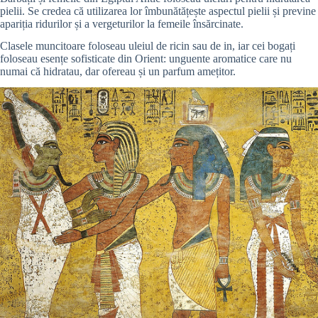
pielii. Se credea că utilizarea lor îmbunătățește aspectul pielii și previne
apariția ridurilor și a vergeturilor la femeile însărcinate.
Clasele muncitoare foloseau uleiul de ricin sau de in, iar cei bogați
foloseau esențe sofisticate din Orient: unguente aromatice care nu
numai că hidratau, dar ofereau și un parfum amețitor.