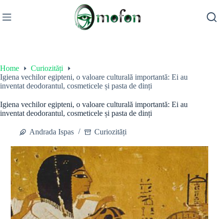
Skip
to
content
Home
Curiozități
Igiena vechilor egipteni, o valoare culturală importantă: Ei au
inventat deodorantul, cosmeticele și pasta de dinți
Igiena vechilor egipteni, o valoare culturală importantă: Ei au
inventat deodorantul, cosmeticele și pasta de dinți
Andrada Ispas
Curiozități