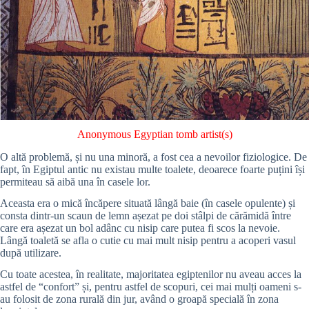
Anonymous Egyptian tomb artist(s)
O altă problemă, și nu una minoră, a fost cea a nevoilor fiziologice. De
fapt, în Egiptul antic nu existau multe toalete, deoarece foarte puțini își
permiteau să aibă una în casele lor.
Aceasta era o mică încăpere situată lângă baie (în casele opulente) și
consta dintr-un scaun de lemn așezat pe doi stâlpi de cărămidă între
care era așezat un bol adânc cu nisip care putea fi scos la nevoie.
Lângă toaletă se afla o cutie cu mai mult nisip pentru a acoperi vasul
după utilizare.
Cu toate acestea, în realitate, majoritatea egiptenilor nu aveau acces la
astfel de “confort” și, pentru astfel de scopuri, cei mai mulți oameni s-
au folosit de zona rurală din jur, având o
groapă
specială în zona