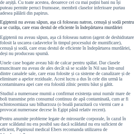
de arșiță. Cu toate acestea, deoarece cei cu mai puțini bani nu își
puteau permite peruci frumoase, membrii claselor inferioare purtau
adesea pălării din papirus.
Egiptenii nu aveau săpun, așa că foloseau natron, cenușă și sodă pentru
a se curăța, care erau destul de eficiente în îndepărtarea murdăriei
Egiptenii nu aveau săpun, așa că foloseau natron (agent de deshidratare
folosit la uscarea cadavrelor în timpul procesului de mumificare),
cenușă și sodă, care erau destul de eficiente în îndepărtarea murdăriei,
deși nu produceau spumă.
Unele case bogate aveau băi de calcar pentru spălat. Dar clasele
muncitoare nu aveau de ales decât să se scalde în Nil sau într-unul
dintre canalele sale, care erau folosite și ca sisteme de canalizare și de
eliminare a apelor reziduale. Acest lucru a dus în cele din urmă la
contaminarea apei care era folosită zilnic pentru băut și gătit.
Studiul a numeroase mumii a confirmat existența unui număr mare de
boli transmise prin consumul continuu de apă contaminată, cum ar fi
schistosomiaza sau bilharzoza (o boală parazitară cu viermi care a
provocat numeroase decese în Egipt până relativ recent).
Pentru anumite probleme legate de mirosurile corporale, în cazul în
care scăldatul nu era posibil sau dacă scăldatul nu era suficient de
eficient, Papirusul medical Ebers recomanda utilizarea de