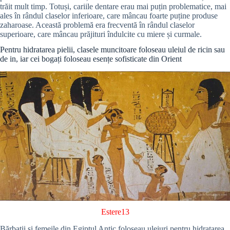
trăit mult timp. Totuși, cariile dentare erau mai puțin problematice, mai
ales în rândul claselor inferioare, care mâncau foarte puține produse
zaharoase. Această problemă era frecventă în rândul claselor
superioare, care mâncau prăjituri îndulcite cu miere și curmale.
Pentru hidratarea pielii, clasele muncitoare foloseau uleiul de ricin sau
de in, iar cei bogați foloseau esențe sofisticate din Orient
Estere13
Bărbații și femeile din Egiptul Antic foloseau uleiuri pentru hidratarea