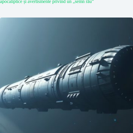
apocaliptice și avertismente privind un „semn rău”