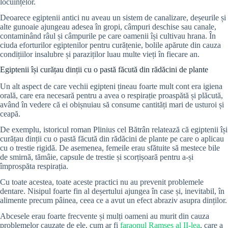
locuințelor.
Deoarece egiptenii antici nu aveau un sistem de canalizare, deșeurile și
alte gunoaie ajungeau adesea în gropi, câmpuri deschise sau canale,
contaminând râul și câmpurile pe care oamenii își cultivau hrana. În
ciuda eforturilor egiptenilor pentru curățenie, bolile apărute din cauza
condițiilor insalubre și paraziților luau multe vieți în fiecare an.
Egiptenii își curățau dinții cu o pastă făcută din rădăcini de plante
Un alt aspect de care vechii egipteni țineau foarte mult cont era igiena
orală, care era necesară pentru a avea o respirație proaspătă și plăcută,
având în vedere că ei obișnuiau să consume cantități mari de usturoi și
ceapă.
De exemplu, istoricul roman Plinius cel Bătrân relatează că egiptenii își
curățau dinții cu o pastă făcută din rădăcini de plante pe care o aplicau
cu o trestie rigidă. De asemenea, femeile erau sfătuite să mestece bile
de smirnă, tămâie, capsule de trestie și scorțișoară pentru a-și
împrospăta respirația.
Cu toate acestea, toate aceste practici nu au prevenit problemele
dentare. Nisipul foarte fin al deșertului ajungea în case și, inevitabil, în
alimente precum pâinea, ceea ce a avut un efect abraziv asupra dinților.
Abcesele erau foarte frecvente și mulți oameni au murit din cauza
problemelor cauzate de ele, cum ar fi
faraonul Ramses al II-lea
, care a