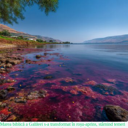
Marea biblică a Galileei s-a transformat în roșu-aprins, stârnind temeri