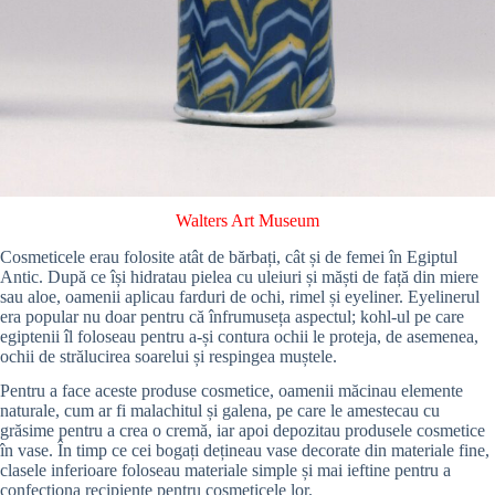
Walters Art Museum
Cosmeticele erau folosite atât de bărbați, cât și de femei în Egiptul
Antic. După ce își hidratau pielea cu uleiuri și măști de față din miere
sau aloe, oamenii aplicau farduri de ochi, rimel și eyeliner. Eyelinerul
era popular nu doar pentru că înfrumuseța aspectul; kohl-ul pe care
egiptenii îl foloseau pentru a-și contura ochii le proteja, de asemenea,
ochii de strălucirea soarelui și respingea muștele.
Pentru a face aceste produse cosmetice, oamenii măcinau elemente
naturale, cum ar fi malachitul și galena, pe care le amestecau cu
grăsime pentru a crea o cremă, iar apoi depozitau produsele cosmetice
în vase. În timp ce cei bogați dețineau vase decorate din materiale fine,
clasele inferioare foloseau materiale simple și mai ieftine pentru a
confecționa recipiente pentru cosmeticele lor.