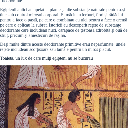
“deodorante”.
Egiptenii antici au apelat la plante și alte substanțe naturale pentru a-și
ține sub control mirosul corporal. Ei măcinau ierburi, flori și rădăcini
pentru a face o pastă, pe care o combinau cu ulei pentru a face o cremă
pe care o aplicau la subraț. Istoricii au descoperit rețete de substanțe
deodorante care includeau nuci, carapace de țestoasă zdrobită și ouă de
struț, precum și amestecuri de rășină.
Deși multe dintre aceste deodorante primitive erau neparfumate, unele
rețete includeau scorțișoară sau tămâie pentru un miros plăcut.
Toaleta, un lux de care mulți egipteni nu se bucurau