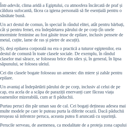
Într-adevăr, clima aridă a Egiptului, cu atmosfera încărcată de praf și
căldura sufocantă, făcea ca igiena personală să fie esențială pentru o
sănătate bună.
Un act destul de comun, în special în rândul elitei, atât pentru bărbați,
cât și pentru femei, era îndepărtarea părului de pe corp (în unele
morminte feminine au fost găsite truse de epilare, inclusiv pensete de
metal, cuțite, lame de ras și pietre de ascuțit).
Și, deși epilarea corporală nu era o practică a tuturor egiptenilor, era
destul de comună în toate clasele sociale. De exemplu, în rândul
claselor mai sărace, se foloseau brice din silex și, în general, în lipsa
săpunului, se folosea uleiul.
Cei din clasele bogate foloseau un amestec din miere și zahăr pentru
epilare.
Un avantaj al îndepărtării părului de pe corp, inclusiv al celui de pe
cap, era acela de a scăpa de paraziții enervanți care făceau viața
oamenilor mizerabilă, cum ar fi păduchii.
Purtau peruci din păr uman sau de cal. Cei bogați dețineau adesea mai
multe modele pe care le puteau purta la diferite ocazii. Dacă păduchii
reușeau să infesteze peruca, aceasta putea fi aruncată cu ușurință.
Perucile serveau, de asemenea, ca modalitate de a proteja zona capului