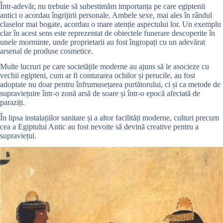
Într-adevăr, nu trebuie să subestimăm importanța pe care egiptenii
antici o acordau îngrijirii personale. Ambele sexe, mai ales în rândul
claselor mai bogate, acordau o mare atenție aspectului lor. Un exemplu
clar în acest sens este reprezentat de obiectele funerare descoperite în
unele morminte, unde proprietarii au fost îngropați cu un adevărat
arsenal de produse cosmetice.
Multe lucruri pe care societățile moderne au ajuns să le asocieze cu
vechii egipteni, cum ar fi conturarea ochilor și perucile, au fost
adoptate nu doar pentru înfrumusețarea purtătorului, ci și ca metode de
supraviețuire într-o zonă arsă de soare și într-o epocă afectată de
paraziți.
În lipsa instalațiilor sanitare și a altor facilități moderne, culturi precum
cea a Egiptului Antic au fost nevoite să devină creative pentru a
supraviețui.