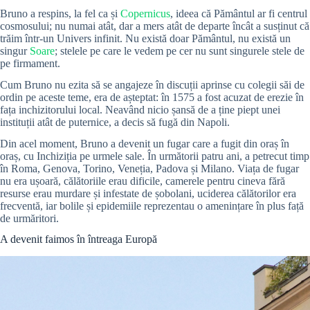
Bruno a respins, la fel ca și
Copernicus
, ideea că Pământul ar fi centrul
cosmosului; nu numai atât, dar a mers atât de departe încât a susținut că
trăim într-un Univers infinit. Nu există doar Pământul, nu există un
singur
Soare
; stelele pe care le vedem pe cer nu sunt singurele stele de
pe firmament.
Cum Bruno nu ezita să se angajeze în discuții aprinse cu colegii săi de
ordin pe aceste teme, era de așteptat: în 1575 a fost acuzat de erezie în
fața inchizitorului local. Neavând nicio șansă de a ține piept unei
instituții atât de puternice, a decis să fugă din Napoli.
Din acel moment, Bruno a devenit un fugar care a fugit din oraș în
oraș, cu Inchiziția pe urmele sale. În următorii patru ani, a petrecut timp
în Roma, Genova, Torino, Veneția, Padova și Milano. Viața de fugar
nu era ușoară, călătoriile erau dificile, camerele pentru cineva fără
resurse erau murdare și infestate de șobolani, uciderea călătorilor era
frecventă, iar bolile și epidemiile reprezentau o amenințare în plus față
de urmăritori.
A devenit faimos în întreaga Europă