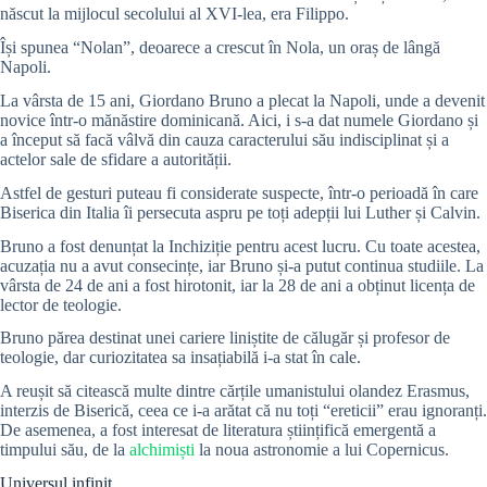
născut la mijlocul secolului al XVI-lea, era Filippo.
Își spunea “Nolan”, deoarece a crescut în Nola, un oraș de lângă
Napoli.
La vârsta de 15 ani, Giordano Bruno a plecat la Napoli, unde a devenit
novice într-o mănăstire dominicană. Aici, i s-a dat numele Giordano și
a început să facă vâlvă din cauza caracterului său indisciplinat și a
actelor sale de sfidare a autorității.
Astfel de gesturi puteau fi considerate suspecte, într-o perioadă în care
Biserica din Italia îi persecuta aspru pe toți adepții lui Luther și Calvin.
Bruno a fost denunțat la Inchiziție pentru acest lucru. Cu toate acestea,
acuzația nu a avut consecințe, iar Bruno și-a putut continua studiile. La
vârsta de 24 de ani a fost hirotonit, iar la 28 de ani a obținut licența de
lector de teologie.
Bruno părea destinat unei cariere liniștite de călugăr și profesor de
teologie, dar curiozitatea sa insațiabilă i-a stat în cale.
A reușit să citească multe dintre cărțile umanistului olandez Erasmus,
interzis de Biserică, ceea ce i-a arătat că nu toți “ereticii” erau ignoranți.
De asemenea, a fost interesat de literatura științifică emergentă a
timpului său, de la
alchimiști
la noua astronomie a lui Copernicus.
Universul infinit