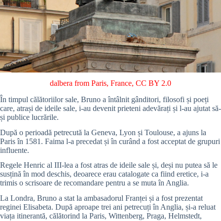
dalbera from Paris, France
,
CC BY 2.0
În timpul călătoriilor sale, Bruno a întâlnit gânditori, filosofi și poeți
care, atrași de ideile sale, i-au devenit prieteni adevărați și l-au ajutat să-
și publice lucrările.
După o perioadă petrecută la Geneva, Lyon și Toulouse, a ajuns la
Paris în 1581. Faima l-a precedat și în curând a fost acceptat de grupuri
influente.
Regele Henric al III-lea a fost atras de ideile sale și, deși nu putea să le
susțină în mod deschis, deoarece erau catalogate ca fiind eretice, i-a
trimis o scrisoare de recomandare pentru a se muta în Anglia.
La Londra, Bruno a stat la ambasadorul Franței și a fost prezentat
reginei Elisabeta. După aproape trei ani petrecuți în Anglia, și-a reluat
viața itinerantă, călătorind la Paris, Wittenberg, Praga, Helmstedt,