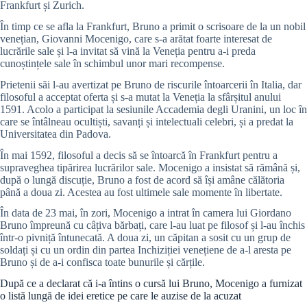
Frankfurt și Zurich.
În timp ce se afla la Frankfurt, Bruno a primit o scrisoare de la un nobil
venețian, Giovanni Mocenigo, care s-a arătat foarte interesat de
lucrările sale și l-a invitat să vină la Veneția pentru a-i preda
cunoștințele sale în schimbul unor mari recompense.
Prietenii săi l-au avertizat pe Bruno de riscurile întoarcerii în Italia, dar
filosoful a acceptat oferta și s-a mutat la Veneția la sfârșitul anului
1591. Acolo a participat la sesiunile Accademia degli Uranini, un loc în
care se întâlneau ocultiști, savanți și intelectuali celebri, și a predat la
Universitatea din Padova.
În mai 1592, filosoful a decis să se întoarcă în Frankfurt pentru a
supraveghea tipărirea lucrărilor sale. Mocenigo a insistat să rămână și,
după o lungă discuție, Bruno a fost de acord să își amâne călătoria
până a doua zi. Acestea au fost ultimele sale momente în libertate.
În data de 23 mai, în zori, Mocenigo a intrat în camera lui Giordano
Bruno împreună cu câțiva bărbați, care l-au luat pe filosof și l-au închis
într-o pivniță întunecată. A doua zi, un căpitan a sosit cu un grup de
soldați și cu un ordin din partea Inchiziției venețiene de a-l aresta pe
Bruno și de a-i confisca toate bunurile și cărțile.
După ce a declarat că i-a întins o cursă lui Bruno, Mocenigo a furnizat
o listă lungă de idei eretice pe care le auzise de la acuzat