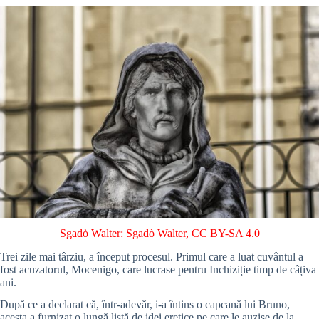
Sgadò Walter: Sgadò Walter
,
CC BY-SA 4.0
Trei zile mai târziu, a început procesul. Primul care a luat cuvântul a
fost acuzatorul, Mocenigo, care lucrase pentru Inchiziție timp de câțiva
ani.
După ce a declarat că, într-adevăr, i-a întins o capcană lui Bruno,
acesta a furnizat o lungă listă de idei eretice pe care le auzise de la