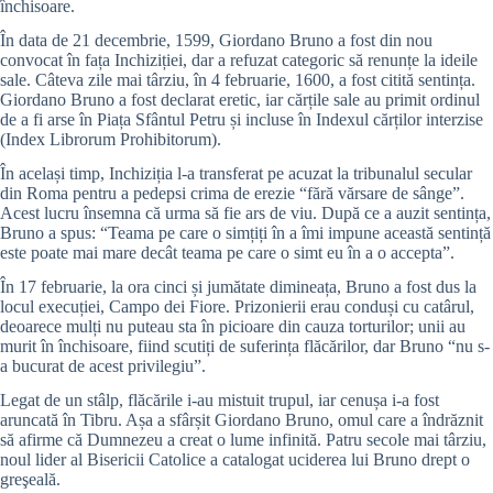
închisoare.
În data de 21 decembrie, 1599, Giordano Bruno a fost din nou
convocat în fața Inchiziției, dar a refuzat categoric să renunțe la ideile
sale. Câteva zile mai târziu, în 4 februarie, 1600, a fost citită sentința.
Giordano Bruno a fost declarat eretic, iar cărțile sale au primit ordinul
de a fi arse în Piața Sfântul Petru și incluse în Indexul cărților interzise
(Index Librorum Prohibitorum).
În același timp, Inchiziția l-a transferat pe acuzat la tribunalul secular
din Roma pentru a pedepsi crima de erezie “fără vărsare de sânge”.
Acest lucru însemna că urma să fie ars de viu. După ce a auzit sentința,
Bruno a spus: “Teama pe care o simțiți în a îmi impune această sentință
este poate mai mare decât teama pe care o simt eu în a o accepta”.
În 17 februarie, la ora cinci și jumătate dimineața, Bruno a fost dus la
locul execuției, Campo dei Fiore. Prizonierii erau conduși cu catârul,
deoarece mulți nu puteau sta în picioare din cauza torturilor; unii au
murit în închisoare, fiind scutiți de suferința flăcărilor, dar Bruno “nu s-
a bucurat de acest privilegiu”.
Legat de un stâlp, flăcările i-au mistuit trupul, iar cenușa i-a fost
aruncată în Tibru. Așa a sfârșit Giordano Bruno, omul care a îndrăznit
să afirme că Dumnezeu a creat o lume infinită. Patru secole mai târziu,
noul lider al Bisericii Catolice a catalogat uciderea lui Bruno drept o
greşeală.