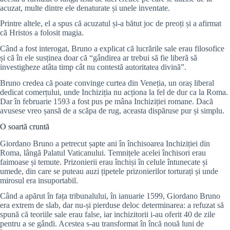
acuzat, multe dintre ele denaturate și unele inventate.
Printre altele, el a spus că acuzatul și-a bătut joc de preoți și a afirmat
că Hristos a folosit magia.
Când a fost interogat, Bruno a explicat că lucrările sale erau filosofice
și că în ele susținea doar că “gândirea ar trebui să fie liberă să
investigheze atâta timp cât nu contestă autoritatea divină”.
Bruno credea că poate convinge curtea din Veneția, un oraș liberal
dedicat comerțului, unde Inchiziția nu acționa la fel de dur ca la Roma.
Dar în februarie 1593 a fost pus pe mâna Inchiziției romane. Dacă
avusese vreo șansă de a scăpa de rug, aceasta dispăruse pur și simplu.
O soartă cruntă
Giordano Bruno a petrecut șapte ani în închisoarea Inchiziției din
Roma, lângă Palatul Vaticanului. Temnițele acelei închisori erau
faimoase și temute. Prizonierii erau închiși în celule întunecate și
umede, din care se puteau auzi țipetele prizonierilor torturați și unde
mirosul era insuportabil.
Când a apărut în fața tribunalului, în ianuarie 1599, Giordano Bruno
era extrem de slab, dar nu-și pierduse deloc determinarea: a refuzat să
spună că teoriile sale erau false, iar inchizitorii i-au oferit 40 de zile
pentru a se gândi. Acestea s-au transformat în încă nouă luni de