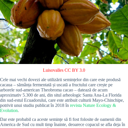
Luisovalles
CC BY 3.0
Cele mai vechi dovezi ale utilizării semințelor din care este produsă
cacaua – sămânța fermentată și uscată a fructului care crește pe
arborele sud-american Theobroma cacao – datează de acum
aproximativ 5.300 de ani, din situl arheologic Santa Ana-La Florida
din sud-estul Ecuadorului, care este atribuit culturii Mayo-Chinchipe,
potrivit unui studiu publicat în 2018 în
revista Nature Ecology &
Evolution
.
Dar este probabil ca aceste semințe să fi fost folosite de oamenii din
America de Sud cu mult timp înainte, deoarece copacul se afla deja în