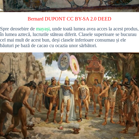
Bernard DUPONT
CC BY-SA 2.0 DEED
Spre deosebire de
mayași
, unde toată lumea avea acces la acest produs,
în lumea aztecă, lucrurile stăteau diferit. Clasele superioare se bucurau
cel mai mult de acest bun, deși clasele inferioare consumau și ele
băuturi pe bază de cacao cu ocazia unor sărbători.