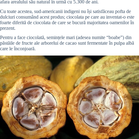
afara arealului său natural în urmă cu 5.300 de ani.
Cu toate acestea, sud-americanii indigeni nu își satisfăceau pofta de
dulciuri consumând acest produs; ciocolata pe care au inventat-o este
foarte diferită de ciocolata de care se bucură majoritatea oamenilor în
prezent.
Pentru a face ciocolată, semințele mari (adesea numite “boabe”) din
păstăile de fructe ale arborelui de cacao sunt fermentate în pulpa albă
care le înconjoară.