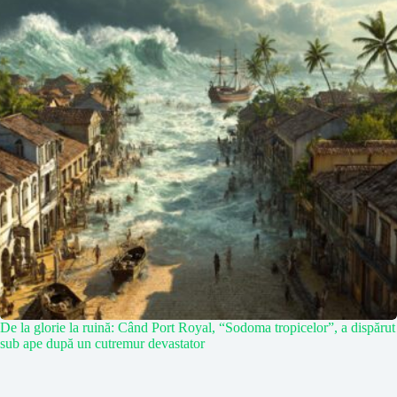
De la glorie la ruină: Când Port Royal, “Sodoma tropicelor”, a dispărut
sub ape după un cutremur devastator