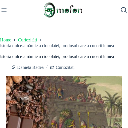
Skip
to
content
Home
Curiozități
Istoria dulce-amăruie a ciocolatei, produsul care a cucerit lumea
Istoria dulce-amăruie a ciocolatei, produsul care a cucerit lumea
Daniela Badea
Curiozități