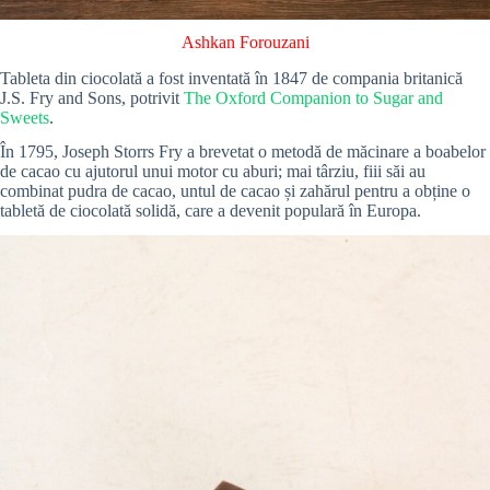
Ashkan Forouzani
Tableta din ciocolată a fost inventată în 1847 de compania britanică
J.S. Fry and Sons, potrivit
The Oxford Companion to Sugar and
Sweets
.
În 1795, Joseph Storrs Fry a brevetat o metodă de măcinare a boabelor
de cacao cu ajutorul unui motor cu aburi; mai târziu, fiii săi au
combinat pudra de cacao, untul de cacao și zahărul pentru a obține o
tabletă de ciocolată solidă, care a devenit populară în Europa.