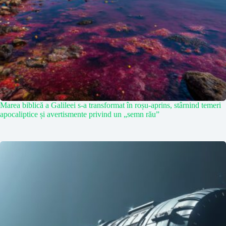
Marea biblică a Galileei s-a transformat în roșu-aprins, stârnind temeri
apocaliptice și avertismente privind un „semn rău”