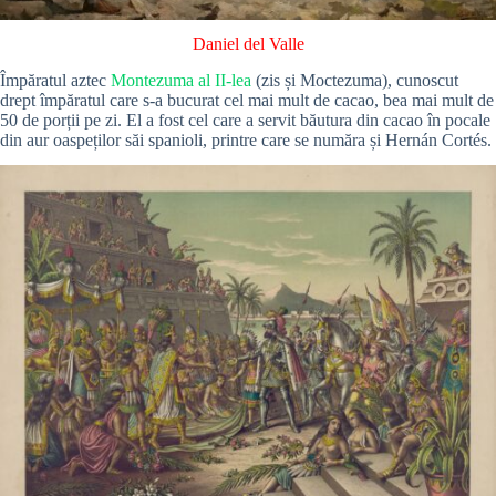
Daniel del Valle
Împăratul aztec
Montezuma al II-lea
(zis și Moctezuma), cunoscut
drept împăratul care s-a bucurat cel mai mult de cacao, bea mai mult de
50 de porții pe zi. El a fost cel care a servit băutura din cacao în pocale
din aur oaspeților săi spanioli, printre care se număra și Hernán Cortés.