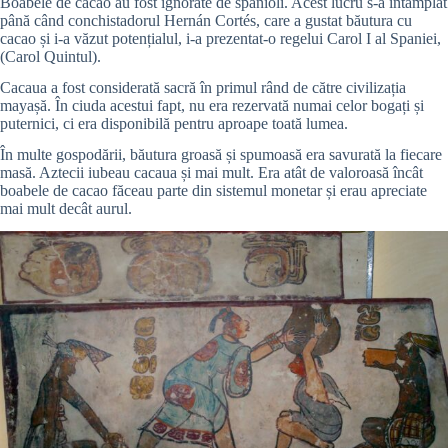
Boabele de cacao au fost ignorate de spanioli. Acest lucru s-a întâmplat
până când conchistadorul Hernán Cortés, care a gustat băutura cu
cacao și i-a văzut potențialul, i-a prezentat-o regelui Carol I al Spaniei,
(Carol Quintul).
Cacaua a fost considerată sacră în primul rând de către civilizația
mayașă. În ciuda acestui fapt, nu era rezervată numai celor bogați și
puternici, ci era disponibilă pentru aproape toată lumea.
În multe gospodării, băutura groasă și spumoasă era savurată la fiecare
masă. Aztecii iubeau cacaua și mai mult. Era atât de valoroasă încât
boabele de cacao făceau parte din sistemul monetar și erau apreciate
mai mult decât aurul.