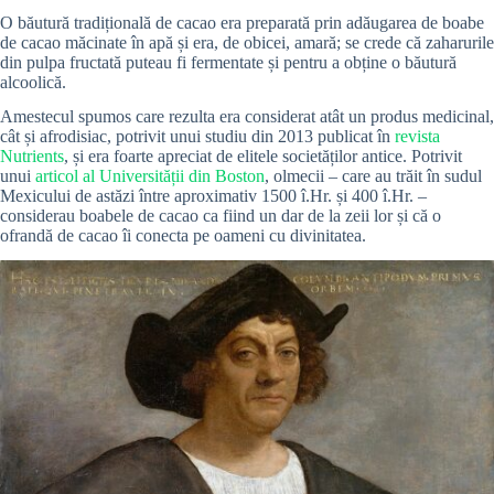
O băutură tradițională de cacao era preparată prin adăugarea de boabe
de cacao măcinate în apă și era, de obicei, amară; se crede că zaharurile
din pulpa fructată puteau fi fermentate și pentru a obține o băutură
alcoolică.
Amestecul spumos care rezulta era considerat atât un produs medicinal,
cât și afrodisiac, potrivit unui studiu din 2013 publicat în
revista
Nutrients
, și era foarte apreciat de elitele societăților antice. Potrivit
unui
articol al Universității din Boston
, olmecii – care au trăit în sudul
Mexicului de astăzi între aproximativ 1500 î.Hr. și 400 î.Hr. –
considerau boabele de cacao ca fiind un dar de la zeii lor și că o
ofrandă de cacao îi conecta pe oameni cu divinitatea.