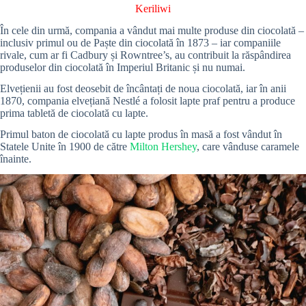
Keriliwi
În cele din urmă, compania a vândut mai multe produse din ciocolată –
inclusiv primul ou de Paște din ciocolată în 1873 – iar companiile
rivale, cum ar fi Cadbury și Rowntree’s, au contribuit la răspândirea
produselor din ciocolată în Imperiul Britanic și nu numai.
Elvețienii au fost deosebit de încântați de noua ciocolată, iar în anii
1870, compania elvețiană Nestlé a folosit lapte praf pentru a produce
prima tabletă de ciocolată cu lapte.
Primul baton de ciocolată cu lapte produs în masă a fost vândut în
Statele Unite în 1900 de către
Milton Hershey
, care vânduse caramele
înainte.