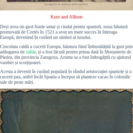
Kurz and Allison
Deși avea un gust foarte amar și ciudat pentru spanioli, noua băutură
promovată de Cortés în 1521 a avut un mare succes în întreaga
Europă, devenind în curând un simbol al luxului.
Ciocolata caldă a cucerit Europa, băutura fiind îmbunătățită la gust prin
adăugarea de
zahăr
, și a fost făcută pentru prima dată în Monasterio de
Piedra, din provincia Zaragoza. Aroma sa a fost îmbogățită cu ajutorul
vaniliei și scorțișoarei.
Acesta a devenit în curând populară în rândul aristocrației spaniole și a
cucerit țara, astfel încât Spania a început să planteze cacao în coloniile
sale de peste mări.