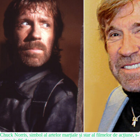
Chuck Norris, simbol al artelor marțiale și star al filmelor de acțiune, s-