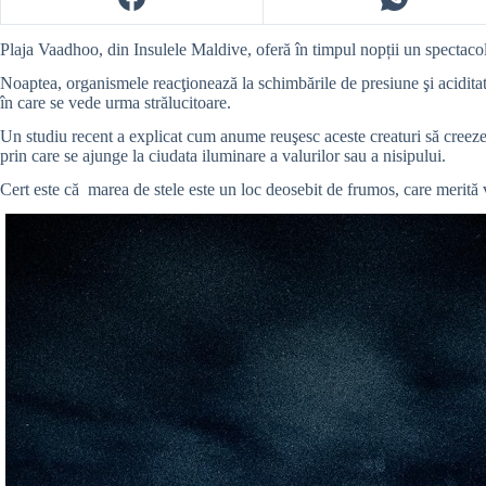
Plaja Vaadhoo, din Insulele Maldive, oferă în timpul nopții un spectaco
Noaptea, organismele reacţionează la schimbările de presiune şi aciditate 
în care se vede urma strălucitoare.
Un studiu recent a explicat cum anume reuşesc aceste creaturi să creeze 
prin care se ajunge la ciudata iluminare a valurilor sau a nisipului.
Cert este că marea de stele este un loc deosebit de frumos, care merită