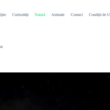
ijire
Curiozități
Natură
Animale
Contact
Condiții de Ut
ai