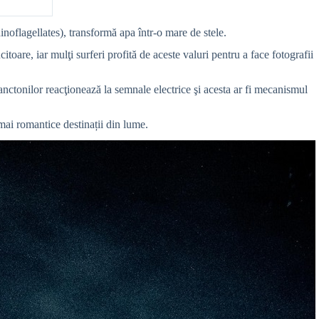
noflagellates), transformă apa într-o mare de stele.
oare, iar mulţi surferi profită de aceste valuri pentru a face fotografii
nctonilor reacţionează la semnale electrice şi acesta ar fi mecanismul
mai romantice destinații din lume.