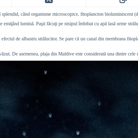
l splendid, când organisme microscopice, fitoplancton bioluminiscent (di
emiţând lumină. Paşii făcuţi pe nisipul îmbibat cu apă lasă urme strălucit
efectul de albastru strălucitor. Se pare că un canal din membrana fitopla
 văzut. De asemenea, plaja din Maldive este considerată una dintre cele 