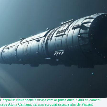
Chrysalis: Nava spațială uriașă care ar putea duce 2.400 de oameni
către Alpha Centauri, cel mai apropiat sistem stelar de Pământ