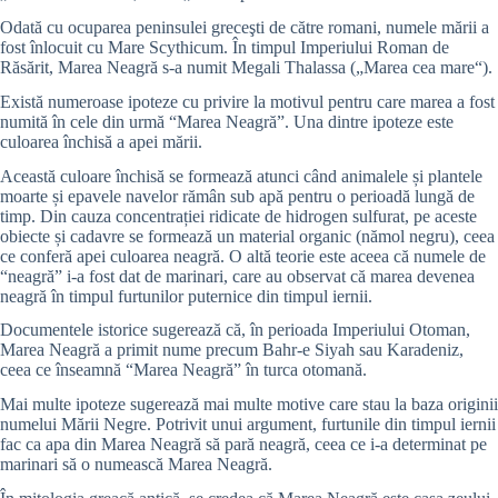
Odată cu ocuparea peninsulei greceşti de către romani, numele mării a
fost înlocuit cu Mare Scythicum. În timpul Imperiului Roman de
Răsărit, Marea Neagră s-a numit Megali Thalassa („Marea cea mare“).
Există numeroase ipoteze cu privire la motivul pentru care marea a fost
numită în cele din urmă “Marea Neagră”. Una dintre ipoteze este
culoarea închisă a apei mării.
Această culoare închisă se formează atunci când animalele și plantele
moarte și epavele navelor rămân sub apă pentru o perioadă lungă de
timp. Din cauza concentrației ridicate de hidrogen sulfurat, pe aceste
obiecte și cadavre se formează un material organic (nămol negru), ceea
ce conferă apei culoarea neagră. O altă teorie este aceea că numele de
“neagră” i-a fost dat de marinari, care au observat că marea devenea
neagră în timpul furtunilor puternice din timpul iernii.
Documentele istorice sugerează că, în perioada Imperiului Otoman,
Marea Neagră a primit nume precum Bahr-e Siyah sau Karadeniz,
ceea ce înseamnă “Marea Neagră” în turca otomană.
Mai multe ipoteze sugerează mai multe motive care stau la baza originii
numelui Mării Negre. Potrivit unui argument, furtunile din timpul iernii
fac ca apa din Marea Neagră să pară neagră, ceea ce i-a determinat pe
marinari să o numească Marea Neagră.