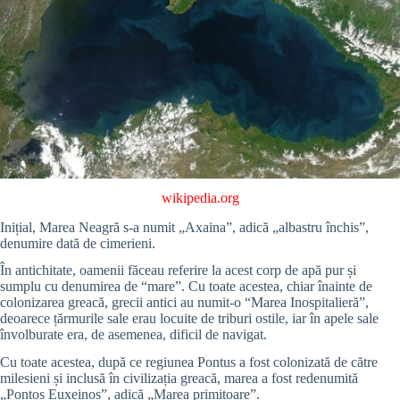
wikipedia.org
Inițial, Marea Neagră s-a numit „Axaina”, adică „albastru închis”,
denumire dată de cimerieni.
În antichitate, oamenii făceau referire la acest corp de apă pur și
sumplu cu denumirea de “mare”. Cu toate acestea, chiar înainte de
colonizarea greacă, grecii antici au numit-o “Marea Inospitalieră”,
deoarece țărmurile sale erau locuite de triburi ostile, iar în apele sale
învolburate era, de asemenea, dificil de navigat.
Cu toate acestea, după ce regiunea Pontus a fost colonizată de către
milesieni și inclusă în civilizația greacă, marea a fost redenumită
„Pontos Euxeinos”, adică „Marea primitoare”.