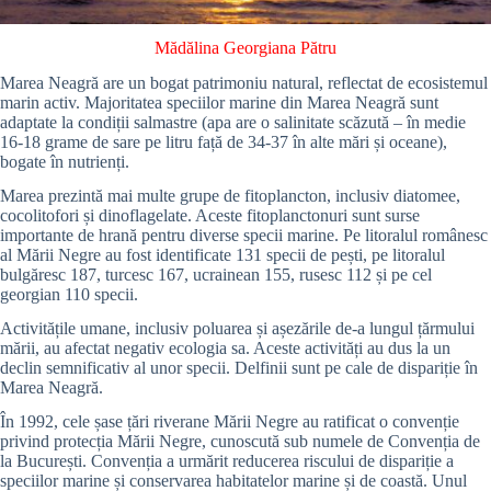
Mădălina Georgiana Pătru
Marea Neagră are un bogat patrimoniu natural, reflectat de ecosistemul
marin activ. Majoritatea speciilor marine din Marea Neagră sunt
adaptate la condiții salmastre (apa are o salinitate scăzută – în medie
16-18 grame de sare pe litru față de 34-37 în alte mări și oceane),
bogate în nutrienți.
Marea prezintă mai multe grupe de fitoplancton, inclusiv diatomee,
cocolitofori și dinoflagelate. Aceste fitoplanctonuri sunt surse
importante de hrană pentru diverse specii marine. Pe litoralul românesc
al Mării Negre au fost identificate 131 specii de pești, pe litoralul
bulgăresc 187, turcesc 167, ucrainean 155, rusesc 112 și pe cel
georgian 110 specii.
Activitățile umane, inclusiv poluarea și așezările de-a lungul țărmului
mării, au afectat negativ ecologia sa. Aceste activități au dus la un
declin semnificativ al unor specii. Delfinii sunt pe cale de dispariție în
Marea Neagră.
În 1992, cele șase țări riverane Mării Negre au ratificat o convenție
privind protecția Mării Negre, cunoscută sub numele de Convenția de
la București. Convenția a urmărit reducerea riscului de dispariție a
speciilor marine și conservarea habitatelor marine și de coastă. Unul