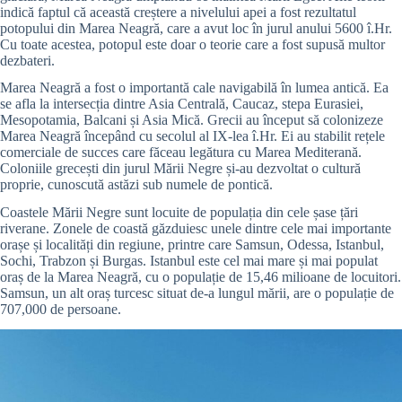
indică faptul că această creștere a nivelului apei a fost rezultatul
potopului din Marea Neagră, care a avut loc în jurul anului 5600 î.Hr.
Cu toate acestea, potopul este doar o teorie care a fost supusă multor
dezbateri.
Marea Neagră a fost o importantă cale navigabilă în lumea antică. Ea
se afla la intersecția dintre Asia Centrală, Caucaz, stepa Eurasiei,
Mesopotamia, Balcani și Asia Mică. Grecii au început să colonizeze
Marea Neagră începând cu secolul al IX-lea î.Hr. Ei au stabilit rețele
comerciale de succes care făceau legătura cu Marea Mediterană.
Coloniile grecești din jurul Mării Negre și-au dezvoltat o cultură
proprie, cunoscută astăzi sub numele de pontică.
Coastele Mării Negre sunt locuite de populația din cele șase țări
riverane. Zonele de coastă găzduiesc unele dintre cele mai importante
orașe și localități din regiune, printre care Samsun, Odessa, Istanbul,
Sochi, Trabzon și Burgas. Istanbul este cel mai mare și mai populat
oraș de la Marea Neagră, cu o populație de 15,46 milioane de locuitori.
Samsun, un alt oraș turcesc situat de-a lungul mării, are o populație de
707,000 de persoane.