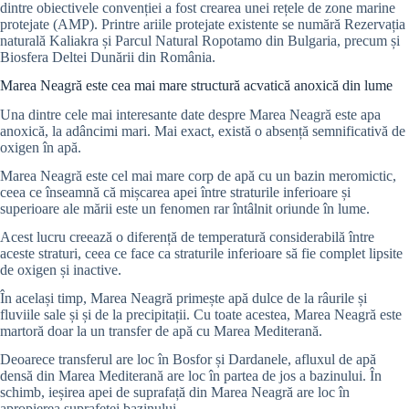
dintre obiectivele convenției a fost crearea unei rețele de zone marine
protejate (AMP). Printre ariile protejate existente se numără Rezervația
naturală Kaliakra și Parcul Natural Ropotamo din Bulgaria, precum și
Biosfera Deltei Dunării din România.
Marea Neagră este cea mai mare structură acvatică anoxică din lume
Una dintre cele mai interesante date despre Marea Neagră este apa
anoxică, la adâncimi mari. Mai exact, există o absență semnificativă de
oxigen în apă.
Marea Neagră este cel mai mare corp de apă cu un bazin meromictic,
ceea ce înseamnă că mișcarea apei între straturile inferioare și
superioare ale mării este un fenomen rar întâlnit oriunde în lume.
Acest lucru creează o diferență de temperatură considerabilă între
aceste straturi, ceea ce face ca straturile inferioare să fie complet lipsite
de oxigen și inactive.
În același timp, Marea Neagră primește apă dulce de la râurile și
fluviile sale și și de la precipitații. Cu toate acestea, Marea Neagră este
martoră doar la un transfer de apă cu Marea Mediterană.
Deoarece transferul are loc în Bosfor și Dardanele, afluxul de apă
densă din Marea Mediterană are loc în partea de jos a bazinului. În
schimb, ieșirea apei de suprafață din Marea Neagră are loc în
apropierea suprafeței bazinului.