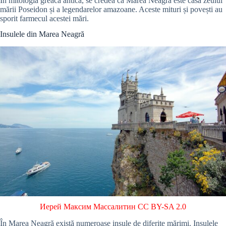
În mitologia greacă antică, se credea că Marea Neagră este casa zeului
mării Poseidon și a legendarelor amazoane. Aceste mituri și povești au
sporit farmecul acestei mări.
Insulele din Marea Neagră
Иерей Максим Массалитин
CC BY-SA 2.0
În Marea Neagră există numeroase insule de diferite mărimi. Insulele