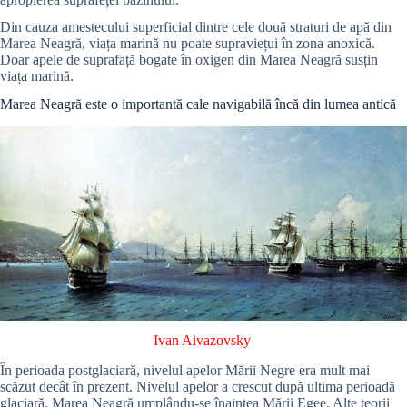
Din cauza amestecului superficial dintre cele două straturi de apă din
Marea Neagră, viața marină nu poate supraviețui în zona anoxică.
Doar apele de suprafață bogate în oxigen din Marea Neagră susțin
viața marină.
Marea Neagră este o importantă cale navigabilă încă din lumea antică
Ivan Aivazovsky
În perioada postglaciară, nivelul apelor Mării Negre era mult mai
scăzut decât în prezent. Nivelul apelor a crescut după ultima perioadă
glaciară, Marea Neagră umplându-se înaintea Mării Egee. Alte teorii