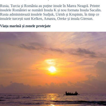
Rusia, Turcia și România au puține insule în Marea Neagră. Printre
insulele României se numără Insula K și nou formata Insula Sacalin.
Rusia administrează insulele Sudjuk, Utrish și Krupinin, în timp ce
insulele turcești sunt Kefken, Amasra, Oreke și insula Giresun.
Viața marină și zonele protejate