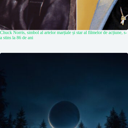
Chuck Norris, simbol al artelor marțiale și star al filmelor de acțiune, s-
a stins la 86 de ani