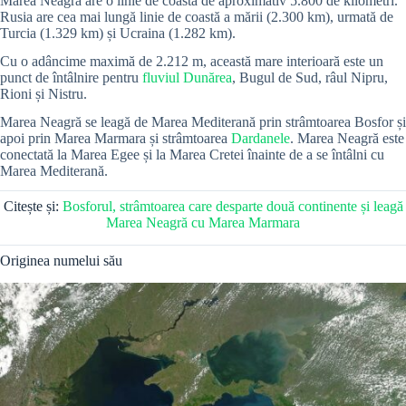
Marea Neagră are o linie de coastă de aproximativ 5.800 de kilometri.
Rusia are cea mai lungă linie de coastă a mării (2.300 km), urmată de
Turcia (1.329 km) și Ucraina (1.282 km).
Cu o adâncime maximă de 2.212 m, această mare interioară este un
punct de întâlnire pentru
fluviul Dunărea
, Bugul de Sud, râul Nipru,
Rioni și Nistru.
Marea Neagră se leagă de Marea Mediterană prin strâmtoarea Bosfor și
apoi prin Marea Marmara și strâmtoarea
Dardanele
. Marea Neagră este
conectată la Marea Egee și la Marea Cretei înainte de a se întâlni cu
Marea Mediterană.
Citește și:
Bosforul, strâmtoarea care desparte două continente și leagă
Marea Neagră cu Marea Marmara
Originea numelui său