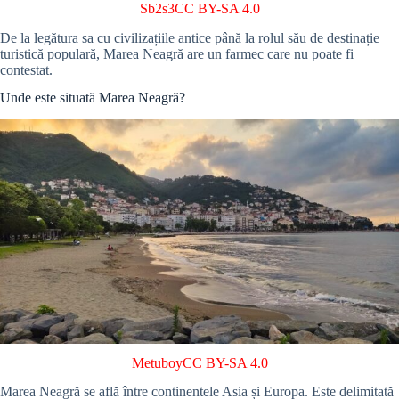
Sb2s3
CC BY-SA 4.0
De la legătura sa cu civilizațiile antice până la rolul său de destinație
turistică populară, Marea Neagră are un farmec care nu poate fi
contestat.
Unde este situată Marea Neagră?
Metuboy
CC BY-SA 4.0
Marea Neagră se află între continentele Asia și Europa. Este delimitată