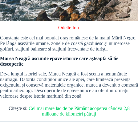
Odette Ion
Constanța este cel mai populat oraș românesc de la malul Mării Negre.
Pe lângă așezările umane, zonele de coastă găzduiesc și numeroase
golfuri, stațiuni balneare și stațiuni frecventate de turiști.
Marea Neagră ascunde epave istorice care așteaptă să fie
descoperite
De-a lungul istoriei sale, Marea Neagră a fost scena a nenumărate
naufragii. Datorită condițiilor unice ale apei, care limitează prezența
oxigenului și conservă materialele organice, marea a devenit o comoară
pentru arheologi. Descoperirile de epave antice au oferit informații
valoroase despre istoria maritimă din zonă.
Citește și:
Cel mai mare lac de pe Pământ acoperea cândva 2,8
milioane de kilometri pătrați