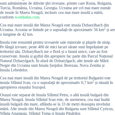
sunt administrate de diferite țări riverane, printre care Rusia, Bulgaria,
Turcia, România, Ucraina, Georgia. Ucraina are cel mai mare număr
de insule în Marea Neagră, inclusiv cea mai mare insulă a mării,
conform
worldatlas.com
.
Cea mai mare insulă din Marea Neagră este insula Dzharylhach din
2
Ucraina. Aceasta se întinde pe o suprafață de aproximativ 56 km
și are
o lungime de 42 km.
Insula este renumită pentru izvoarele sale minerale și plajele de nisip.
Pe lângă izvoare, peste 400 de mici lacuri sărate sunt împrăștiate pe
teritoriul său. Dzharylhach are o floră și o faună unice, care au fost
conservate. Insula și golful din apropiere fac parte din Parcul Național
Natural Dzharylgach. În afară de Dzharylgach, alte insule ale Mării
Negre din Ucraina sunt Insula Șerpilor, Berezan, Nova Zemlia și
Insula Lebedelor.
Cea mai mare insulă din Marea Neagră de pe teritoriul Bulgariei este
2
insula Sfântul Ivan, cu o suprafață de aproximativ 0,7 km
și situată în
apropierea orașului Sozopol.
Orașul este separat de Insula Sfântul Petru, o altă insulă bulgară din
Marea Neagră. Insula Sfântul Ivan este, de asemenea, cea mai înaltă
insulă bulgară din mare, aflându-se la 33 de metri deasupra nivelului
mării. Alte insule din Marea Neagră din Bulgaria sunt Sfântul Cyricus,
Sfânta Anastasia, Sfântul Toma și Insula Păsărilor.