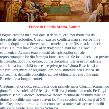
Fresco in Capella Sistina, Vatican
Dogma creștină nu a fost dată și definită, ci a fost modelată de
dezbaterile teologilor. Uneori existau conflicte mari și acerbe între
clerici, după cum o dovedesc doctrinele pe care Biserica le-a declarat
erezii. Cel mai înalt nivel al dezbaterilor a avut loc la Conciliile
ecumenice. Acestea erau adunări ale episcopilor sau ale
reprezentanților lor din întreaga lume creștină. Se luau decizii cu privire
la credință, doctrină, ordine, cult și disciplină. Ele erau considerate
autoritatea inviolabilă în ceea ce privește învățătura Bisericii și erau
singurul organism de legislație, ordine și structură ecleziastică. În
consecință, deciziile conciliilor au fost obligatorii pentru întreaga
Biserică de-a lungul istoriei.
Creștinismul ortodox recunoaște doar primele șapte Concilii ecumenice
ținute între secolele al IV-lea și al VIII-lea și nimic mai mult. Pe lângă
primele șapte, Biserica Romano-Catolică recunoaște ca universale 14
dintre Conciliile sale care au avut loc între secolele al IX-lea și al XX-
lea. Creștinismul ortodox nu recunoaște ca universale aceste concilii
ulterioare, ținute după Marea Schismă.