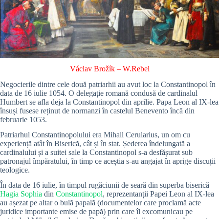
Václav Brožík
–
W.Rebel
Negocierile dintre cele două patriarhii au avut loc la Constantinopol în
data de 16 iulie 1054. O delegație romană condusă de cardinalul
Humbert se afla deja la Constantinopol din aprilie. Papa Leon al IX-lea
însuși fusese reținut de normanzi în castelul Benevento încă din
februarie 1053.
Patriarhul Constantinopolului era Mihail Cerularius, un om cu
experiență atât în Biserică, cât și în stat. Șederea îndelungată a
cardinalului și a suitei sale la Constantinopol s-a desfășurat sub
patronajul împăratului, în timp ce aceștia s-au angajat în aprige discuții
teologice.
În data de 16 iulie, în timpul rugăciunii de seară din superba biserică
Hagia Sophia
din
Constantinopol
, reprezentanții Papei Leon al IX-lea
au așezat pe altar o bulă papală (documentelor care proclamă acte
juridice importante emise de papă) prin care îl excomunicau pe