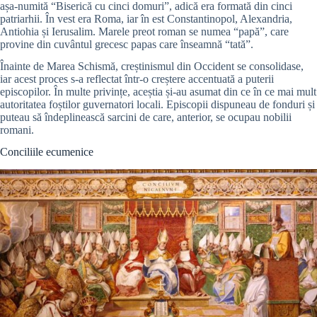
așa-numită “Biserică cu cinci domuri”, adică era formată din cinci
patriarhii. În vest era Roma, iar în est Constantinopol, Alexandria,
Antiohia și Ierusalim. Marele preot roman se numea “papă”, care
provine din cuvântul grecesc papas care înseamnă “tată”.
Înainte de Marea Schismă, creștinismul din Occident se consolidase,
iar acest proces s-a reflectat într-o creștere accentuată a puterii
episcopilor. În multe privințe, aceștia și-au asumat din ce în ce mai mult
autoritatea foștilor guvernatori locali. Episcopii dispuneau de fonduri și
puteau să îndeplinească sarcini de care, anterior, se ocupau nobilii
romani.
Conciliile ecumenice