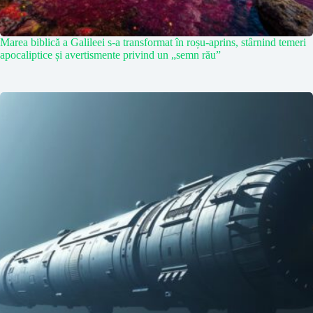
Marea biblică a Galileei s-a transformat în roșu-aprins, stârnind temeri
apocaliptice și avertismente privind un „semn rău”