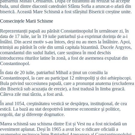
patriarhul Mihail Cerularius. După ce bizantinii au refuzat să accepte
bula, unul dintre diaconii catedralei Sfânta Sofia a aruncat-o afară din
biserică. Această Mare Schismă a fost sfârșitul Bisericii creștine unite.
Consecințele Marii Schisme
Reprezentanții papali au părăsit Constantinopolul în următoare zi, în
data de 17 iulie, iar în 19 iulie patriarhul și-a exprimat dorința de a-i
întâlni. Din acest motiv s-au întors, deși nu au mers la întâlnire. Apoi,
trimișii au părăsit în cele din urmă capitala bizantină. Ducele Argyros,
comandantul din sudul Italiei, care susținea în mod deschis
introducerea riturilor latine în zonă, a fost de asemenea expulzat din
Constantinopol.
În data de 20 iulie, patriarhul Mihail a ținut un consiliu la
Constantinopol, la care au participat 12 mitropoliți și doi arhiepiscopi.
Bula privind succesiunea papală, care a pronunțat anatema (excluderea
din Biserică sub acuzația de erezie)
, a fost tradusă în limba greacă.
Câteva zile mai târziu, a fost arsă.
În anul 1054, creştinătatea vestică se despărţea, instituţional, de cea
estică. La bază au stat deopotrivă interese economice şi politice,
orgolii, dar şi diferenţe dogmatice.
Marea schismă sau schisma dintre Est și Vest nu a fost niciodată un
eveniment aplanat. Deși în 1965 a avut loc o ridicare oficială a
anatemelor reciproce între Patriarhul Atenagora al Constantinopolului