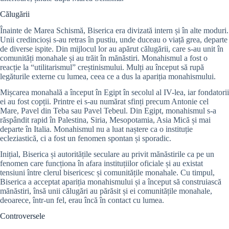
Călugării
Înainte de Marea Schismă, Biserica era divizată intern și în alte moduri.
Unii credincioși s-au retras în pustiu, unde duceau o viață grea, departe
de diverse ispite. Din mijlocul lor au apărut călugării, care s-au unit în
comunități monahale și au trăit în mănăstiri. Monahismul a fost o
reacție la “utilitarismul” creștinismului. Mulți au început să rupă
legăturile externe cu lumea, ceea ce a dus la apariția monahismului.
Mișcarea monahală a început în Egipt în secolul al IV-lea, iar fondatorii
ei au fost copții. Printre ei s-au numărat sfinți precum Antonie cel
Mare, Pavel din Teba sau Pavel Tebeul. Din Egipt, monahismul s-a
răspândit rapid în Palestina, Siria, Mesopotamia, Asia Mică și mai
departe în Italia. Monahismul nu a luat naștere ca o instituție
ecleziastică, ci a fost un fenomen spontan și sporadic.
Inițial, Biserica și autoritățile seculare au privit mănăstirile ca pe un
fenomen care funcționa în afara instituțiilor oficiale și au existat
tensiuni între clerul bisericesc și comunitățile monahale. Cu timpul,
Biserica a acceptat apariția monahismului și a început să construiască
mănăstiri, însă unii călugări au părăsit și ei comunitățile monahale,
deoarece, într-un fel, erau încă în contact cu lumea.
Controversele