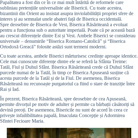
Papalitatea a fost din ce în ce mai mult întărită de reformele care
subliniau pretențiile universaliste ale Bisericii. Cu toate acestea,
bizantinii din Orient au insistat asupra inviolabilității propriei sfere de
interes și au semnalat unele abateri față de Biserica occidentală.
Spre deosebire de Biserica de Vest, Biserica Răsăriteană a evoluat
pentru a funcționa sub o autoritate imperială. Poate că pe această bază
au crescut diferențele dintre Est și Vest. Ambele Biserici se considerau
universale – denumirile “Biserica Romano-Catolică” și “Biserica
Ortodoxă Greacă” folosite astăzi sunt termeni moderni.
Cu toate acestea, ambele Biserici mărturisesc credințe aproape identice.
Cele mai cunoscute diferențe dintre ele se referă la Sfânta Treime:
Tatăl, Fiul și Duhul Sfânt. Biserica Răsăriteană crede că Duhul Sfânt
purcede numai de la Tatăl, în timp ce Biserica Apuseană susține că
acesta purcede de la Tatăl și de la Fiul. De asemenea, Biserica
Răsăriteană nu recunoaște purgatoriul ca fiind o stare de tranziție între
Rai și Iad.
În prezent, Biserica Răsăriteană, spre deosebire de cea Apuseană,
permite divorțul pe motiv de adulter și permite ca bărbații căsătoriți să
devină preoți. De asemenea, Bisericile nu sunt de acord în ceea ce
privește infailibilitatea papală, Imaculata Concepție și Adormirea
Sfintei Fecioare Maria.