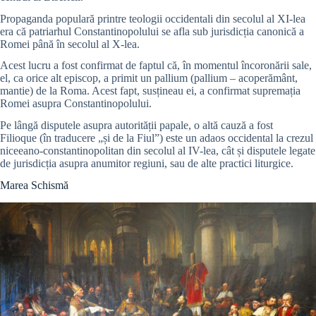
Propaganda populară printre teologii occidentali din secolul al XI-lea
era că patriarhul Constantinopolului se afla sub jurisdicția canonică a
Romei până în secolul al X-lea.
Acest lucru a fost confirmat de faptul că, în momentul încoronării sale,
el, ca orice alt episcop, a primit un pallium (pallium – acoperământ,
mantie) de la Roma. Acest fapt, susțineau ei, a confirmat supremația
Romei asupra Constantinopolului.
Pe lângă disputele asupra autorității papale, o altă cauză a fost
Filioque (în traducere „și de la Fiul”) este un adaos occidental la crezul
niceeano-constantinopolitan din secolul al IV-lea, cât și disputele legate
de jurisdicția asupra anumitor regiuni, sau de alte practici liturgice.
Marea Schismă