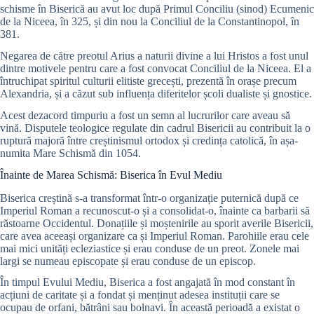
schisme în Biserică au avut loc după Primul Conciliu (sinod) Ecumenic
de la Niceea, în 325, și din nou la Conciliul de la Constantinopol, în
381.
Negarea de către preotul Arius a naturii divine a lui Hristos a fost unul
dintre motivele pentru care a fost convocat Conciliul de la Niceea. El a
întruchipat spiritul culturii elitiste grecești, prezentă în orașe precum
Alexandria, și a căzut sub influența diferitelor școli dualiste și gnostice.
Acest dezacord timpuriu a fost un semn al lucrurilor care aveau să
vină. Disputele teologice regulate din cadrul Bisericii au contribuit la o
ruptură majoră între creștinismul ortodox și credința catolică, în așa-
numita Mare Schismă din 1054.
Înainte de Marea Schismă: Biserica în Evul Mediu
Biserica creștină s-a transformat într-o organizație puternică după ce
Imperiul Roman a recunoscut-o și a consolidat-o, înainte ca barbarii să
răstoarne Occidentul. Donațiile și moștenirile au sporit averile Bisericii,
care avea aceeași organizare ca și Imperiul Roman. Parohiile erau cele
mai mici unități ecleziastice și erau conduse de un preot. Zonele mai
largi se numeau episcopate și erau conduse de un episcop.
În timpul Evului Mediu, Biserica a fost angajată în mod constant în
acțiuni de caritate și a fondat și menținut adesea instituții care se
ocupau de orfani, bătrâni sau bolnavi. În această perioadă a existat o