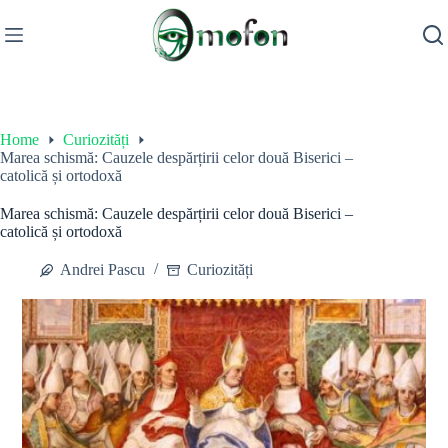
Skip
to
content
Home
Curiozități
Marea schismă: Cauzele despărțirii celor două Biserici –
catolică și ortodoxă
Marea schismă: Cauzele despărțirii celor două Biserici –
catolică și ortodoxă
Andrei Pascu
Curiozități