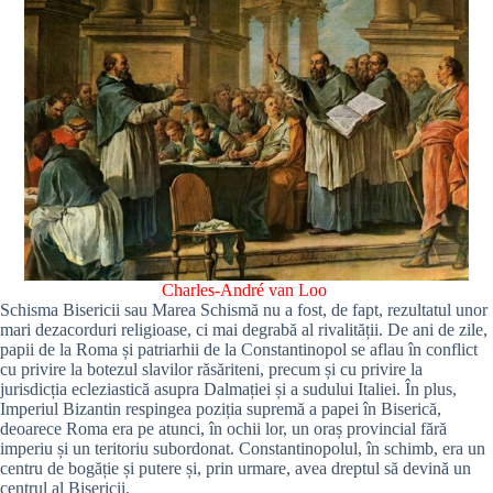
Charles-André van Loo
Schisma Bisericii sau Marea Schismă nu a fost, de fapt, rezultatul unor
mari dezacorduri religioase, ci mai degrabă al rivalității. De ani de zile,
papii de la Roma și patriarhii de la Constantinopol se aflau în conflict
cu privire la botezul slavilor răsăriteni, precum și cu privire la
jurisdicția ecleziastică asupra Dalmației și a sudului Italiei. În plus,
Imperiul Bizantin respingea poziția supremă a papei în Biserică,
deoarece Roma era pe atunci, în ochii lor, un oraș provincial fără
imperiu și un teritoriu subordonat. Constantinopolul, în schimb, era un
centru de bogăție și putere și, prin urmare, avea dreptul să devină un
centrul al Bisericii.