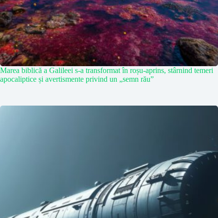
Marea biblică a Galileei s-a transformat în roșu-aprins, stârnind temeri
apocaliptice și avertismente privind un „semn rău”