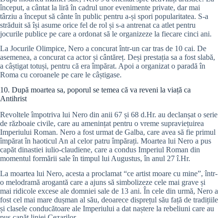
început, a cântat la liră în cadrul unor evenimente private, dar mai
târziu a început să cânte în public pentru a-și spori popularitatea. S-a
străduit să își asume orice fel de rol și s-a antrenat ca atlet pentru
jocurile publice pe care a ordonat să le organizeze la fiecare cinci ani.
La Jocurile Olimpice, Nero a concurat într-un car tras de 10 cai. De
asemenea, a concurat ca actor și cântăreț. Deși prestația sa a fost slabă,
a câștigat totuși, pentru că era împărat. Apoi a organizat o paradă în
Roma cu coroanele pe care le câștigase.
10. După moartea sa, poporul se temea că va reveni la viață ca
Antihrist
Revoltele împotriva lui Nero din anii 67 și 68 d.Hr. au declanșat o serie
de războaie civile, care au amenințat pentru o vreme supraviețuirea
Imperiului Roman. Nero a fost urmat de Galba, care avea să fie primul
împărat în haoticul An al celor patru împărați. Moartea lui Nero a pus
capăt dinastiei iulio-claudiene, care a condus Imperiul Roman din
momentul formării sale în timpul lui Augustus, în anul 27 î.Hr.
La moartea lui Nero, acesta a proclamat “ce artist moare cu mine”, într-
o melodramă arogantă care a ajuns să simbolizeze cele mai grave și
mai ridicole excese ale domniei sale de 13 ani. În cele din urmă, Nero a
fost cel mai mare dușman al său, deoarece disprețul său față de tradițiile
și clasele conducătoare ale Imperiului a dat naștere la rebeliuni care au
pus capăt liniei Cezarilor.