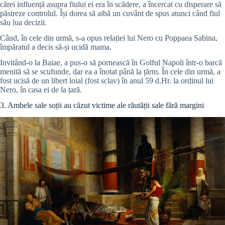
cărei influență asupra fiului ei era în scădere, a încercat cu disperare să
păstreze controlul. Își dorea să aibă un cuvânt de spus atunci când fiul
său lua decizii.
Când, în cele din urmă, s-a opus relației lui Nero cu Poppaea Sabina,
împăratul a decis să-și ucidă mama.
Invitând-o la Baiae, a pus-o să pornească în Golful Napoli într-o barcă
menită să se scufunde, dar ea a înotat până la țărm. În cele din urmă, a
fost ucisă de un libert loial (fost sclav) în anul 59 d.Hr. la ordinul lui
Nero, în casa ei de la țară.
3. Ambele sale soții au căzut victime ale răutății sale fără margini