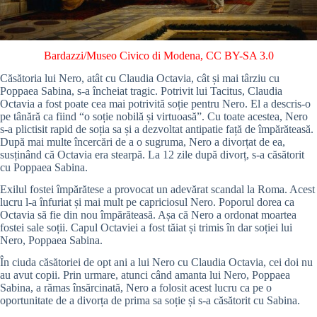
Bardazzi/Museo Civico di Modena
,
CC BY-SA 3.0
Căsătoria lui Nero, atât cu Claudia Octavia, cât și mai târziu cu
Poppaea Sabina, s-a încheiat tragic. Potrivit lui Tacitus, Claudia
Octavia a fost poate cea mai potrivită soție pentru Nero. El a descris-o
pe tânără ca fiind “o soție nobilă și virtuoasă”. Cu toate acestea, Nero
s-a plictisit rapid de soția sa și a dezvoltat antipatie față de împărăteasă.
După mai multe încercări de a o sugruma, Nero a divorțat de ea,
susținând că Octavia era stearpă. La 12 zile după divorț, s-a căsătorit
cu Poppaea Sabina.
Exilul fostei împărătese a provocat un adevărat scandal la Roma. Acest
lucru l-a înfuriat și mai mult pe capriciosul Nero. Poporul dorea ca
Octavia să fie din nou împărăteasă. Așa că Nero a ordonat moartea
fostei sale soții. Capul Octaviei a fost tăiat și trimis în dar soției lui
Nero, Poppaea Sabina.
În ciuda căsătoriei de opt ani a lui Nero cu Claudia Octavia, cei doi nu
au avut copii. Prin urmare, atunci când amanta lui Nero, Poppaea
Sabina, a rămas însărcinată, Nero a folosit acest lucru ca pe o
oportunitate de a divorța de prima sa soție și s-a căsătorit cu Sabina.