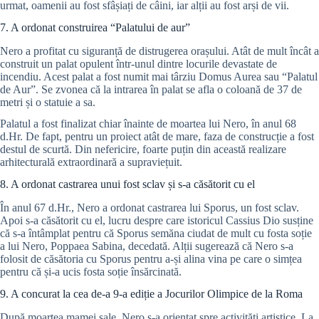
urmat, oamenii au fost sfâșiați de câini, iar alții au fost arși de vii.
7. A ordonat construirea “Palatului de aur”
Nero a profitat cu siguranță de distrugerea orașului. Atât de mult încât a
construit un palat opulent într-unul dintre locurile devastate de
incendiu. Acest palat a fost numit mai târziu Domus Aurea sau “Palatul
de Aur”. Se zvonea că la intrarea în palat se afla o coloană de 37 de
metri și o statuie a sa.
Palatul a fost finalizat chiar înainte de moartea lui Nero, în anul 68
d.Hr. De fapt, pentru un proiect atât de mare, faza de construcție a fost
destul de scurtă. Din nefericire, foarte puțin din această realizare
arhitecturală extraordinară a supraviețuit.
8. A ordonat castrarea unui fost sclav și s-a căsătorit cu el
În anul 67 d.Hr., Nero a ordonat castrarea lui Sporus, un fost sclav.
Apoi s-a căsătorit cu el, lucru despre care istoricul Cassius Dio susține
că s-a întâmplat pentru că Sporus semăna ciudat de mult cu fosta soție
a lui Nero, Poppaea Sabina, decedată. Alții sugerează că Nero s-a
folosit de căsătoria cu Sporus pentru a-și alina vina pe care o simțea
pentru că și-a ucis fosta soție însărcinată.
9. A concurat la cea de-a 9-a ediție a Jocurilor Olimpice de la Roma
După moartea mamei sale, Nero s-a orientat spre activități artistice. La