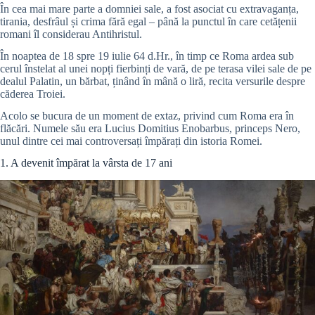
În cea mai mare parte a domniei sale, a fost asociat cu extravaganța,
tirania, desfrâul și crima fără egal – până la punctul în care cetățenii
romani îl considerau Antihristul.
În noaptea de 18 spre 19 iulie 64 d.Hr., în timp ce Roma ardea sub
cerul înstelat al unei nopți fierbinți de vară, de pe terasa vilei sale de pe
dealul Palatin, un bărbat, ținând în mână o liră, recita versurile despre
căderea Troiei.
Acolo se bucura de un moment de extaz, privind cum Roma era în
flăcări. Numele său era Lucius Domitius Enobarbus, princeps Nero,
unul dintre cei mai controversați împărați din istoria Romei.
1. A devenit împărat la vârsta de 17 ani