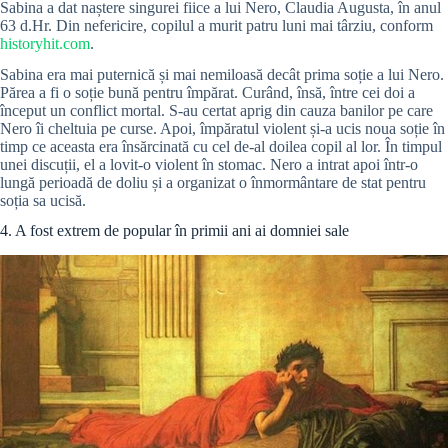
Sabina a dat naștere singurei fiice a lui Nero, Claudia Augusta, în anul
63 d.Hr. Din nefericire, copilul a murit patru luni mai târziu, conform
historyhit.com
.
Sabina era mai puternică și mai nemiloasă decât prima soție a lui Nero.
Părea a fi o soție bună pentru împărat. Curând, însă, între cei doi a
început un conflict mortal. S-au certat aprig din cauza banilor pe care
Nero îi cheltuia pe curse. Apoi, împăratul violent și-a ucis noua soție în
timp ce aceasta era însărcinată cu cel de-al doilea copil al lor. În timpul
unei discuții, el a lovit-o violent în stomac. Nero a intrat apoi într-o
lungă perioadă de doliu și a organizat o înmormântare de stat pentru
soția sa ucisă.
4. A fost extrem de popular în primii ani ai domniei sale