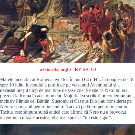
wikimedia.org
CC BY-SA 3.0
Marele incendiu al Romei a avut loc în anul 64 d.Hr., în noaptea de 18
spre 19 iulie. Incendiul a pornit de pe versantul Aventinului și a
devastat orașul timp de mai bine de șase zile. Se știe că Nero nu era
prezent la Roma în acel moment. Majoritatea scriitorilor contemporani,
inclusiv Plinius cel Bătrân, Suetoniu și Cassius Dio l-au considerat pe
Nero responsabil pentru incendiu. îl acuză pe Nero pentru incendiu.
Tacitus este singura sursă antică care afirmă că Nero nu a provocat
incendiul; cu toate acestea, el a mai spus că “nu este sigur”.