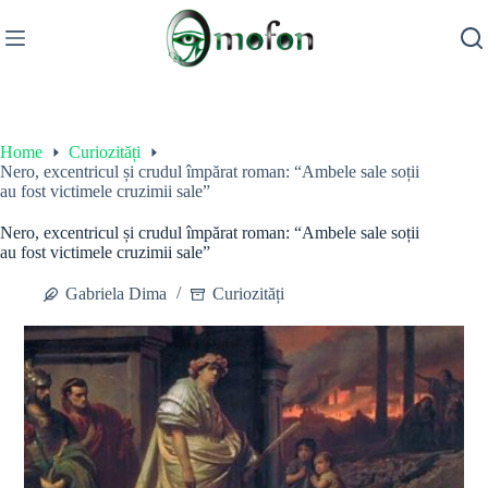
Skip
to
content
Home
Curiozități
Nero, excentricul și crudul împărat roman: “Ambele sale soții
au fost victimele cruzimii sale”
Nero, excentricul și crudul împărat roman: “Ambele sale soții
au fost victimele cruzimii sale”
Gabriela Dima
Curiozități