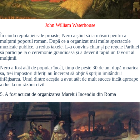
John William Waterhouse
În ciuda reputației sale proaste, Nero a știut să ia măsuri pentru a
mulțumi poporul roman. După ce a organizat mai multe spectacole
muzicale publice, a redus taxele. L-a convins chiar și pe regele Parthiei
să participe la o ceremonie grandioasă și a devenit rapid un favorit al
mulțimii.
Nero a fost atât de popular încât, timp de peste 30 de ani după moartea
sa, trei impostori diferiți au încercat să obțină sprijin imitându-i
înfățișarea. Unul dintre aceștia a avut atât de mult succes încât aproape
a dus la un război civil.
5. A fost acuzat de organizarea Marelui Incendiu din Roma