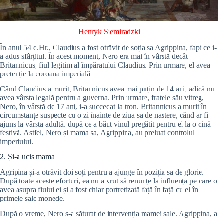
Henryk Siemiradzki
În anul 54 d.Hr., Claudius a fost otrăvit de soția sa Agrippina, fapt ce i-
a adus sfârțitul. În acest moment, Nero era mai în vârstă decât
Britannicus, fiul legitim al împăratului Claudius. Prin urmare, el avea
pretenție la coroana imperială.
Când Claudius a murit, Britannicus avea mai puțin de 14 ani, adică nu
avea vârsta legală pentru a guverna. Prin urmare, fratele său vitreg,
Nero, în vârstă de 17 ani, i-a succedat la tron. Britannicus a murit în
circumstanțe suspecte cu o zi înainte de ziua sa de naștere, când ar fi
ajuns la vârsta adultă, după ce a băut vinul pregătit pentru el la o cină
festivă. Astfel, Nero și mama sa, Agrippina, au preluat controlul
imperiului.
2. Și-a ucis mama
Agripina și-a otrăvit doi soți pentru a ajunge în poziția sa de glorie.
După toate aceste eforturi, ea nu a vrut să renunțe la influența pe care o
avea asupra fiului ei și a fost chiar portretizată față în față cu el în
primele sale monede.
După o vreme, Nero s-a săturat de intervenția mamei sale. Agrippina, a