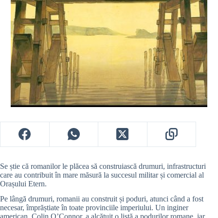
Se știe că romanilor le plăcea să construiască drumuri, infrastructuri
care au contribuit în mare măsură la succesul militar și comercial al
Orașului Etern.
Pe lângă drumuri, romanii au construit și poduri, atunci când a fost
necesar, împrăștiate în toate provinciile imperiului. Un inginer
american, Colin O’Connor, a alcătuit o listă a podurilor romane, iar