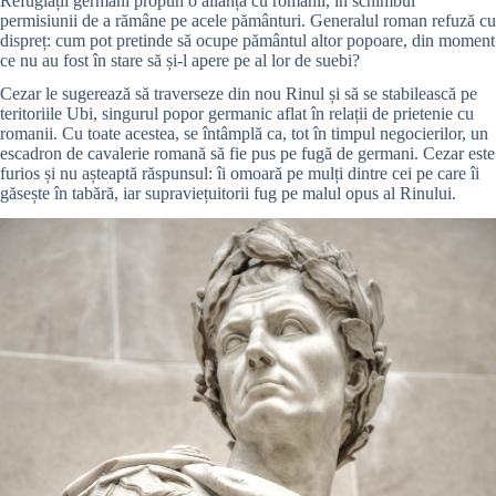
Refugiații germani propun o alianță cu romanii, în schimbul
permisiunii de a rămâne pe acele pământuri. Generalul roman refuză cu
dispreț: cum pot pretinde să ocupe pământul altor popoare, din moment
ce nu au fost în stare să și-l apere pe al lor de suebi?
Cezar le sugerează să traverseze din nou Rinul și să se stabilească pe
teritoriile Ubi, singurul popor germanic aflat în relații de prietenie cu
romanii. Cu toate acestea, se întâmplă ca, tot în timpul negocierilor, un
escadron de cavalerie romană să fie pus pe fugă de germani. Cezar este
furios și nu așteaptă răspunsul: îi omoară pe mulți dintre cei pe care îi
găsește în tabără, iar supraviețuitorii fug pe malul opus al Rinului.