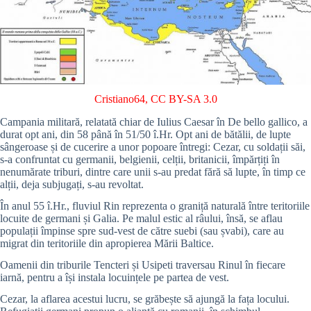
Cristiano64
,
CC BY-SA 3.0
Campania militară, relatată chiar de Iulius Caesar în De bello gallico, a
durat opt ani, din 58 până în 51/50 î.Hr. Opt ani de bătălii, de lupte
sângeroase și de cucerire a unor popoare întregi: Cezar, cu soldații săi,
s-a confruntat cu germanii, belgienii, celții, britanicii, împărțiți în
nenumărate triburi, dintre care unii s-au predat fără să lupte, în timp ce
alții, deja subjugați, s-au revoltat.
În anul 55 î.Hr., fluviul Rin reprezenta o graniță naturală între teritoriile
locuite de germani și Galia. Pe malul estic al râului, însă, se aflau
populații împinse spre sud-vest de către suebi (sau șvabi), care au
migrat din teritoriile din apropierea Mării Baltice.
Oamenii din triburile Tencteri și Usipeti traversau Rinul în fiecare
iarnă, pentru a își instala locuințele pe partea de vest.
Cezar, la aflarea acestui lucru, se grăbește să ajungă la fața locului.