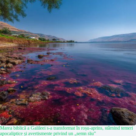
Marea biblică a Galileei s-a transformat în roșu-aprins, stârnind temeri
apocaliptice și avertismente privind un „semn rău”