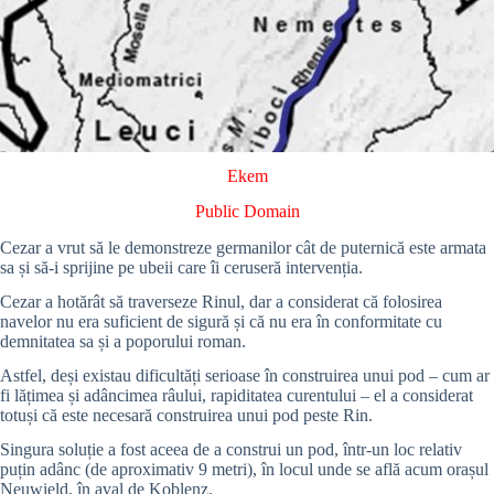
Ekem
Public Domain
Cezar a vrut să le demonstreze germanilor cât de puternică este armata
sa și să-i sprijine pe ubeii care îi ceruseră intervenția.
Cezar a hotărât să traverseze Rinul, dar a considerat că folosirea
navelor nu era suficient de sigură și că nu era în conformitate cu
demnitatea sa și a poporului roman.
Astfel, deși existau dificultăți serioase în construirea unui pod – cum ar
fi lățimea și adâncimea râului, rapiditatea curentului – el a considerat
totuși că este necesară construirea unui pod peste Rin.
Singura soluție a fost aceea de a construi un pod, într-un loc relativ
puțin adânc (de aproximativ 9 metri), în locul unde se află acum orașul
Neuwield, în aval de Koblenz.