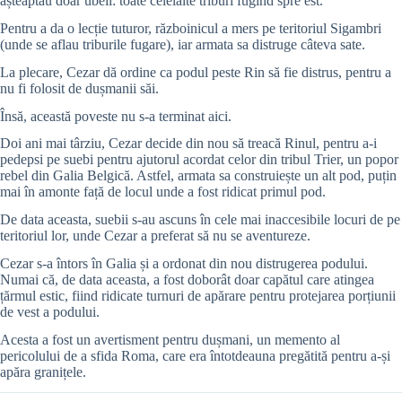
așteaptau doar ubeii: toate celelalte triburi fugind spre est.
Pentru a da o lecție tuturor, războinicul a mers pe teritoriul Sigambri
(unde se aflau triburile fugare), iar armata sa distruge câteva sate.
La plecare, Cezar dă ordine ca podul peste Rin să fie distrus, pentru a
nu fi folosit de dușmanii săi.
Însă, această poveste nu s-a terminat aici.
Doi ani mai târziu, Cezar decide din nou să treacă Rinul, pentru a-i
pedepsi pe suebi pentru ajutorul acordat celor din tribul Trier, un popor
rebel din Galia Belgică. Astfel, armata sa construiește un alt pod, puțin
mai în amonte față de locul unde a fost ridicat primul pod.
De data aceasta, suebii s-au ascuns în cele mai inaccesibile locuri de pe
teritoriul lor, unde Cezar a preferat să nu se aventureze.
Cezar s-a întors în Galia și a ordonat din nou distrugerea podului.
Numai că, de data aceasta, a fost doborât doar capătul care atingea
țărmul estic, fiind ridicate turnuri de apărare pentru protejarea porțiunii
de vest a podului.
Acesta a fost un avertisment pentru dușmani, un memento al
pericolului de a sfida Roma, care era întotdeauna pregătită pentru a-și
apăra granițele.