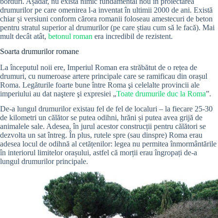
borduri. Așadar, nu există nimic fundamental nou în proiectarea
drumurilor pe care omenirea l-a inventat în ultimii 2000 de ani. Există
chiar și versiuni conform cărora romanii foloseau amestecuri de beton
pentru stratul superior al drumurilor (pe care știau cum să le facă). Mai
mult decât atât,
betonul roman
era incredibil de rezistent.
Soarta drumurilor romane
La începutul noii ere, Imperiul Roman era străbătut de o rețea de
drumuri, cu numeroase artere principale care se ramificau din orașul
Roma. Legăturile foarte bune între Roma şi celelalte provincii ale
imperiului au dat naştere şi expresiei „
Toate drumurile duc la Roma
”.
De-a lungul drumurilor existau fel de fel de localuri – la fiecare 25-30
de kilometri un călător se putea odihni, hrăni și putea avea grijă de
animalele sale. Adesea, în jurul acestor construcții pentru călători se
dezvolta un sat întreg. În plus, rutele spre (sau dinspre) Roma erau
adesea locul de odihnă al cetățenilor: legea nu permitea înmormântările
în interiorul limitelor orașului, astfel că morții erau îngropați de-a
lungul drumurilor principale.