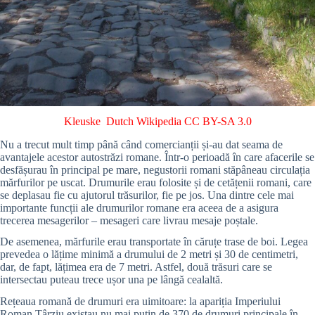
Kleuske
Dutch Wikipedia
CC BY-SA 3.0
Nu a trecut mult timp până când comercianții și-au dat seama de
avantajele acestor autostrăzi romane. Într-o perioadă în care afacerile se
desfășurau în principal pe mare, negustorii romani stăpâneau circulația
mărfurilor pe uscat. Drumurile erau folosite și de cetățenii romani, care
se deplasau fie cu ajutorul trăsurilor, fie pe jos. Una dintre cele mai
importante funcții ale drumurilor romane era aceea de a asigura
trecerea mesagerilor – mesageri care livrau mesaje poștale.
De asemenea, mărfurile erau transportate în căruțe trase de boi. Legea
prevedea o lățime minimă a drumului de 2 metri și 30 de centimetri,
dar, de fapt, lățimea era de 7 metri. Astfel, două trăsuri care se
intersectau puteau trece ușor una pe lângă cealaltă.
Rețeaua romană de drumuri era uimitoare: la apariția Imperiului
Roman Târziu existau nu mai puțin de 370 de drumuri principale în