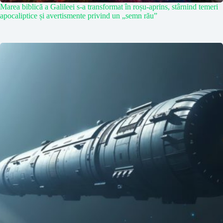
Marea biblică a Galileei s-a transformat în roșu-aprins, stârnind temeri
apocaliptice și avertismente privind un „semn rău”