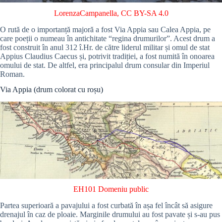
LorenzaCampanella
,
CC BY-SA 4.0
O rută de o importanță majoră a fost Via Appia sau Calea Appia, pe
care poeții o numeau în antichitate “regina drumurilor”. Acest drum a
fost construit în anul 312 î.Hr. de către liderul militar și omul de stat
Appius Claudius Caecus și, potrivit tradiției, a fost numită în onoarea
omului de stat. De altfel, era principalul drum consular din Imperiul
Roman.
Via Appia (drum colorat cu roșu)
EH101
Domeniu public
Partea superioară a pavajului a fost curbată în așa fel încât să asigure
drenajul în caz de ploaie. Marginile drumului au fost pavate și s-au pus