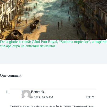
De la glorie la ruină: Când Port Royal, “Sodoma tropicelor”, a dispărut
sub ape după un cutremur devastator
One comment
Nagy Benedek
APRIL 10, 2023 / 10:34 PM
REPLY
Există o porțiune de drum român la Băile Homorod, jud