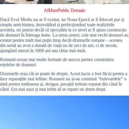
AlMare
Public Domain
Dacă Evul Mediu nu ar fi existat, iar Noua Epocă ar fi înlocuit pur și
simplu antichitatea, dezvoltând și perfecționând toate realizările
acesteia, nu putem decât să speculăm la ce nivel ar fi ajuns construcția
de drumuri în întreaga lume. La urma urmei, cele mai vechi drumuri au
existat pentru mult mai puțin timp decât drumurile romane – acestea
din urmă au avut o durată de viață nu de zeci de ani, ci de secole,
ajungând uneori la 1000 ani sau chiar mai mult.
Romanii aveau mai multe formule de succes pentru construirea
rețelelor de drumuri.
Drumurile erau cât se poate de drepte. Acest lucru a fost făcut pentru a
face reparațiile mai ieftine. Romanii nu și-au construit “bulevardele” o
dată pentru totdeauna și, desigur, pavajul trebuia reparat din când în
când. Era mai ușor și mai ieftin să se repare un drum drept.