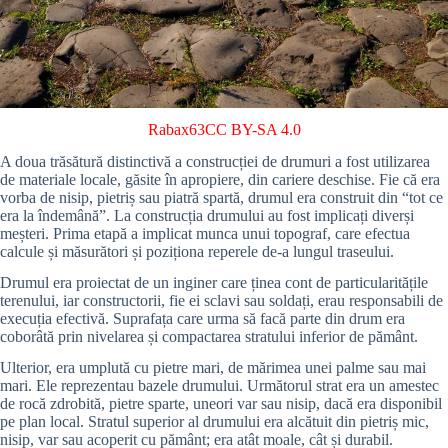
Rabax63
CC BY-SA 4.0
A doua trăsătură distinctivă a construcției de drumuri a fost utilizarea
de materiale locale, găsite în apropiere, din cariere deschise. Fie că era
vorba de nisip, pietriș sau piatră spartă, drumul era construit din “tot ce
era la îndemână”. La construcția drumului au fost implicați diverși
meșteri. Prima etapă a implicat munca unui topograf, care efectua
calcule și măsurători și poziționa reperele de-a lungul traseului.
Drumul era proiectat de un inginer care ținea cont de particularitățile
terenului, iar constructorii, fie ei sclavi sau soldați, erau responsabili de
execuția efectivă. Suprafața care urma să facă parte din drum era
coborâtă prin nivelarea și compactarea stratului inferior de pământ.
Ulterior, era umplută cu pietre mari, de mărimea unei palme sau mai
mari. Ele reprezentau bazele drumului. Următorul strat era un amestec
de rocă zdrobită, pietre sparte, uneori var sau nisip, dacă era disponibil
pe plan local. Stratul superior al drumului era alcătuit din pietriș mic,
nisip, var sau acoperit cu pământ; era atât moale, cât și durabil.