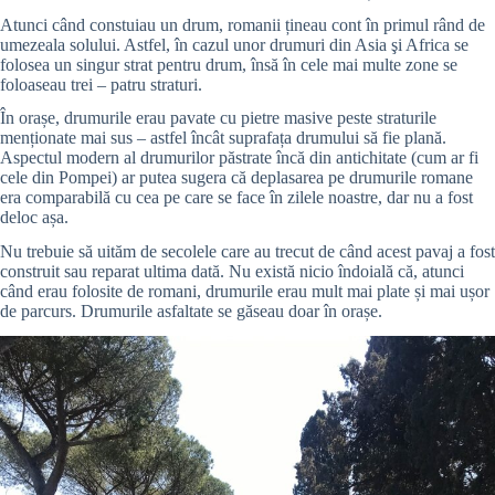
Atunci când constuiau un drum, romanii țineau cont în primul rând de
umezeala solului. Astfel, în cazul unor drumuri din Asia şi Africa se
folosea un singur strat pentru drum, însă în cele mai multe zone se
foloaseau trei – patru straturi.
În orașe, drumurile erau pavate cu pietre masive peste straturile
menționate mai sus – astfel încât suprafața drumului să fie plană.
Aspectul modern al drumurilor păstrate încă din antichitate (cum ar fi
cele din Pompei) ar putea sugera că deplasarea pe drumurile romane
era comparabilă cu cea pe care se face în zilele noastre, dar nu a fost
deloc așa.
Nu trebuie să uităm de secolele care au trecut de când acest pavaj a fost
construit sau reparat ultima dată. Nu există nicio îndoială că, atunci
când erau folosite de romani, drumurile erau mult mai plate și mai ușor
de parcurs. Drumurile asfaltate se găseau doar în orașe.