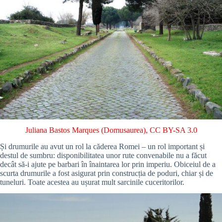
Juliana Bastos Marques (Domusaurea)
,
CC BY-SA 3.0
Și drumurile au avut un rol la căderea Romei – un rol important și
destul de sumbru: disponibilitatea unor rute convenabile nu a făcut
decât să-i ajute pe barbari în înaintarea lor prin imperiu. Obiceiul de a
scurta drumurile a fost asigurat prin construcția de poduri, chiar și de
tuneluri. Toate acestea au ușurat mult sarcinile cuceritorilor.