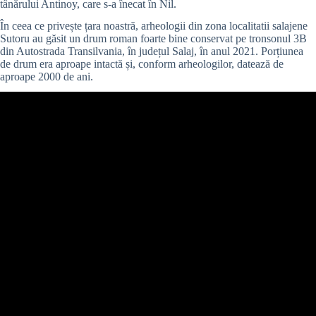
tânărului Antinoy, care s-a înecat în Nil.
În ceea ce privește țara noastră, arheologii din zona localitatii salajene
Sutoru au găsit un drum roman foarte bine conservat pe tronsonul 3B
din Autostrada Transilvania, în județul Salaj, în anul 2021. Porțiunea
de drum era aproape intactă și, conform arheologilor, datează de
aproape 2000 de ani.