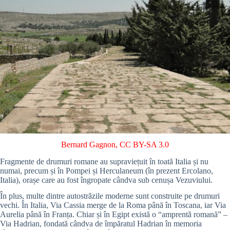
Bernard Gagnon
,
CC BY-SA 3.0
Fragmente de drumuri romane au supraviețuit în toată Italia și nu
numai, precum și în Pompei și Herculaneum (în prezent Ercolano,
Italia), orașe care au fost îngropate cândva sub cenușa Vezuviului.
În plus, multe dintre autostrăzile moderne sunt construite pe drumuri
vechi. În Italia, Via Cassia merge de la Roma până în Toscana, iar Via
Aurelia până în Franța. Chiar și în Egipt există o “amprentă romană” –
Via Hadrian, fondată cândva de împăratul Hadrian în memoria