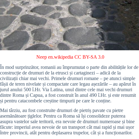
Neep
en.wikipedia
CC BY-SA 3.0
În mod surprinzător, romanii au împrumutat o parte din abilitățile lor de
construcție de drumuri de la etrusci și cartaginezi – adică de la
civilizații chiar mai vechi. Primele drumuri romane – pe atunci simple
fâșii de teren nivelate și compactate care legau așezările – au apărut în
jurul anului 500 î.Hr. Via Latina, unul dintre cele mai vechi drumuri
dintre Roma și Capua, a fost construit în anul 490 î.Hr. și este renumit
și pentru catacombele creștine timpurii pe care le conține.
Mai târziu, au fost construite drumuri de pietriș pavate cu pietre
asemănătoare țiglelor. Pentru ca Roma să își consolideze puterea
asupra vastelor sale teritorii, era nevoie de drumuri numeroase și bine
făcute: imperiul avea nevoie de un transport cât mai rapid și mai ușor
între provincii, atât pentru deplasarea trupelor, cât și a funcționarilor.