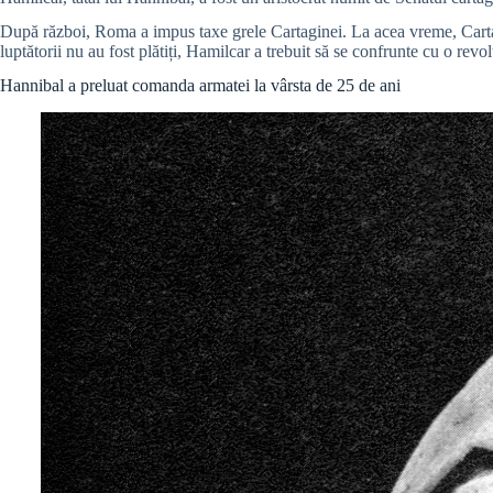
După război, Roma a impus taxe grele Cartaginei. La acea vreme, Cartagi
luptătorii nu au fost plătiți, Hamilcar a trebuit să se confrunte cu o revo
Hannibal a preluat comanda armatei la vârsta de 25 de ani