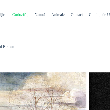
ijire
Curiozități
Natură
Animale
Contact
Condiții de Ut
lui Roman