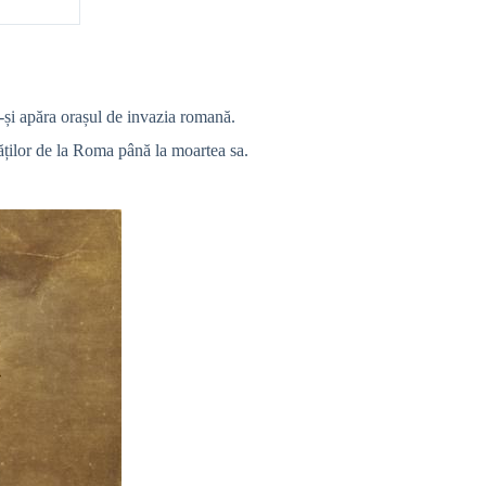
a-și apăra orașul de invazia romană.
tăților de la Roma până la moartea sa.