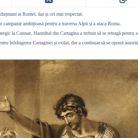
dușmani ai Romei, dar și cel mai respectat.
o campanie ambițioasă pentru a traversa Alpii și a ataca Roma.
ategic la Cannae, Hannibal din Cartagina a trebuit să se retragă pentru 
entru înfrângerea Cartaginei și exilat, dar a continuat să se opună autori