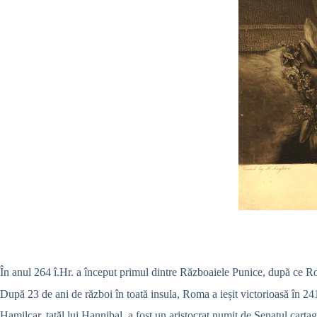
În anul 264 î.Hr. a început primul dintre Războaiele Punice, după ce Rom
După 23 de ani de război în toată insula, Roma a ieșit victorioasă în 241
Hamilcar, tatăl lui Hannibal, a fost un aristocrat numit de Senatul cart