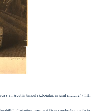
a s-a născut în timpul războiului, în jurul anului 247 î.Hr.
erabilă în Cartagina, ceea ce îi făcea conducători de facto.