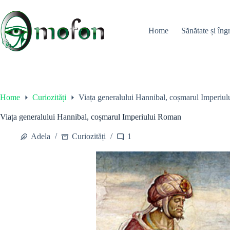
Skip
to
content
Home
Sănătate și îngr
Home
Curiozități
Viața generalului Hannibal, coșmarul Imperiu
Viața generalului Hannibal, coșmarul Imperiului Roman
Adela
Curiozități
1