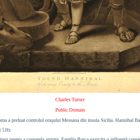
Charles Turner
Public Domain
a a preluat controlul orașului Messana din insula Sicilia. Hannibal Barc
 î.Hr.
aginez pentru a comanda armata. Familia Barca exercita o influență consid