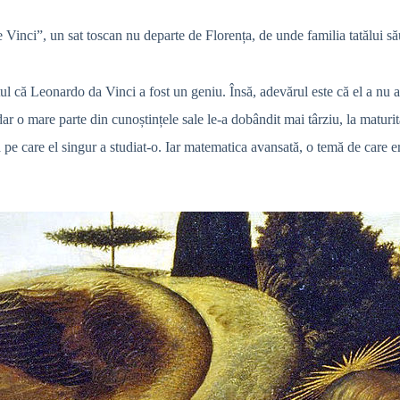
e Vinci”
, un sat toscan nu departe de Florența, de unde familia tatălui să
aptul că Leonardo da Vinci a fost un geniu. Însă, adevărul este că el a nu
 dar o mare parte din cunoștințele sale le-a dobândit mai târziu, la maturit
e care el singur a studiat-o. Iar matematica avansată, o temă de care era 