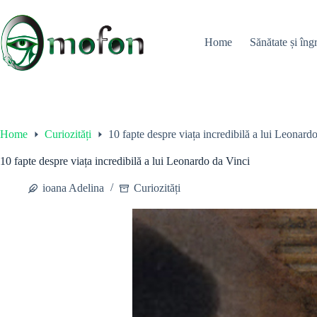
Skip
to
content
Home
Sănătate și îngr
Home
Curiozități
10 fapte despre viața incredibilă a lui Leonard
10 fapte despre viața incredibilă a lui Leonardo da Vinci
ioana Adelina
Curiozități