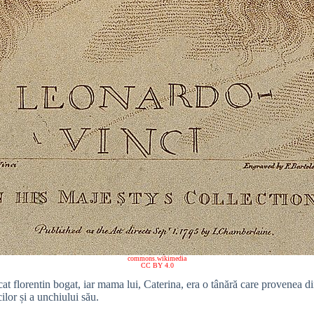
commons.wikimedia
CC BY 4.0
cat florentin bogat, iar mama lui, Caterina, era o tânără care provenea d
ilor și a unchiului său.