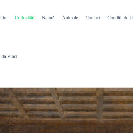
ijire
Curiozități
Natură
Animale
Contact
Condiții de Ut
o da Vinci