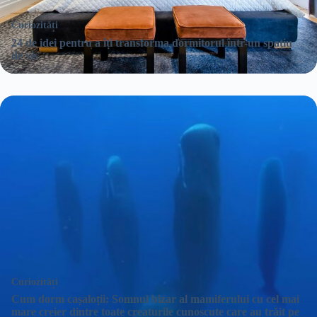
Curiozități
24 de idei pentru a îți transforma dormitorul într-un spațiu
de vis
Curiozități
Cum dorm cașaloții: Somnul bizar al mamiferului cu cel mai
mare creier dintre toate creaturile cunoscute care au trăit pe