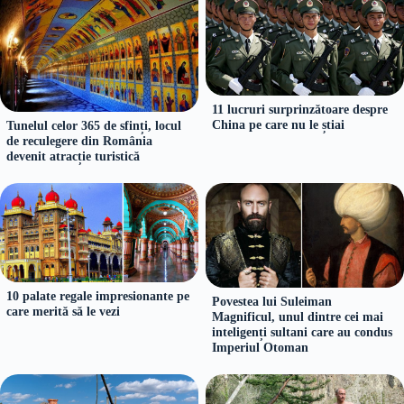
11 lucruri surprinzătoare despre
China pe care nu le știai
Tunelul celor 365 de sfinți, locul
de reculegere din România
devenit atracție turistică
10 palate regale impresionante pe
Povestea lui Suleiman
care merită să le vezi
Magnificul, unul dintre cei mai
inteligenți sultani care au condus
Imperiul Otoman