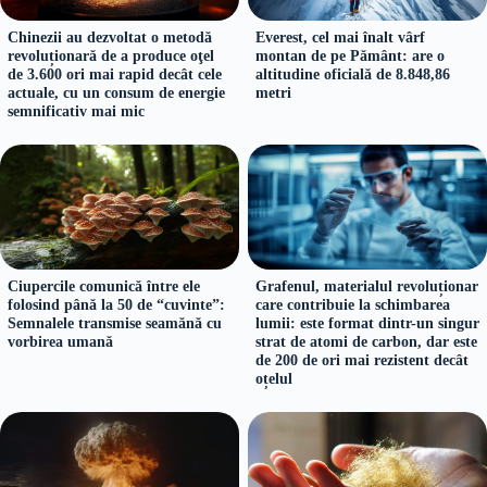
Chinezii au dezvoltat o metodă
Everest, cel mai înalt vârf
revoluționară de a produce oţel
montan de pe Pământ: are o
de 3.600 ori mai rapid decât cele
altitudine oficială de 8.848,86
actuale, cu un consum de energie
metri
semnificativ mai mic
Ciupercile comunică între ele
Grafenul, materialul revoluționar
folosind până la 50 de “cuvinte”:
care contribuie la schimbarea
Semnalele transmise seamănă cu
lumii: este format dintr-un singur
vorbirea umană
strat de atomi de carbon, dar este
de 200 de ori mai rezistent decât
oțelul