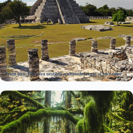
Curiozități
Petén Itzá: Povestea neștiută a ultimului regat al mayașilor