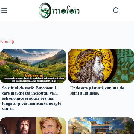
Skip
to
content
Noutăți
Solstițiul de vară: Fenomenul
Unde este păstrată cununa de
care marchează începutul verii
spini a lui Iisus?
astronomice și aduce cea mai
lungă zi și cea mai scurtă noapte
din an