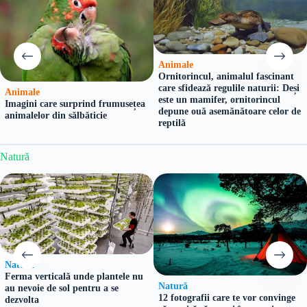
Animale
Ornitorincul, animalul fascinant
care sfidează regulile naturii: Deși
Animale
este un mamifer, ornitorincul
Imagini care surprind frumusețea
depune ouă asemănătoare celor de
animalelor din sălbăticie
reptilă
Natură
Natură
Ferma verticală unde plantele nu
Natură
au nevoie de sol pentru a se
12 fotografii care te vor convinge
dezvolta