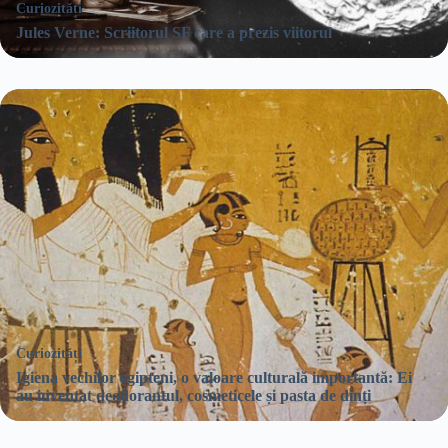
Curiozități
Jules Verne: Scriitorul SF care a prezis viitorul
Curiozități
Igiena vechilor egipteni, o valoare culturală importantă: Ei
au inventat deodorantul, cosmeticele și pasta de dinți