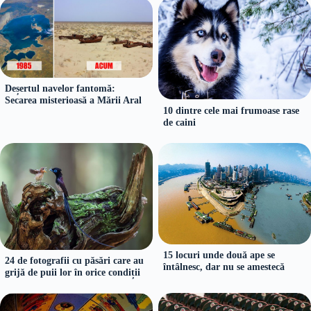
Deșertul navelor fantomă:
Secarea misterioasă a Mării Aral
10 dintre cele mai frumoase rase
de caini
15 locuri unde două ape se
24 de fotografii cu păsări care au
întâlnesc, dar nu se amestecă
grijă de puii lor în orice condiții