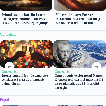
Primul test nuclear din istorie a
Mătasea de mare: Povestea
dat naștere trinititei – un cvasi-
extraordinară a celui mai fin și
cristal care sfidează legile științei
rar material textil din lume
Curiozități
Curiozități
Curiozități
Istoria Anului Nou: de când este
Cum a reușit exploratorul Nansen
considerată ziua de 1 ianuarie
să cucerească cea mai mare insulă
prima din an
de pe planetă, după 8 încercări
nereușite
Populare