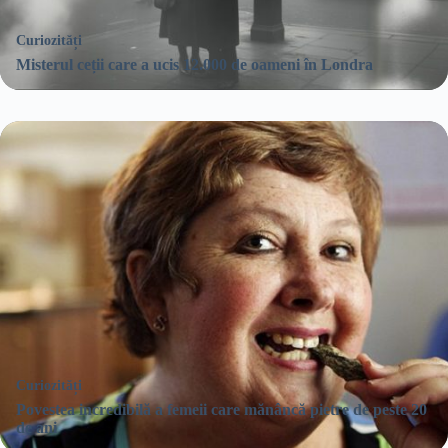
Curiozități
Misterul ceții care a ucis 12.000 de oameni în Londra
Curiozități
Povestea incredibilă a femeii care mănâncă pietre de peste 20
de ani