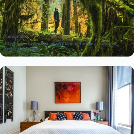
Curiozități
Efectele pe care o oră petrecută în natură le are asupra
creierului nostru