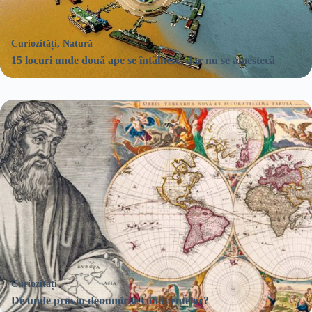
Curiozități
,
Natură
15 locuri unde două ape se întâlnesc, dar nu se amestecă
Curiozități
De unde provin denumirile continentelor?