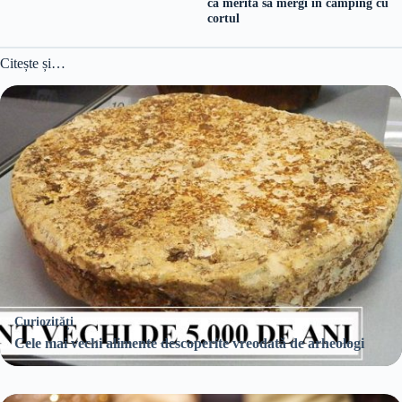
că merită să mergi în camping cu
cortul
Citește și…
Curiozități
Cele mai vechi alimente descoperite vreodată de arheologi