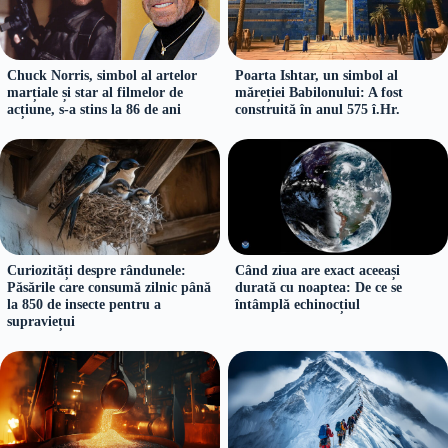
Chuck Norris, simbol al artelor
Poarta Ishtar, un simbol al
marțiale și star al filmelor de
măreției Babilonului: A fost
acțiune, s-a stins la 86 de ani
construită în anul 575 î.Hr.
Curiozități despre rândunele:
Când ziua are exact aceeași
Păsările care consumă zilnic până
durată cu noaptea: De ce se
la 850 de insecte pentru a
întâmplă echinocțiul
supraviețui