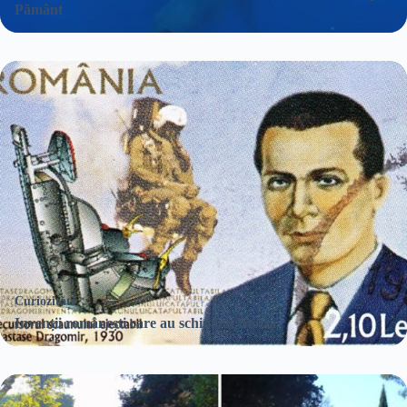
Pământ
Curiozități
Invenții românești care au schimbat istoria