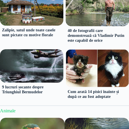
Zalipie, satul unde toate casele
40 de fotografii care
sunt pictate cu motive florale
demonstrează că Vladimir Putin
este capabil de orice
9 lucruri șocante despre
Cum arată 14 pisici înainte și
Triunghiul Bermudelor
după ce au fost adoptate
Animale