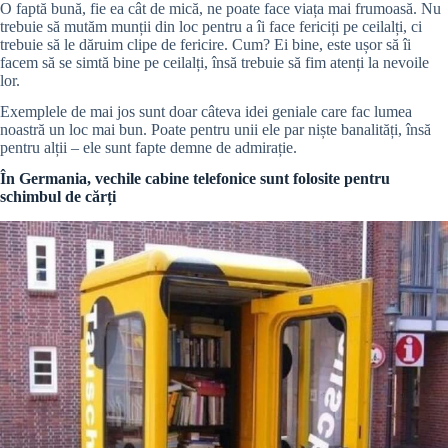
O faptă bună, fie ea cât de mică, ne poate face viața mai frumoasă. Nu
trebuie să mutăm munții din loc pentru a îi face fericiți pe ceilalți, ci
trebuie să le dăruim clipe de fericire. Cum? Ei bine, este ușor să îi
facem să se simtă bine pe ceilalți, însă trebuie să fim atenți la nevoile
lor.
Exemplele de mai jos sunt doar câteva idei geniale care fac lumea
noastră un loc mai bun. Poate pentru unii ele par niște banalități, însă
pentru alții – ele sunt fapte demne de admirație.
În Germania, vechile cabine telefonice sunt folosite pentru
schimbul de cărți