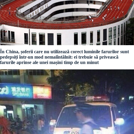
În China, șoferii care nu utilizează corect luminile farurilor sunt
pedepsiți într-un mod nemaiîntâlnit: ei trebuie să privească
farurile aprinse ale unei mașini timp de un minut