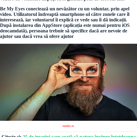
Be My Eyes conectează un nevăzător cu un voluntar, prin apel
video. Utilizatorul îndreaptă smartphone-ul către zonele care îl
interesează, iar voluntarul îi explică ce vede sau îi dă indicații.
După instalarea din AppStore (aplicația este numai pentru iOS
deocamdată), persoana trebuie să specifice dacă are nevoie de
ajutor sau dacă vrea să ofere ajutor
onedio.ru
Citește și:
25 de imagini care arată că natura învinge întotdeauna