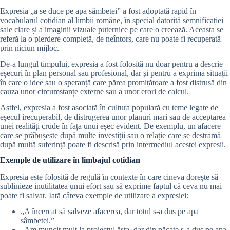
Expresia „a se duce pe apa sâmbetei” a fost adoptată rapid în
vocabularul cotidian al limbii române, în special datorită semnificației
sale clare și a imaginii vizuale puternice pe care o creează. Aceasta se
referă la o pierdere completă, de neîntors, care nu poate fi recuperată
prin niciun mijloc.
De-a lungul timpului, expresia a fost folosită nu doar pentru a descrie
eșecuri în plan personal sau profesional, dar și pentru a exprima situații
în care o idee sau o speranță care părea promițătoare a fost distrusă din
cauza unor circumstanțe externe sau a unor erori de calcul.
Astfel, expresia a fost asociată în cultura populară cu teme legate de
eșecul irecuperabil, de distrugerea unor planuri mari sau de acceptarea
unei realități crude în fața unui eșec evident. De exemplu, un afacere
care se prăbușește după multe investiții sau o relație care se destramă
după multă suferință poate fi descrisă prin intermediul acestei expresii.
Exemple de utilizare în limbajul cotidian
Expresia este folosită de regulă în contexte în care cineva dorește să
sublinieze inutilitatea unui efort sau să exprime faptul că ceva nu mai
poate fi salvat. Iată câteva exemple de utilizare a expresiei:
„A încercat să salveze afacerea, dar totul s-a dus pe apa
sâmbetei.”
„Am muncit mult la proiectul ăsta, dar din păcate s-a dus pe apa