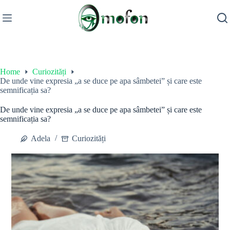
Skip
to
content
Home
Curiozități
De unde vine expresia „a se duce pe apa sâmbetei” și care este
semnificația sa?
De unde vine expresia „a se duce pe apa sâmbetei” și care este
semnificația sa?
Adela
Curiozități