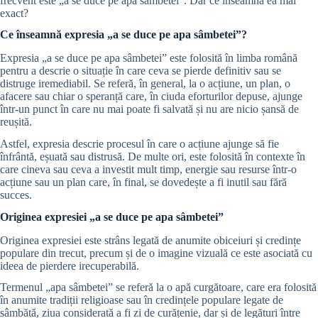
frecvent este „a se duce pe apa sâmbetei”. Dar ce înseamnă ea mai
exact?
Ce înseamnă expresia „a se duce pe apa sâmbetei”?
Expresia „a se duce pe apa sâmbetei” este folosită în limba română
pentru a descrie o situație în care ceva se pierde definitiv sau se
distruge iremediabil. Se referă, în general, la o acțiune, un plan, o
afacere sau chiar o speranță care, în ciuda eforturilor depuse, ajunge
într-un punct în care nu mai poate fi salvată și nu are nicio șansă de
reușită.
Astfel, expresia descrie procesul în care o acțiune ajunge să fie
înfrântă, eșuată sau distrusă. De multe ori, este folosită în contexte în
care cineva sau ceva a investit mult timp, energie sau resurse într-o
acțiune sau un plan care, în final, se dovedește a fi inutil sau fără
succes.
Originea expresiei „a se duce pe apa sâmbetei”
Originea expresiei este strâns legată de anumite obiceiuri și credințe
populare din trecut, precum și de o imagine vizuală ce este asociată cu
ideea de pierdere irecuperabilă.
Termenul „apa sâmbetei” se referă la o apă curgătoare, care era folosită
în anumite tradiții religioase sau în credințele populare legate de
sâmbătă, ziua considerată a fi zi de curățenie, dar și de legături între