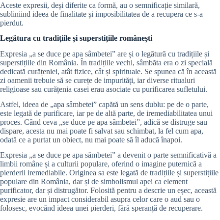
Aceste expresii, deși diferite ca formă, au o semnificație similară,
subliniind ideea de finalitate și imposibilitatea de a recupera ce s-a
pierdut.
Legătura cu tradițiile și superstițiile românești
Expresia „a se duce pe apa sâmbetei” are și o legătură cu tradițiile și
superstițiile din România. În tradițiile vechi, sâmbăta era o zi specială
dedicată curățeniei, atât fizice, cât și spirituale. Se spunea că în această
zi oamenii trebuie să se curețe de impurități, iar diverse ritualuri
religioase sau curățenia casei erau asociate cu purificarea sufletului.
Astfel, ideea de „apa sâmbetei” capătă un sens dublu: pe de o parte,
este legată de purificare, iar pe de altă parte, de iremediabilitatea unui
proces. Când ceva „se duce pe apa sâmbetei”, adică se distruge sau
dispare, acesta nu mai poate fi salvat sau schimbat, la fel cum apa,
odată ce a purtat un obiect, nu mai poate să îl aducă înapoi.
Expresia „a se duce pe apa sâmbetei” a devenit o parte semnificativă a
limbii române și a culturii populare, oferind o imagine puternică a
pierderii iremediabile. Originea sa este legată de tradițiile și superstițiile
populare din România, dar și de simbolismul apei ca element
purificator, dar și distrugător. Folosită pentru a descrie un eșec, această
expresie are un impact considerabil asupra celor care o aud sau o
folosesc, evocând ideea unei pierderi, fără speranță de recuperare.