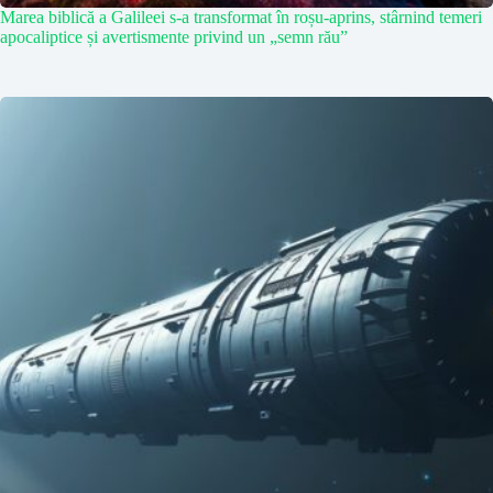
Marea biblică a Galileei s-a transformat în roșu-aprins, stârnind temeri
apocaliptice și avertismente privind un „semn rău”