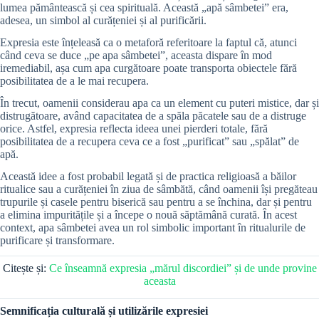
lumea pământească și cea spirituală. Această „apă sâmbetei” era,
adesea, un simbol al curățeniei și al purificării.
Expresia este înțeleasă ca o metaforă referitoare la faptul că, atunci
când ceva se duce „pe apa sâmbetei”, aceasta dispare în mod
iremediabil, așa cum apa curgătoare poate transporta obiectele fără
posibilitatea de a le mai recupera.
În trecut, oamenii considerau apa ca un element cu puteri mistice, dar și
distrugătoare, având capacitatea de a spăla păcatele sau de a distruge
orice. Astfel, expresia reflecta ideea unei pierderi totale, fără
posibilitatea de a recupera ceva ce a fost „purificat” sau „spălat” de
apă.
Această idee a fost probabil legată și de practica religioasă a băilor
ritualice sau a curățeniei în ziua de sâmbătă, când oamenii își pregăteau
trupurile și casele pentru biserică sau pentru a se închina, dar și pentru
a elimina impuritățile și a începe o nouă săptămână curată. În acest
context, apa sâmbetei avea un rol simbolic important în ritualurile de
purificare și transformare.
Citește și:
Ce înseamnă expresia „mărul discordiei” și de unde provine
aceasta
Semnificația culturală și utilizările expresiei