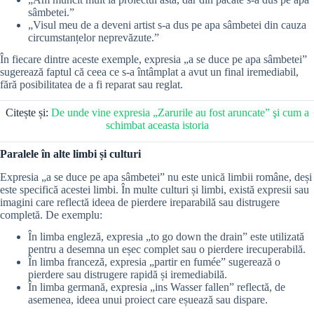
sâmbetei.”
„Visul meu de a deveni artist s-a dus pe apa sâmbetei din cauza
circumstanțelor neprevăzute.”
În fiecare dintre aceste exemple, expresia „a se duce pe apa sâmbetei”
sugerează faptul că ceea ce s-a întâmplat a avut un final iremediabil,
fără posibilitatea de a fi reparat sau reglat.
Citește și:
De unde vine expresia „Zarurile au fost aruncate” şi cum a
schimbat aceasta istoria
Paralele în alte limbi și culturi
Expresia „a se duce pe apa sâmbetei” nu este unică limbii române, deși
este specifică acestei limbi. În multe culturi și limbi, există expresii sau
imagini care reflectă ideea de pierdere ireparabilă sau distrugere
completă. De exemplu:
În limba engleză, expresia „to go down the drain” este utilizată
pentru a desemna un eșec complet sau o pierdere irecuperabilă.
În limba franceză, expresia „partir en fumée” sugerează o
pierdere sau distrugere rapidă și iremediabilă.
În limba germană, expresia „ins Wasser fallen” reflectă, de
asemenea, ideea unui proiect care eșuează sau dispare.