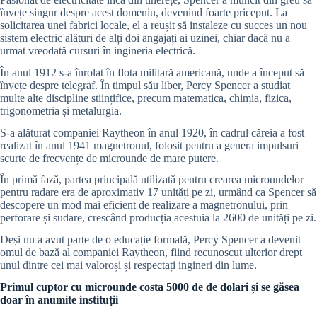
învețe singur despre acest domeniu, devenind foarte priceput. La
solicitarea unei fabrici locale, el a reușit să instaleze cu succes un nou
sistem electric alături de alți doi angajați ai uzinei, chiar dacă nu a
urmat vreodată cursuri în ingineria electrică.
În anul 1912 s-a înrolat în flota militară americană, unde a început să
învețe despre telegraf. În timpul său liber, Percy Spencer a studiat
multe alte discipline stiințifice, precum matematica, chimia, fizica,
trigonometria și metalurgia.
S-a alăturat companiei Raytheon în anul 1920, în cadrul căreia a fost
realizat în anul 1941 magnetronul, folosit pentru a genera impulsuri
scurte de frecvențe de microunde de mare putere.
În primă fază, partea principală utilizată pentru crearea microundelor
pentru radare era de aproximativ 17 unități pe zi, urmând ca Spencer să
descopere un mod mai eficient de realizare a magnetronului, prin
perforare și sudare, crescând producția acestuia la 2600 de unități pe zi.
Deși nu a avut parte de o educație formală, Percy Spencer a devenit
omul de bază al companiei Raytheon, fiind recunoscut ulterior drept
unul dintre cei mai valoroși și respectați ingineri din lume.
Primul cuptor cu microunde costa 5000 de de dolari și se găsea
doar în anumite instituții