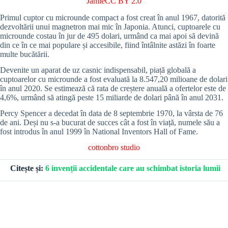
Jamie
CC BY 2.0
Primul cuptor cu microunde compact a fost creat în anul 1967, datorită
dezvoltării unui magnetron mai mic în Japonia. Atunci, cuptoarele cu
microunde costau în jur de 495 dolari, urmând ca mai apoi să devină
din ce în ce mai populare și accesibile, fiind întâlnite astăzi în foarte
multe bucătării.
Devenite un aparat de uz casnic indispensabil, piață globală a
cuptoarelor cu microunde a fost evaluată la 8.547,20 milioane de dolari
în anul 2020. Se estimează că rata de creștere anuală a ofertelor este de
4,6%, urmând să atingă peste 15 miliarde de dolari până în anul 2031.
Percy Spencer a decedat în data de 8 septembrie 1970, la vârsta de 76
de ani. Deși nu s-a bucurat de succes cât a fost în viață, numele său a
fost introdus în anul 1999 în National Inventors Hall of Fame.
cottonbro studio
Citește și:
6 invenții accidentale care au schimbat istoria lumii