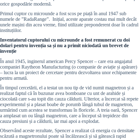
orice gospodărie modernă.
Primul cuptor cu microunde a fost scos pe piață în anul 1947 sub
numele de ”RadaRange”. Inițial, aceste aparate costau mai mult decât
unele mașini din acea vreme, fiind utilizate preponderent doar în cadrul
instituțiilor.
Inventatorul cuptorului cu microunde a fost remunerat cu doi
dolari pentru invenția sa și nu a primit niciodată un brevet de
invenție
În anul 1945, inginerul american Percy Spencer – care era angajatul
companiei Raytheon Manufacturing (o companie de aviație și apărare)
– lucra la un proiect de cercetare pentru dezvoltarea unor echipamente
pentru armată.
În timpul cercetării, el a testat un nou tip de vid numit magnetron și a
realizat faptul că în buzunar avea bomboane cu unt de arahide și
ciocolată care s-au topit din cauza căldurii. Ulterior, a încercat să repete
experimentul și a plasat boabe de porumb lângă tubul de magnetron,
urmărind cum acestea se transformau în floricele. A treia oară, Spencer
a amplasat un ou lângă magnetron, care a început să trepideze din
cauza presiuni și a căldurii, iar mai apoi a explodat.
Observând aceste rezultate, Spencer a realizat că energia cu densitate
scăzută a magnetronului poate să încălzească și să gătească rapid