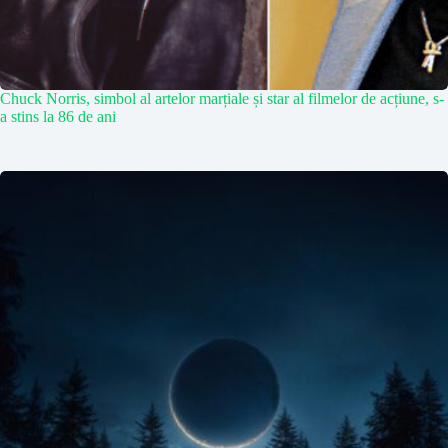
Chuck Norris, simbol al artelor marțiale și star al filmelor de acțiune, s-
a stins la 86 de ani