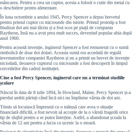
mâncarea. Pentru a crea un cuptor, acesta a folosit o cutie din metal cu
o deschidere pentru alimentare.
În luna octombrie a anului 1945, Percy Spencer a depus brevetul
pentru primul cuptor cu microunde din istorie. Primul prototip a fost
finalizat doi ani mai târziu și a fost scos pe piață de compania
Raytheon, însă nu a avut prea mult succes, devenind popular abia după
anul 1960.
Pentru această invenție, inginerul Spencer a fost remunerat cu o sumă
simbolică de doar doi dolari. Aceasta sumă era acordată de regulă
inventatorilor companiei Raytheon și nu a primit un brevet de invenție
niciodată, deoarece cuptorul cu microunde a fost descoperit în timpul
cercetărilor din cadrul instituției.
Cine a fost Percy Spencer, inginerul care nu a terminat studiile
școlare
Născut în data de 8 iulie 1894, în Howland, Maine, Percy Spencer și-a
pierdut ambii părinți când încă nici nu împlinise vârsta de doi ani.
Trimis să locuiască împreună cu o mătușă care avea o situație
financiară dificilă, a fost nevoit să accepte de la o vârstă fragedă orice
tip de slujbă pentru a se putea întreține. Astfel, a abandonat școala la
vârsta de 12 ani pentru a lucra ca ucenic la o moară.
Pasionat de electricitate încă din tinerețe, Spencer a muncit din greu să