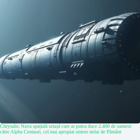
Chrysalis: Nava spațială uriașă care ar putea duce 2.400 de oameni
către Alpha Centauri, cel mai apropiat sistem stelar de Pământ