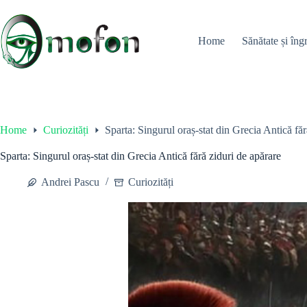
Skip
to
content
Home
Sănătate și îngr
Home
Curiozități
Sparta: Singurul oraș-stat din Grecia Antică făr
Sparta: Singurul oraș-stat din Grecia Antică fără ziduri de apărare
Andrei Pascu
Curiozități