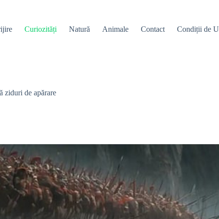
ijire
Curiozități
Natură
Animale
Contact
Condiții de Ut
ă ziduri de apărare