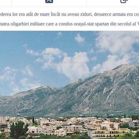
ncrederea lor era atât de mare încât nu aveau ziduri, deoarece armata era 
tatea oligarhiei militare care a condus orașul-stat spartan din secolul al V