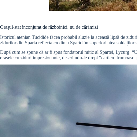
Orașul-stat înconjurat de războinici, nu de cărămizi
Istoricul atenian Tucidide făcea probabil aluzie la această lipsă de ziduri
zidurilor din Sparta reflecta credința Spartei în superioritatea soldaților
După cum se spune că ar fi spus fondatorul mitic al Spartei, Lycurg: “Un
orașele cu ziduri impresionante, descriindu-le drept “cartiere frumoase 