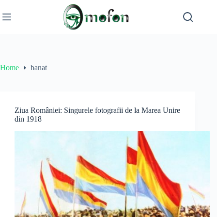
Skip
to
content
Home
banat
Ziua României: Singurele fotografii de la Marea Unire
din 1918