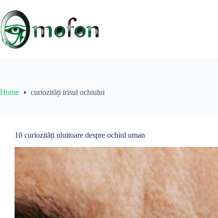
Skip
to
content
Home
curiozități irisul ochiului
10 curiozități uluitoare despre ochiul uman