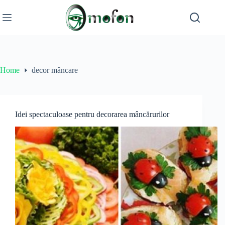
Skip
to
content
Home
decor mâncare
Idei spectaculoase pentru decorarea mâncărurilor