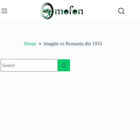
Skip
to
content
Home
imagini cu Romania din 1933
No
results