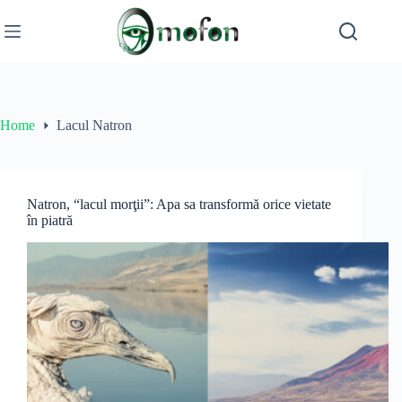
Skip
to
content
Home
Lacul Natron
Natron, “lacul morţii”: Apa sa transformă orice vietate
în piatră