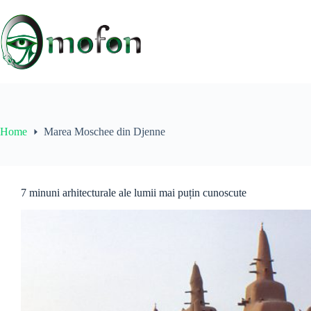
Skip
to
content
Home
Marea Moschee din Djenne
7 minuni arhitecturale ale lumii mai puțin cunoscute