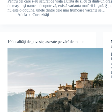
Pentru cei care s-au săturat de viaţa agitată de zi cu zi dintr-un or
de maşini şi oameni deopotrivă, există varianta mutării la ţară. Şi, 
nu este o opţiune, unele dintre cele mai frumoase vacanţe se…
Adela
Curiozități
10 localități de poveste, așezate pe vârf de munte