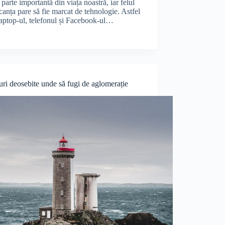
parte importantă din viața noastră, iar felul
canța pare să fie marcat de tehnologie. Astfel
laptop-ul, telefonul și Facebook-ul…
uri deosebite unde să fugi de aglomerație