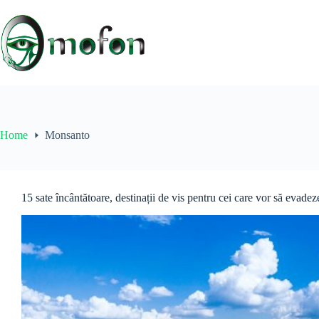
Skip
to
content
Home
Monsanto
15 sate încântătoare, destinații de vis pentru cei care vor să evadez