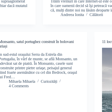
aş supraaglomerat
Trăim vremuri în care Internet-ul este o 
chiar dacă mutatul
în care oamenii decid să îşi petreacă va
că, mulți dintre noi nu lăsăm deoparte 
Andreea Ionita
Călătorii
Monsanto, satul portughez construit în bolovani
11 loc
uriași
În sud-estul oraşului Serra da Estrela din
Portugalia, în vârf de munte, se află Monsanto, un
adevărat sat de piatră. În Monsanto, casele sunt
construite printre pietre uriaşe, peisajul general
fiind foarte asemănător cu cel din Bedrock, oraşul
lui Fred…
Mihaela Mihaela
Curiozități
4 Comments