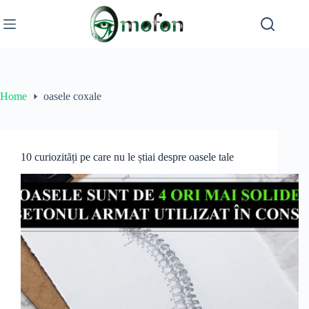
Skip
to
content
Home
oasele coxale
10 curiozități pe care nu le știai despre oasele tale