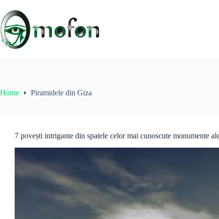
Skip
to
content
Home
Piramidele din Giza
7 povești intrigante din spatele celor mai cunoscute monumente ale