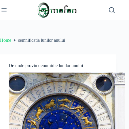
Skip
to
content
Home
semnificatia lunilor anului
De unde provin denumirile lunilor anului