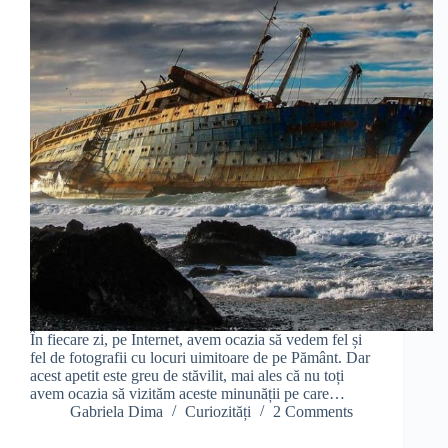
În fiecare zi, pe Internet, avem ocazia să vedem fel și
fel de fotografii cu locuri uimitoare de pe Pământ. Dar
acest apetit este greu de stăvilit, mai ales că nu toți
avem ocazia să vizităm aceste minunății pe care…
Gabriela Dima
Curiozități
2 Comments