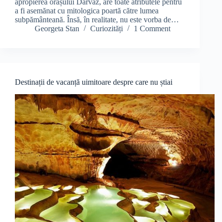
apropierea orașului Darvaz, are toate atributele pentru
a fi asemănat cu mitologica poartă către lumea
subpământeană. Însă, în realitate, nu este vorba de…
Georgeta Stan
Curiozități
1 Comment
Destinații de vacanță uimitoare despre care nu știai