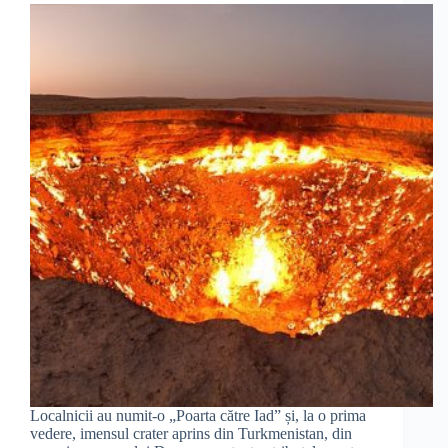
Localnicii au numit-o „Poarta către Iad” și, la o prima
vedere, imensul crater aprins din Turkmenistan, din