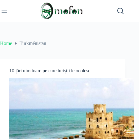
Skip
to
content
Home
Turkménistan
10 țări uimitoare pe care turiștii le ocolesc