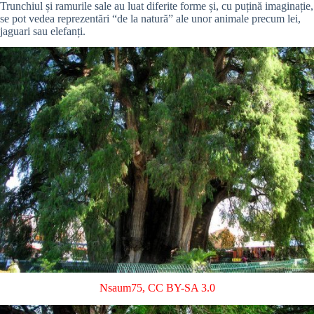
Trunchiul și ramurile sale au luat diferite forme și, cu puțină imaginație,
se pot vedea reprezentări “de la natură” ale unor animale precum lei,
jaguari sau elefanți.
Nsaum75
,
CC BY-SA 3.0