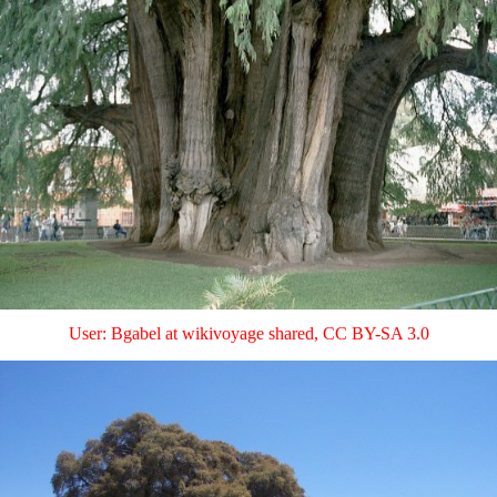
User: Bgabel at wikivoyage shared
,
CC BY-SA 3.0