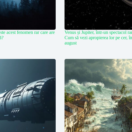
ste acest fenomen rar care are
Venus și Jupiter, într-un spectacol ra
ră?
Cum să vezi apropierea lor pe cer, î
august