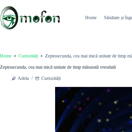
Skip
to
content
Home
Sănătate și îngr
Home
Curiozități
Zeptosecunda, cea mai mică unitate de timp mă
Zeptosecunda, cea mai mică unitate de timp măsurată vreodată
Adela
Curiozități