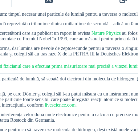
cum: timpul necesar unei particule de lumină pentru a traversa o molecu
dă reprezintă o trilionime dintr-o miliardime de secundă – adică un 0 ur
ercetătorii care au publicat un raport în revista
Nature Physics
au folos
le premiate cu Premiul Nobel în 1999, care au măsurat pentru prima dată
forma, dar lumina are nevoie de zeptosecunde pentru a traversa o singur
mania și colegii săi au tras raze X de la PETRA III la Deutsches Elekt
fizicianul care a efectuat prima măsurătoare mai precisă a vitezei lumini
sau particulă de lumină, să scoată doi electroni din molecula de hidrogen.
ență, pe care Dörner și colegii săi l-au putut măsura cu un instrument
 particule foarte sensibil care poate înregistra reacții atomice și mol
l interacțiunii, conform
livescience.com
.
interferența celor două unde electronice pentru a calcula cu precizie mom
itatea Rostock din Germania.
nde pentru ca să traverseze molecula de hidrogen, deși există unele vari