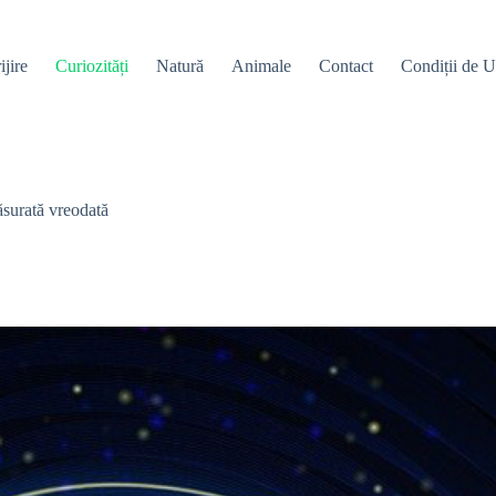
ijire
Curiozități
Natură
Animale
Contact
Condiții de Ut
surată vreodată