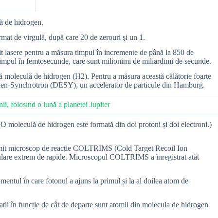
lă de hidrogen.
mat de virgulă, după care 20 de zerouri şi un 1.
it lasere pentru a măsura timpul în incremente de până la 850 de
 timpul în femtosecunde, care sunt milionimi de miliardimi de secunde.
ă moleculă de hidrogen (H2). Pentru a măsura această călătorie foarte
ronen-Synchrotron (DESY), un accelerator de particule din Hamburg.
i, folosind o lună a planetei Jupiter
 (O moleculă de hidrogen este formată din doi protoni și doi electroni.)
 numit microscop de reacție COLTRIMS (Cold Target Recoil Ion
eculare extrem de rapide. Microscopul COLTRIMS a înregistrat atât
entul în care fotonul a ajuns la primul și la al doilea atom de
ații în funcție de cât de departe sunt atomii din molecula de hidrogen