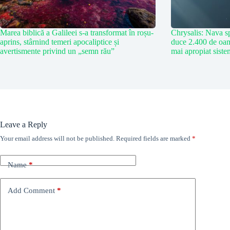
Marea biblică a Galileei s-a transformat în roșu-
Chrysalis: Nava sp
aprins, stârnind temeri apocaliptice și
duce 2.400 de oam
avertismente privind un „semn rău”
mai apropiat siste
Leave a Reply
Your email address will not be published.
Required fields are marked
*
Name
*
Add Comment
*