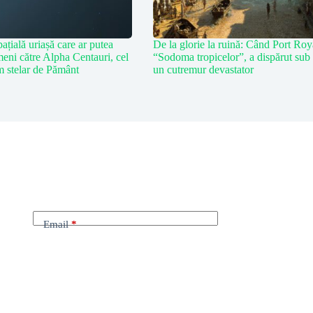
ațială uriașă care ar putea
De la glorie la ruină: Când Port Roy
eni către Alpha Centauri, cel
“Sodoma tropicelor”, a dispărut sub
m stelar de Pământ
un cutremur devastator
Email
*