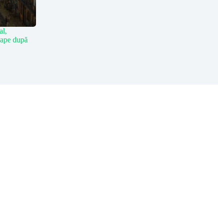
al,
 ape după