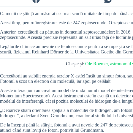
Oamenii de știință au măsurat cea mai scurtă unitate de timp de până a
Acest timp, pentru înregistrare, este de 247 zeptosecunde. O zeptosecun
Anterior, cercetătorii au pătruns în domeniul zeptosecundelor; în 2016, c
zeptosecunde. Această precizie reprezintă un salt uriaș față de lucrări
Legăturile chimice au nevoie de femtosecunde pentru a se rupe și a se 
scurtă, fizicianul Reinhard Dörner de la Universitatea Goethe din Ger
Citește și:
Ole Roemer, astronomul și 
Cercetătorii au stabilit energia razelor X astfel încât un singur foton, 
Fotonul a scos un electron din moleculă, iar apoi pe celălalt.
Aceste interacțiuni au creat un model de undă numit model de interfer
Momentum Spectroscopy). Acest instrument este în esență un detector de
modelul de interferență, cât și poziția moleculei de hidrogen de-a lungu
„Deoarece știam orientarea spațială a moleculei de hidrogen, am folosit 
hidrogen”, a declarat Sven Grundmann, coautor al studiului la Univers
De la început până la sfârșit, fotonul a avut nevoie de 247 de zeptosecu
atunci când sunt loviți de foton, potrivit lui Grundmann.