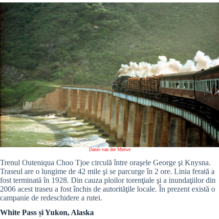
Danie van der Merwe
Trenul Outeniqua Choo Tjoe circulă între oraşele George şi Knysna.
Traseul are o lungime de 42 mile şi se parcurge în 2 ore. Linia ferată a
fost terminată în 1928. Din cauza ploilor torenţiale şi a inundaţiilor din
2006 acest traseu a fost închis de autorităţile locale. În prezent există o
campanie de redeschidere a rutei.
White Pass și Yukon, Alaska