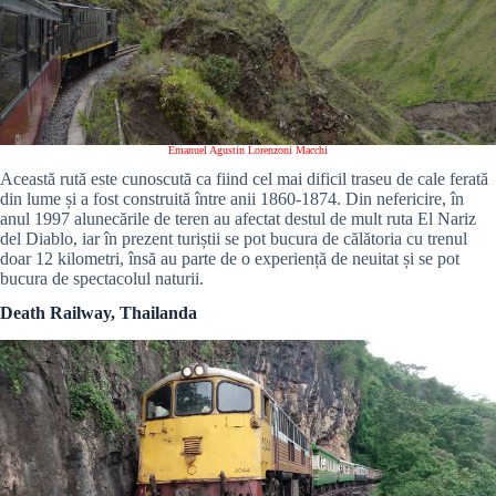
Emanuel Agustin Lorenzoni Macchi
Această rută este cunoscută ca fiind cel mai dificil traseu de cale ferată
din lume și a fost construită între anii 1860-1874. Din nefericire, în
anul 1997 alunecările de teren au afectat destul de mult ruta El Nariz
del Diablo, iar în prezent turiștii se pot bucura de călătoria cu trenul
doar 12 kilometri, însă au parte de o experiență de neuitat și se pot
bucura de spectacolul naturii.
Death Railway, Thailanda