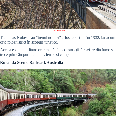
Casa Rosada
Tren a las Nubes, sau “trenul norilor” a fost construit în 1932, iar acum
este folosit strict în scopuri turistice.
Acesta este unul dintre cele mai înalte construcţii feroviare din lume și
trece prin câmpuri de tutun, ferme și câmpii.
Kuranda Scenic Railroad, Australia