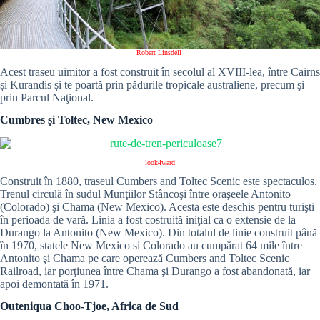
Robert Linsdell
Acest traseu uimitor a fost construit în secolul al XVIII-lea, între Cairns
și Kurandis și te poartă prin pădurile tropicale australiene, precum şi
prin Parcul Naţional.
Cumbres și Toltec, New Mexico
look4ward
Construit în 1880, traseul Cumbers and Toltec Scenic este spectaculos.
Trenul circulă în sudul Munţiilor Stâncoşi între oraşeele Antonito
(Colorado) şi Chama (New Mexico). Acesta este deschis pentru turişti
în perioada de vară. Linia a fost costruită iniţial ca o extensie de la
Durango la Antonito (New Mexico). Din totalul de linie construit până
în 1970, statele New Mexico si Colorado au cumpărat 64 mile între
Antonito şi Chama pe care operează Cumbers and Toltec Scenic
Railroad, iar porţiunea între Chama şi Durango a fost abandonată, iar
apoi demontată în 1971.
Outeniqua Choo-Tjoe, Africa de Sud