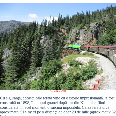
SecretName101
Cu siguranţă, această cale ferată vine cu o istorie impresionantă. A fost
construită în 1898, în timpul goanei după aur din Klondike, fiind
considerată, în acel moment, o sarcină imposibilă. Calea ferată urcă
aproximativ 914 metri pe o distanţă de doar 20 de mile (aproximativ 32