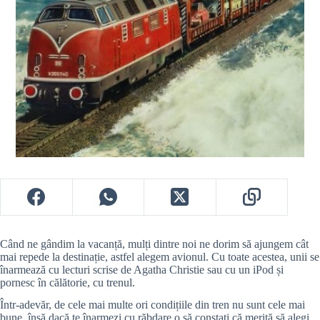
Când ne gândim la vacanță, mulți dintre noi ne dorim să ajungem cât
mai repede la destinație, astfel alegem avionul. Cu toate acestea, unii se
înarmează cu lecturi scrise de Agatha Christie sau cu un iPod și
pornesc în călătorie, cu trenul.
Într-adevăr, de cele mai multe ori condițiile din tren nu sunt cele mai
bune, însă dacă te înarmezi cu răbdare o să constați că merită să alegi