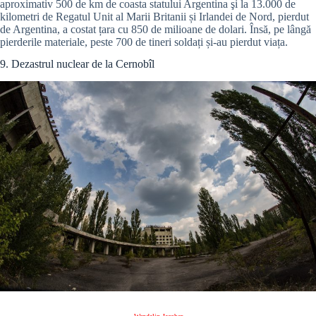
aproximativ 500 de km de coasta statului Argentina şi la 13.000 de
kilometri de Regatul Unit al Marii Britanii și Irlandei de Nord, pierdut
de Argentina, a costat țara cu 850 de milioane de dolari. Însă, pe lângă
pierderile materiale, peste 700 de tineri soldați și-au pierdut viața.
9. Dezastrul nuclear de la Cernobîl