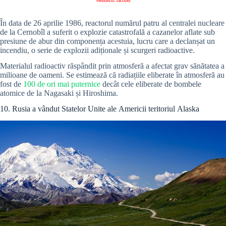
Wendelin Jacober
În data de 26 aprilie 1986, reactorul numărul patru al centralei nucleare
de la Cernobîl a suferit o explozie catastrofală a cazanelor aflate sub
presiune de abur din componența acestuia, lucru care a declanșat un
incendiu, o serie de explozii adiționale și scurgeri radioactive.
Materialul radioactiv răspândit prin atmosferă a afectat grav sănătatea a
milioane de oameni. Se estimează că radiațiile eliberate în atmosferă au
fost de
100 de ori mai puternice
decât cele eliberate de bombele
atomice de la Nagasaki și Hiroshima.
10. Rusia a vândut Statelor Unite ale Americii teritoriul Alaska