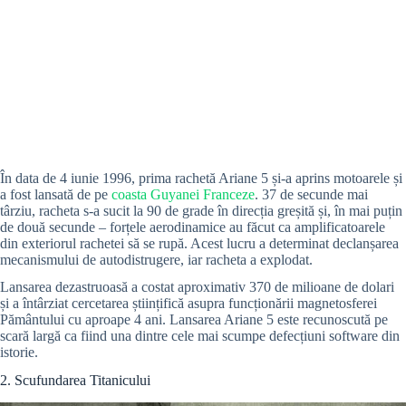
În data de 4 iunie 1996, prima rachetă Ariane 5 și-a aprins motoarele și
a fost lansată de pe
coasta Guyanei Franceze
. 37 de secunde mai
târziu, racheta s-a sucit la 90 de grade în direcția greșită și, în mai puțin
de două secunde – forțele aerodinamice au făcut ca amplificatoarele
din exteriorul rachetei să se rupă. Acest lucru a determinat declanșarea
mecanismului de autodistrugere, iar racheta a explodat.
Lansarea dezastruoasă a costat aproximativ 370 de milioane de dolari
și a întârziat cercetarea științifică asupra funcționării magnetosferei
Pământului cu aproape 4 ani. Lansarea Ariane 5 este recunoscută pe
scară largă ca fiind una dintre cele mai scumpe defecțiuni software din
istorie.
2. Scufundarea Titanicului