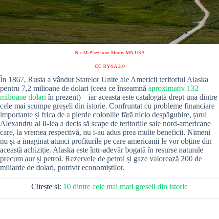
Nic McPhee from Morris MN USA
CC BY-SA 2.0
În 1867, Rusia a vândut Statelor Unite ale Americii teritoriul Alaska
pentru 7,2 milioane de dolari (ceea ce înseamnă
aproximativ 132
milioane dolari
în prezent) – iar aceasta este catalogată drept una dintre
cele mai scumpe greșeli din istorie. Confruntat cu probleme financiare
importante și frica de a pierde coloniile fără nicio despăgubire, țarul
Alexandru al II-lea a decis să scape de teritoriile sale nord-americane
care, la vremea respectivă, nu i-au adus prea multe beneficii. Nimeni
nu și-a imaginat atunci profiturile pe care americanii le vor obține din
această achiziție. Alaska este într-adevăr bogată în resurse naturale
precum aur și petrol. Rezervele de petrol și gaze valorează 200 de
miliarde de dolari, potrivit economiștilor.
Citește și:
10 dintre cele mai mari greșeli din istorie