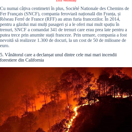
Erich Westendarp
Cu numai câțiva centimetri în plus, Société Nationale des Chemins de
Fer Français (SNCF), compania feroviară națională din Franța, și
Réseau Ferré de France (RFF) au atras furia francezilor. În 2014,
pentru a găzdui mai mulți pasageri și a le oferi mai mult spațiu în
trenuri, SNCF a comandat 341 de trenuri care erau prea late pentru a
putea trece prin anumite stații franceze. Prin urmare, compania a fost
nevoită să realizeze 1.300 de docuri, la un cost de 50 de milioane de
euro.
5. Vânătorul care a declanșat unul dintre cele mai mari incendii
forestiere din California