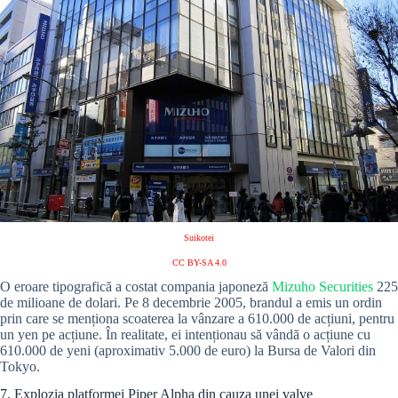
Suikotei
CC BY-SA 4.0
O eroare tipografică a costat compania japoneză
Mizuho Securities
225
de milioane de dolari. Pe 8 decembrie 2005, brandul a emis un ordin
prin care se menționa scoaterea la vânzare a 610.000 de acțiuni, pentru
un yen pe acțiune. În realitate, ei intenționau să vândă o acțiune cu
610.000 de yeni (aproximativ 5.000 de euro) la Bursa de Valori din
Tokyo.
7. Explozia platformei Piper Alpha din cauza unei valve