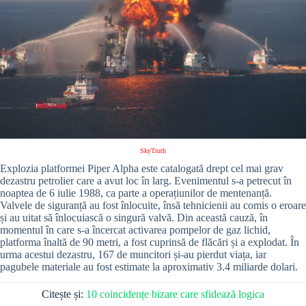
SkyTruth
Explozia platformei Piper Alpha este catalogată drept cel mai grav
dezastru petrolier care a avut loc în larg. Evenimentul s-a petrecut în
noaptea de 6 iulie 1988, ca parte a operațiunilor de mentenanță.
Valvele de siguranță au fost înlocuite, însă tehnicienii au comis o eroare
și au uitat să înlocuiască o singură valvă. Din această cauză, în
momentul în care s-a încercat activarea pompelor de gaz lichid,
platforma înaltă de 90 metri, a fost cuprinsă de flăcări și a explodat. În
urma acestui dezastru, 167 de muncitori și-au pierdut viața, iar
pagubele materiale au fost estimate la aproximativ 3.4 miliarde dolari.
Citește și:
10 coincidențe bizare care sfidează logica