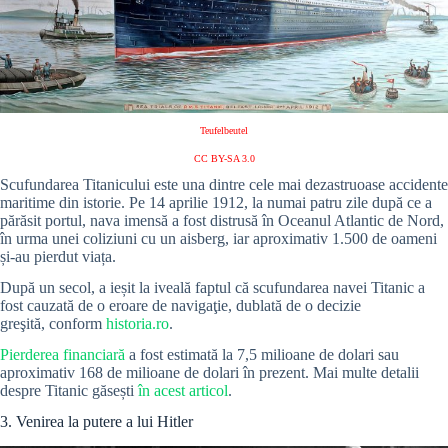
Teufelbeutel
CC BY-SA 3.0
Scufundarea Titanicului este una dintre cele mai dezastruoase accidente
maritime din istorie. Pe 14 aprilie 1912, la numai patru zile după ce a
părăsit portul, nava imensă a fost distrusă în Oceanul Atlantic de Nord,
în urma unei coliziuni cu un aisberg, iar aproximativ 1.500 de oameni
și-au pierdut viața.
După un secol, a ieșit la iveală faptul că scufundarea navei Titanic a
fost cauzată de o eroare de navigaţie, dublată de o decizie
greşită, conform
historia.ro
.
Pierderea financiară
a fost estimată la 7,5 milioane de dolari sau
aproximativ 168 de milioane de dolari în prezent. Mai multe detalii
despre Titanic găsești
în acest articol
.
3. Venirea la putere a lui Hitler