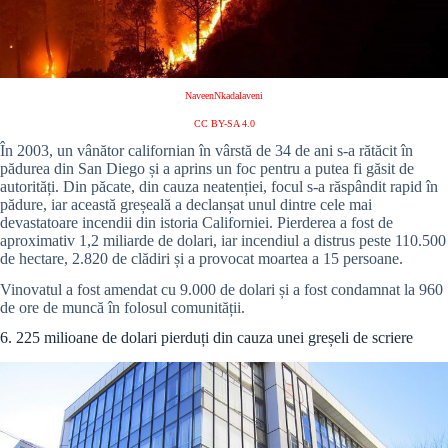
NaveenNkadalaveni
CC BY-SA 4.0
În 2003, un vânător californian în vârstă de 34 de ani s-a rătăcit în
pădurea din San Diego și a aprins un foc pentru a putea fi găsit de
autorități. Din păcate, din cauza neatenției, focul s-a răspândit rapid în
pădure, iar această greșeală a declanșat unul dintre cele mai
devastatoare incendii din istoria Californiei. Pierderea a fost de
aproximativ 1,2 miliarde de dolari, iar incendiul a distrus peste 110.500
de hectare, 2.820 de clădiri și a provocat moartea a 15 persoane.
Vinovatul a fost amendat cu 9.000 de dolari și a fost condamnat la 960
de ore de muncă în folosul comunității.
6. 225 milioane de dolari pierduți din cauza unei greșeli de scriere