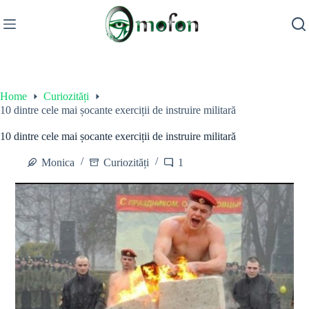
Skip
to
content
Home
Curiozități
10 dintre cele mai șocante exerciții de instruire militară
10 dintre cele mai șocante exerciții de instruire militară
Monica
Curiozități
1