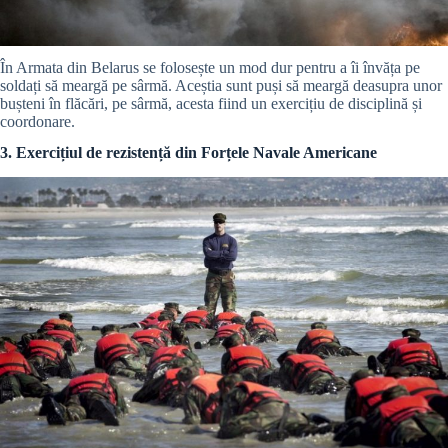
În Armata din Belarus se folosește un mod dur pentru a îi învăța pe
soldați să meargă pe sârmă. Aceștia sunt puși să meargă deasupra unor
bușteni în flăcări, pe sârmă, acesta fiind un exercițiu de disciplină și
coordonare.
3. Exercițiul de rezistență din Forțele Navale Americane