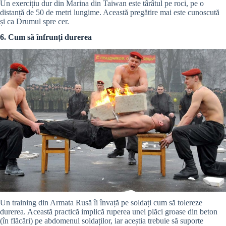
Un exercițiu dur din Marina din Taiwan este târâtul pe roci, pe o
distanță de 50 de metri lungime. Această pregătire mai este cunoscută
și ca Drumul spre cer.
6. Cum să înfrunți durerea
Un training din Armata Rusă îi învață pe soldați cum să tolereze
durerea. Această practică implică ruperea unei plăci groase din beton
(în flăcări) pe abdomenul soldaților, iar aceștia trebuie să suporte