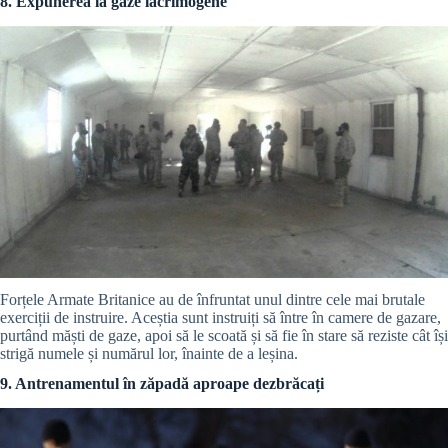
8. Expunerea la gaze lacrimogene
Forțele Armate Britanice au de înfruntat unul dintre cele mai brutale
exerciții de instruire. Aceștia sunt instruiți să între în camere de gazare,
purtând măști de gaze, apoi să le scoată și să fie în stare să reziste cât își
strigă numele și numărul lor, înainte de a leșina.
9. Antrenamentul în zăpadă aproape dezbrăcați