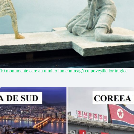
10 monumente care au uimit o lume întreagă cu poveștile lor tragice