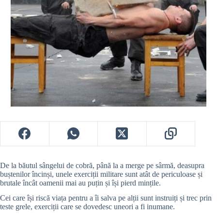
De la băutul sângelui de cobră, până la a merge pe sârmă, deasupra
buștenilor încinși, unele exerciții militare sunt atât de periculoase și
brutale încât oamenii mai au puțin și își pierd mințile.
Cei care își riscă viața pentru a îi salva pe alții sunt instruiți și trec prin
teste grele, exerciții care se dovedesc uneori a fi inumane.