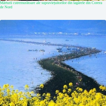
Mărturii cutremurătoare ale supraviețuitorilor din lagărele din Coreea
de Nord