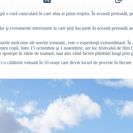
o vară caniculară în care abia ai putut respira. În această perioadă, pes
 şi evenimente interesante la care poți lua parte în această perioadă au s
zele molcome ale sorelui tomnatic, este o experienţă extraordinară. În
entru copii, între 15 octombrie şi 1 noiembrie, are loc festivalul de film 
u sporeşte în zilele de toamnă, mai ales când facem plimbări lungi prin pa
 o călătorie virtuală în 10 orașe care devin locuri de poveste în fiecare