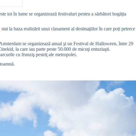
te tot în lume se organizează festivaluri pentru a sărbători bogăția
tat la baza realizării unui clasament al destinaţiilor în care poți petrece
 Amsterdam se organizează anual şi un Festival de Halloween, între 29
Cinekid, la care iau parte peste 50.000 de micuţi entuziaşti.
rcurile cu frunziş pestriţ ale metropolei.
 toamnă.