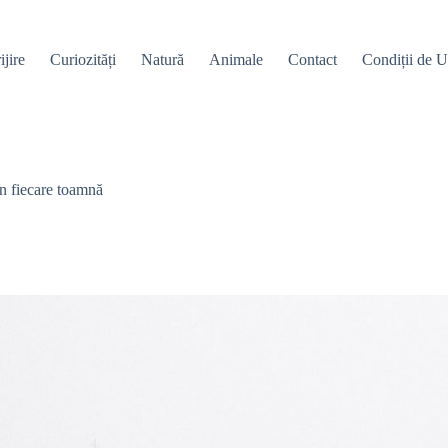
ijire
Curiozități
Natură
Animale
Contact
Condiții de Ut
în fiecare toamnă