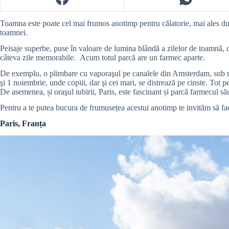
Toamna este poate cel mai frumos anotimp pentru călatorie, mai ales după 
toamnei.
Peisaje superbe, puse în valoare de lumina blândă a zilelor de toamnă, dar
câteva zile memorabile. Acum totul parcă are un farmec aparte.
De exemplu, o plimbare cu vaporaşul pe canalele din Amsterdam, sub ra
şi 1 noiembrie, unde copiii, dar şi cei mari, se distrează pe cinste. Tot p
De asemenea, și oraşul iubirii, Paris, este fascinant și parcă farmecul să
Pentru a te putea bucura de frumusețea acestui anotimp te invităm să faci
Paris, Franța